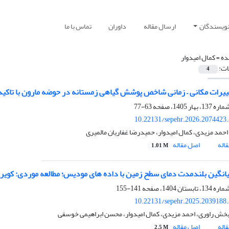
نویسندگان
ارسال مقاله
داوران
تماس با ما
ده =
کمال امیدوار
ات:
4
ییرات مکانی – زمانی شاخص پوشش گیاهی زمستانه در حوضه مارون با تاکید ب
63-77
10.22131/sepehr.2026.2074423
 احمد مزیدی، کمال امیدوار، حمیدرضا غفاریان مالمیری
اله
اصل مقاله
1.01 M
یانگین بلندمدت دمای سطح زمین با داده های مودیس؛ مطالعه موردی: کویر 
141-155
10.22131/sepehr.2025.2039188
بخش راوری، احمد مزیدی، کمال امیدوار، محسن ابراهیمی خوسفی
اله
اصل مقاله
2.5 M