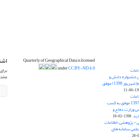
اشت
Quarterly of Geographical Data is licensed
under
CC BY-ND 4.0
اعات
برای 
ن جشنواره دانش و
مشتر
پژوهش امام علی علیه السلام(شهریور 1398) موفق
1398-
اعات
جغرافیایی(سپهر)» در سال 1397 موفق به کسب
ی وزارت دفاع و
ید.
1398-02-18
ی - پژوهشی «اطلاعات
علمی سامانه های