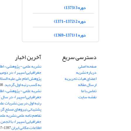
دوره 3 (1373)
دوره 2 (1372-1371)
دوره 1 (1371-1369)
دسترسی سریع
آخرین اخبار
صفحه اصلی
نشریه علمی - پژوهشی « اطل
درباره نشریه
جغرافیایی(سپهر)» در دومی
اعضای هیات تحریریه
ارسال مقاله
به کسب رتبه اول گردید.
06-11
تماس با ما
نشریه علمی - پژوهشی « اطل
نقشه سایت
رتبه اول در بین نشریات علم
پشتیبانی نیروهای مسلح گرد
تفاهم نامه علمی نشریه علم
جغرافیایی(سپهر)» با انجمن 
اطلاعات مکانی ایران
1397-07-28