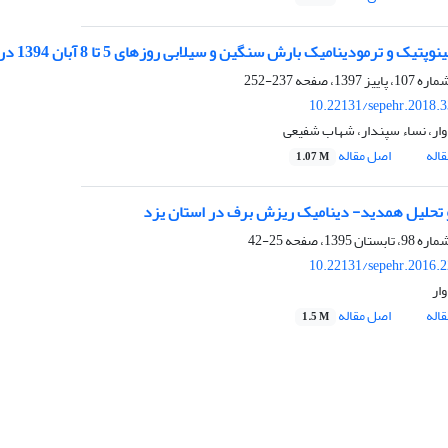
یک و ترمودینامیک بارش سنگین و سیلابی روزهای 5 تا 8 آبان 1394 دراستان کرمانشاه
237-252
10.22131/sepehr.2018.
وار، نساء سپندار، شهاب شفیعی
اله
اصل مقاله
1.07 M
تحلیل همدید- دینامیک ریزش برف در استان یزد
25-42
10.22131/sepehr.2016.
ار
اله
اصل مقاله
1.5 M