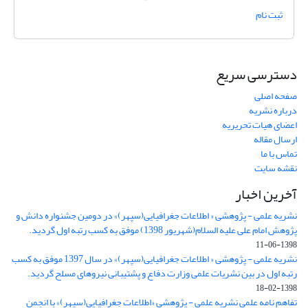
ثبت نام
دسترسی سریع
صفحه اصلی
درباره نشریه
اعضای هیات تحریریه
ارسال مقاله
تماس با ما
نقشه سایت
آخرین اخبار
نشریه علمی - پژوهشی « اطلاعات جغرافیایی(سپهر)» در دومین جشنواره دانش و
پژوهش امام علی علیه السلام(شهریور 1398) موفق به کسب رتبه اول گردید.
1398-06-11
نشریه علمی - پژوهشی « اطلاعات جغرافیایی(سپهر)» در سال 1397 موفق به کسب
رتبه اول در بین نشریات علمی وزارت دفاع و پشتیبانی نیروهای مسلح گردید.
1398-02-18
تفاهم نامه علمی نشریه علمی - پژوهشی «اطلاعات جغرافیایی(سپهر)» با انجمن