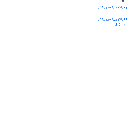
غرافیایی(سپهر) در
غرافیایی(سپهر) در