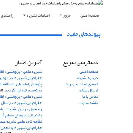
صفحه اصلی
مرور
اطلاعات نشریه
راهنمای 
پیوندهای مفید
دسترسی سریع
آخرین اخبار
صفحه اصلی
نشریه علمی - پژوهشی « اطل
درباره نشریه
جغرافیایی(سپهر)» در دومی
اعضای هیات تحریریه
ارسال مقاله
به کسب رتبه اول گردید.
06-11
تماس با ما
نشریه علمی - پژوهشی « اطل
نقشه سایت
رتبه اول در بین نشریات علم
پشتیبانی نیروهای مسلح گرد
تفاهم نامه علمی نشریه علم
جغرافیایی(سپهر)» با انجمن 