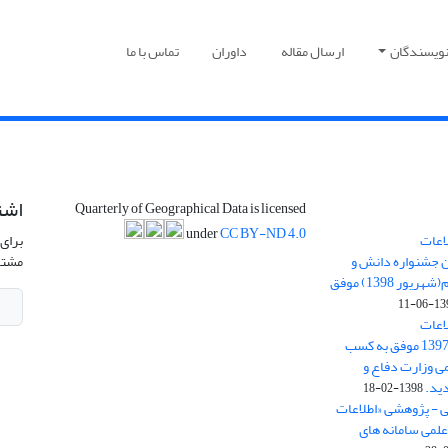
نویسندگان
ارسال مقاله
داوران
تماس با ما
اشت
Quarterly of Geographical Data is licensed
under
CC BY-ND 4.0
اعات
برای 
ن جشنواره دانش و
مشتر
پژوهش امام علی علیه السلام(شهریور 1398) موفق
1398-
اعات
جغرافیایی(سپهر)» در سال 1397 موفق به کسب
ی وزارت دفاع و
ید.
1398-02-18
ی - پژوهشی «اطلاعات
علمی سامانه های