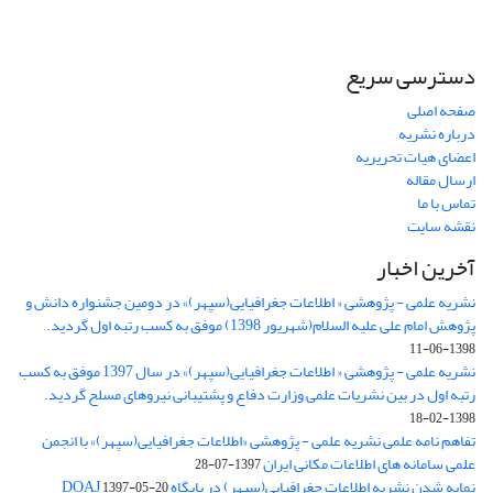
دسترسی سریع
صفحه اصلی
درباره نشریه
اعضای هیات تحریریه
ارسال مقاله
تماس با ما
نقشه سایت
آخرین اخبار
نشریه علمی - پژوهشی « اطلاعات جغرافیایی(سپهر)» در دومین جشنواره دانش و
پژوهش امام علی علیه السلام(شهریور 1398) موفق به کسب رتبه اول گردید.
1398-06-11
نشریه علمی - پژوهشی « اطلاعات جغرافیایی(سپهر)» در سال 1397 موفق به کسب
رتبه اول در بین نشریات علمی وزارت دفاع و پشتیبانی نیروهای مسلح گردید.
1398-02-18
تفاهم نامه علمی نشریه علمی - پژوهشی «اطلاعات جغرافیایی(سپهر)» با انجمن
علمی سامانه های اطلاعات مکانی ایران
1397-07-28
نمایه شدن نشریه اطلاعات جغرافیایی(سپهر) در پایگاه DOAJ
1397-05-20