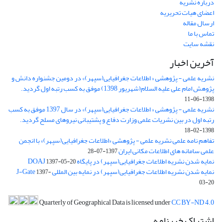
درباره نشریه
اعضای هیات تحریریه
ارسال مقاله
تماس با ما
نقشه سایت
آخرین اخبار
نشریه علمی - پژوهشی « اطلاعات جغرافیایی(سپهر)» در دومین جشنواره دانش و
پژوهش امام علی علیه السلام(شهریور 1398) موفق به کسب رتبه اول گردید.
1398-06-11
نشریه علمی - پژوهشی « اطلاعات جغرافیایی(سپهر)» در سال 1397 موفق به کسب
رتبه اول در بین نشریات علمی وزارت دفاع و پشتیبانی نیروهای مسلح گردید.
1398-02-18
تفاهم نامه علمی نشریه علمی - پژوهشی «اطلاعات جغرافیایی(سپهر)» با انجمن
علمی سامانه های اطلاعات مکانی ایران
1397-07-28
نمایه شدن نشریه اطلاعات جغرافیایی(سپهر) در پایگاه DOAJ
1397-05-20
نمایه شدن نشریه اطلاعات جغرافیایی(سپهر) در نمایه بین المللی J-Gate
1397-
03-20
Quarterly of Geographical Data is licensed under
CC BY-ND 4.0
اشتراک خبرنامه