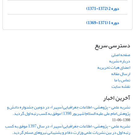
دوره 2 (1372-1371)
دوره 1 (1371-1369)
دسترسی سریع
صفحه اصلی
درباره نشریه
اعضای هیات تحریریه
ارسال مقاله
تماس با ما
نقشه سایت
آخرین اخبار
نشریه علمی - پژوهشی « اطلاعات جغرافیایی(سپهر)» در دومین جشنواره دانش و
پژوهش امام علی علیه السلام(شهریور 1398) موفق به کسب رتبه اول گردید.
1398-06-11
نشریه علمی - پژوهشی « اطلاعات جغرافیایی(سپهر)» در سال 1397 موفق به کسب
رتبه اول در بین نشریات علمی وزارت دفاع و پشتیبانی نیروهای مسلح گردید.