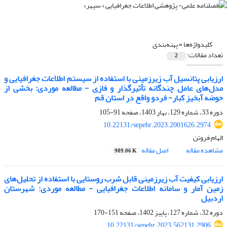
کلیدواژه‌ها =
پهنه‌بندی
تعداد مقالات:
2
ارزیابی پتانسیل آب زیرزمینی با استفاده از سیستم اطلاعات جغرافیایی و
مدل‌های عامل چندگانه تأثیرگذار و فازی - مطالعه موردی: بخشی از
حوضه آبخیز کبار- فردو واقع در استان قم
دوره 33، شماره 129، بهار 1403، صفحه
91-105
10.22131/sepehr.2023.2001626.2974
الهام فروتن
مشاهده مقاله
اصل مقاله
989.06 K
ارزیابی کیفیت آب زیرزمینی قابل شرب روستایی با استفاده از تحلیل‌های
زمین آمار و سامانه اطلاعات جغرافیایی - مطالعه موردی: شهرستان
اردبیل
دوره 32، شماره 127، پاییز 1402، صفحه
151-170
10.22131/sepehr.2023.562131.2906