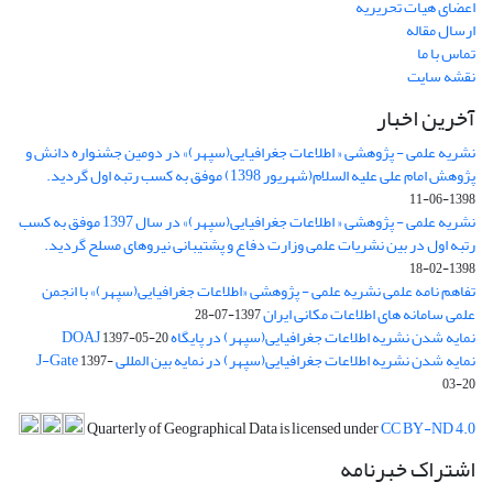
اعضای هیات تحریریه
ارسال مقاله
تماس با ما
نقشه سایت
آخرین اخبار
نشریه علمی - پژوهشی « اطلاعات جغرافیایی(سپهر)» در دومین جشنواره دانش و
پژوهش امام علی علیه السلام(شهریور 1398) موفق به کسب رتبه اول گردید.
1398-06-11
نشریه علمی - پژوهشی « اطلاعات جغرافیایی(سپهر)» در سال 1397 موفق به کسب
رتبه اول در بین نشریات علمی وزارت دفاع و پشتیبانی نیروهای مسلح گردید.
1398-02-18
تفاهم نامه علمی نشریه علمی - پژوهشی «اطلاعات جغرافیایی(سپهر)» با انجمن
علمی سامانه های اطلاعات مکانی ایران
1397-07-28
نمایه شدن نشریه اطلاعات جغرافیایی(سپهر) در پایگاه DOAJ
1397-05-20
نمایه شدن نشریه اطلاعات جغرافیایی(سپهر) در نمایه بین المللی J-Gate
1397-
03-20
Quarterly of Geographical Data is licensed under
CC BY-ND 4.0
اشتراک خبرنامه