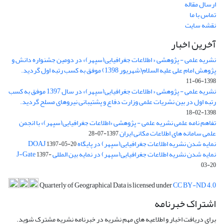
ارسال مقاله
تماس با ما
نقشه سایت
آخرین اخبار
نشریه علمی - پژوهشی « اطلاعات جغرافیایی(سپهر)» در دومین جشنواره دانش و
پژوهش امام علی علیه السلام(شهریور 1398) موفق به کسب رتبه اول گردید.
1398-06-11
نشریه علمی - پژوهشی « اطلاعات جغرافیایی(سپهر)» در سال 1397 موفق به کسب
رتبه اول در بین نشریات علمی وزارت دفاع و پشتیبانی نیروهای مسلح گردید.
1398-02-18
تفاهم نامه علمی نشریه علمی - پژوهشی «اطلاعات جغرافیایی(سپهر)» با انجمن
علمی سامانه های اطلاعات مکانی ایران
1397-07-28
نمایه شدن نشریه اطلاعات جغرافیایی(سپهر) در پایگاه DOAJ
1397-05-20
نمایه شدن نشریه اطلاعات جغرافیایی(سپهر) در نمایه بین المللی J-Gate
1397-
03-20
Quarterly of Geographical Data is licensed under
CC BY-ND 4.0
اشتراک خبرنامه
برای دریافت اخبار و اطلاعیه های مهم نشریه در خبرنامه نشریه مشترک شوید.