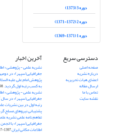
دوره 3 (1373)
دوره 2 (1372-1371)
دوره 1 (1371-1369)
دسترسی سریع
آخرین اخبار
صفحه اصلی
نشریه علمی - پژوهشی « اطل
درباره نشریه
جغرافیایی(سپهر)» در دومی
اعضای هیات تحریریه
ارسال مقاله
به کسب رتبه اول گردید.
06-11
تماس با ما
نشریه علمی - پژوهشی « اطل
نقشه سایت
رتبه اول در بین نشریات علم
پشتیبانی نیروهای مسلح گرد
تفاهم نامه علمی نشریه علم
جغرافیایی(سپهر)» با انجمن 
اطلاعات مکانی ایران
1397-07-28