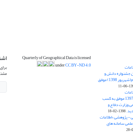
اشت
Quarterly of Geographical Data is licensed
under
CC BY-ND 4.0
اعات
برای 
ن جشنواره دانش و
مشتر
پژوهش امام علی علیه السلام(شهریور 1398) موفق
1398-
اعات
جغرافیایی(سپهر)» در سال 1397 موفق به کسب
ی وزارت دفاع و
ید.
1398-02-18
ی - پژوهشی «اطلاعات
علمی سامانه های