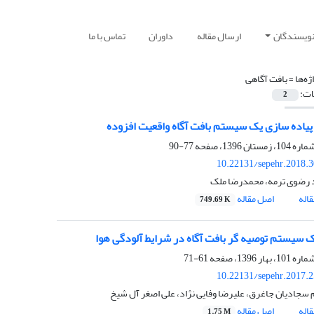
نویسندگان
ارسال مقاله
داوران
تماس با ما
ژه‌ها =
بافت آگاهی
ات:
2
پیاده سازی یک سیستم بافت آگاه واقعیت افزوده
77-90
10.22131/sepehr.2018.
 رضوی ترمه، محمدرضا ملک
اله
اصل مقاله
749.69 K
 سیستم توصیه گر بافت آگاه در شرایط آلودگی هوا
61-71
10.22131/sepehr.2017.
م سجادیان جاغرق، علیرضا وفایی نژاد، علی اصغر آل شیخ
اله
اصل مقاله
1.75 M