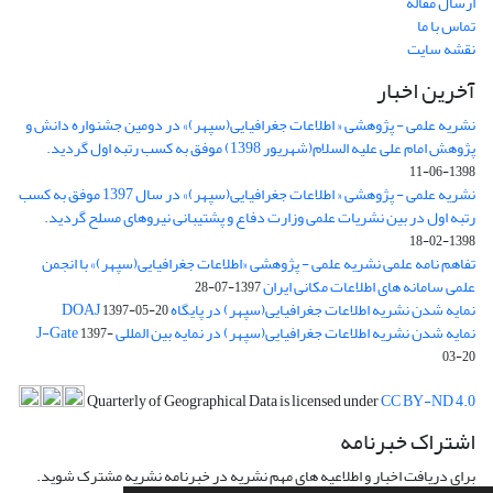
ارسال مقاله
تماس با ما
نقشه سایت
آخرین اخبار
نشریه علمی - پژوهشی « اطلاعات جغرافیایی(سپهر)» در دومین جشنواره دانش و
پژوهش امام علی علیه السلام(شهریور 1398) موفق به کسب رتبه اول گردید.
1398-06-11
نشریه علمی - پژوهشی « اطلاعات جغرافیایی(سپهر)» در سال 1397 موفق به کسب
رتبه اول در بین نشریات علمی وزارت دفاع و پشتیبانی نیروهای مسلح گردید.
1398-02-18
تفاهم نامه علمی نشریه علمی - پژوهشی «اطلاعات جغرافیایی(سپهر)» با انجمن
علمی سامانه های اطلاعات مکانی ایران
1397-07-28
نمایه شدن نشریه اطلاعات جغرافیایی(سپهر) در پایگاه DOAJ
1397-05-20
نمایه شدن نشریه اطلاعات جغرافیایی(سپهر) در نمایه بین المللی J-Gate
1397-
03-20
Quarterly of Geographical Data is licensed under
CC BY-ND 4.0
اشتراک خبرنامه
برای دریافت اخبار و اطلاعیه های مهم نشریه در خبرنامه نشریه مشترک شوید.