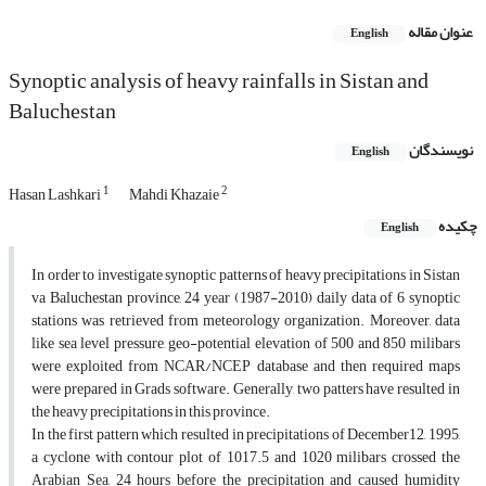
عنوان مقاله
English
Synoptic analysis of heavy rainfalls in Sistan and
Baluchestan
نویسندگان
English
1
2
Hasan Lashkari
Mahdi Khazaie
چکیده
English
In order to investigate synoptic patterns of heavy precipitations in Sistan
va Baluchestan province, 24 year (1987-2010) daily data of 6 synoptic
stations was retrieved from meteorology organization. Moreover, data
like sea level pressure, geo-potential elevation of 500 and 850 milibars
were exploited from NCAR/NCEP database and then required maps
were prepared in Grads software. Generally, two patters have resulted in
the heavy precipitations in this province.
In the first pattern which resulted in precipitations of December12, 1995,
a cyclone with contour plot of 1017.5 and 1020 milibars crossed the
Arabian Sea, 24 hours before the precipitation and caused humidity