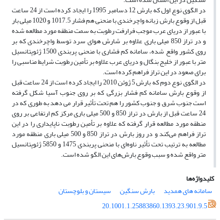
در الگوی نوع اول که بارش 12 دسامبر 1995 را ایجاد کرده است از 24 ساعت
قبل از وقوع بارش زبانه واچرخندی با منحنی هم فشار 1017.5 و 1020 میلی بار
با عبور از دریای عرب موجب فرارفت رطوبت به سمت منطقه مورد مطالعه شده
و در تراز 850 میلی باری علاوه بر شارش هوای سرد توسط واچرخندی که بر
روی کشور واقع شده، سامانه کم فشاری با منحنی پربندی 1500 ژئوپتانسیل
متر با عبور از خلیج بنگال و دریای عرب علاوه بر تأمین رطوبت شرایط مناسبی را
برای صعود در این تراز فراهم کرده است.
در الگوی نوع دوم که بارش 5 ژوئن 2010 را ایجاد کرده است از 24 ساعت قبل
از وقوع بارش سامانه کم فشار بزرگی که بر روی جنوب آسیا شکل گرفته
است جنوب شرق و جنوب کشور را هم تحت تأثیر قرار می دهد به طوری که در
24 ساعت قبل از بارش در تراز 850 و 500 میلی باری مرکز کم ارتفاعی بر روی
منطقه مورد مطالعه قرار گرفته که علاوه بر تأمین رطوبت ناپایداری را در این
تراز فراهم می‌کند و در روز بارش در تراز 850 و 500 میلی‌ باری منطقه مورد
مطالعه به ترتیب تحت تأثیر ناوه‌ای با منحنی پربندی 1475 و 5850 ژئوپتانسیل
متر واقع شده و سبب وقوع بارش‌های این الگو شده است.
کلیدواژه‌ها
سامانه های همدید
بارش سنگین
سیستان و بلوچستان
20.1001.1.25883860.1393.23.901.9.5