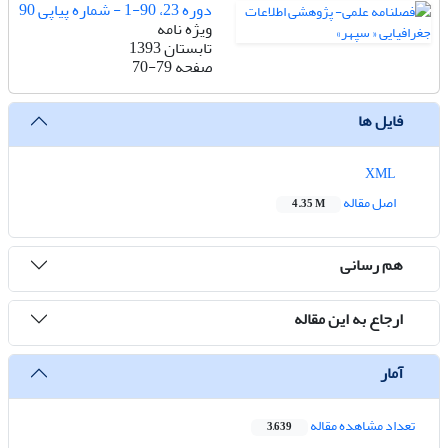
دوره 23، 90-1 - شماره پیاپی 90
ویژه نامه
تابستان 1393
صفحه
70-79
فایل ها
XML
اصل مقاله
4.35 M
هم رسانی
ارجاع به این مقاله
آمار
تعداد مشاهده مقاله
3,639