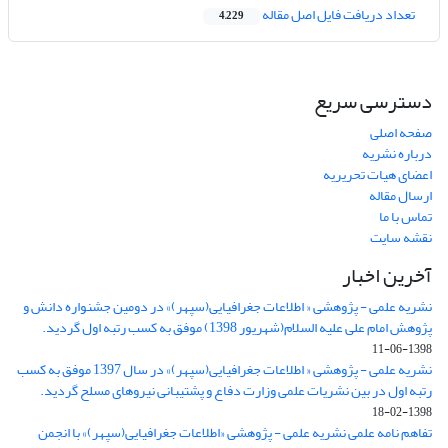
تعداد دریافت فایل اصل مقاله
4,229
دسترسی سریع
صفحه اصلی
درباره نشریه
اعضای هیات تحریریه
ارسال مقاله
تماس با ما
نقشه سایت
آخرین اخبار
نشریه علمی - پژوهشی « اطلاعات جغرافیایی(سپهر)» در دومین جشنواره دانش و
پژوهش امام علی علیه السلام(شهریور 1398) موفق به کسب رتبه اول گردید.
1398-06-11
نشریه علمی - پژوهشی « اطلاعات جغرافیایی(سپهر)» در سال 1397 موفق به کسب
رتبه اول در بین نشریات علمی وزارت دفاع و پشتیبانی نیروهای مسلح گردید.
1398-02-18
تفاهم نامه علمی نشریه علمی - پژوهشی «اطلاعات جغرافیایی(سپهر)» با انجمن