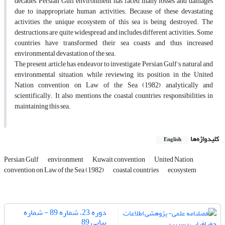
decades, Persian Gulf environment has faced many losses and damages
due to inappropriate human activities. Because of these devastating
activities, the unique ecosystem of this sea is being destroyed. The
destructions are quite widespread and includes different activities. Some
countries have transformed their sea coasts and thus increased
environmental devastation of the sea.
The present article has endeavor to investigate Persian Gulf’s natural and
environmental situation, while reviewing its position in the United
Nation convention on Law of the Sea (1982) analytically and
scientifically. It also mentions the coastal countries responsibilities in
maintaining this sea.
کلیدواژه‌ها
English
Persian Gulf
environment
Kuwait convention
United Nation
convention on Law of the Sea (1982)
coastal countries
ecosystem
دوره 23، شماره 89 - شماره
پیاپی 89