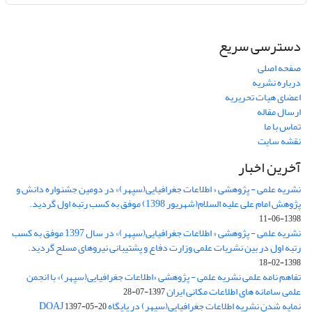
دسترسی سریع
صفحه اصلی
درباره نشریه
اعضای هیات تحریریه
ارسال مقاله
تماس با ما
نقشه سایت
آخرین اخبار
نشریه علمی - پژوهشی « اطلاعات جغرافیایی(سپهر)» در دومین جشنواره دانش و
پژوهش امام علی علیه السلام(شهریور 1398) موفق به کسب رتبه اول گردید.
1398-06-11
نشریه علمی - پژوهشی « اطلاعات جغرافیایی(سپهر)» در سال 1397 موفق به کسب
رتبه اول در بین نشریات علمی وزارت دفاع و پشتیبانی نیروهای مسلح گردید.
1398-02-18
تفاهم نامه علمی نشریه علمی - پژوهشی «اطلاعات جغرافیایی(سپهر)» با انجمن
علمی سامانه های اطلاعات مکانی ایران
1397-07-28
نمایه شدن نشریه اطلاعات جغرافیایی(سپهر) در پایگاه DOAJ
1397-05-20