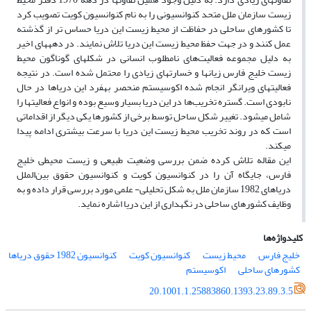
زیست سازمان ملل متحد کنوانسیونی را به نام کنوانسیون کویت تصویب کرد
تا کشورهای ساحلی در حفاظت از محیط زیست این دریا حساس تر از گذشته
عمل کنند و در جهت حفظ محیط زیست این دریا تلاش نمایند. در دهه‎های اخیر
به دلیل مجموعه فعالیت‌های نامطلوب انسانی در شکل‎های گوناگون محیط
زیست خلیج فارس زیان‎ها و خسارت‎های ‎زیادی را محتمل شده است. در نتیجه
فعالیت‎های ویرانگر انجام شده اکوسیستم منحصر به‎فرد این دریاها در حال
نابودی است. گستره تخریب‌ها در این دریا بسیار وسیع بوده و انواع فعالیت‎ها را
شامل می‎شود. تغییر شکل ساحل توسط برخی از کشورها یکی دیگر از اقداماتی
است که در روند تخریب محیط زیست این دریا با سرعت بیشتری ادامه پیدا
می‎کند.
این مقاله تلاش ‎کرده ضمن بررسی وضعیت طبیعی و زیست محیطی خلیج
فارس، جایگاه آن را در کنوانسیون کویت و کنوانسیون حقوق بین‌الملل
دریاهای 1982 سازمان ملل به شکل تحلیلی- علمی مورد بررسی قرار داده و به
وظایف کشورهای ساحلی در نگهداری از این دریا اشاره نماید.
کلیدواژه‌ها
خلیج فارس
محیط زیست
کنوانسیون کویت
کنوانسیون 1982 حقوق دریاها
کشورهای ساحلی
اکوسیستم
20.1001.1.25883860.1393.23.89.3.5