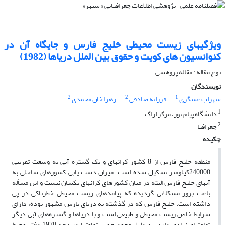
ویژگی‎های زیست محیطی خلیج فارس و جایگاه آن در
کنوانسیون های کویت و حقوق بین الملل دریاها (1982)
نوع مقاله : مقاله پژوهشی
نویسندگان
2
2
1
سهراب عسگری
فرزانه صادقی
زهرا خان محمدی
1
دانشگاه پیام نور، مرکز اراک
2
جغرافیا
چکیده
منطقه خلیج فارس از 8 کشور کرانه‎ای و یک گستره آبی به وسعت تقریبی
240000کیلومتر تشکیل شده است. میزان دست یابی کشورهای ساحلی به
آب‎های خلیج فارس البته در میان کشورهای کرانه‎ای یکسان نیست و این مسأله
باعث بروز مشکلاتی گردیده که پیامدهای زیست محیطی خطرناکی در پی
داشته است. خلیج فارس که در گذشته به دریای پارس مشهور بوده، دارای
شرایط خاص زیست محیطی و طبیعی است و با دریاها و گستره‌های آبی دیگر
تفاوت‎های زیادی دارد. به دلیل وجود همین تفاوت‎ها در دهه 1970 دفتر محیط