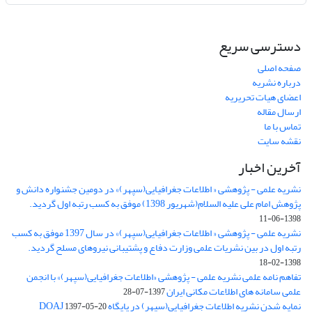
دسترسی سریع
صفحه اصلی
درباره نشریه
اعضای هیات تحریریه
ارسال مقاله
تماس با ما
نقشه سایت
آخرین اخبار
نشریه علمی - پژوهشی « اطلاعات جغرافیایی(سپهر)» در دومین جشنواره دانش و
پژوهش امام علی علیه السلام(شهریور 1398) موفق به کسب رتبه اول گردید.
1398-06-11
نشریه علمی - پژوهشی « اطلاعات جغرافیایی(سپهر)» در سال 1397 موفق به کسب
رتبه اول در بین نشریات علمی وزارت دفاع و پشتیبانی نیروهای مسلح گردید.
1398-02-18
تفاهم نامه علمی نشریه علمی - پژوهشی «اطلاعات جغرافیایی(سپهر)» با انجمن
علمی سامانه های اطلاعات مکانی ایران
1397-07-28
نمایه شدن نشریه اطلاعات جغرافیایی(سپهر) در پایگاه DOAJ
1397-05-20