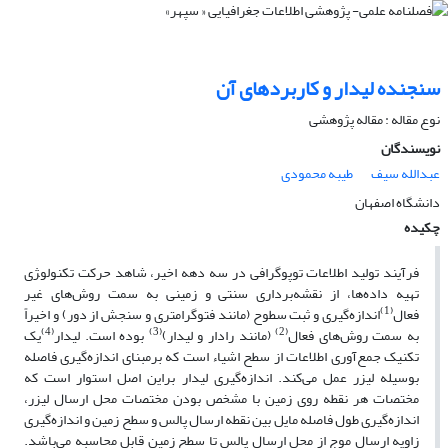
سنجنده لیدار و کاربردهای آن
نوع مقاله : مقاله پژوهشی
نویسندگان
عبدالله سیف
طیبه محمودی
دانشگاه اصفهان
چکیده
فرآیند تولید اطلاعات توپوگرافی در سه دهه اخیر، شاهد حرکت تکنولو‍ژی
تهیه داده‌ها، از نقشه‌برداری سنتی و زمینی به سمت روش‌های غیر
(1)
فعال
اندازه‌گیری و ثبت سطوح (مانند فتوگرامتری و سنجش از دور) و اخیراً
(4)
(3)
(2)
به سمت روش‌های فعال
(مانند رادار و لیدار)
بوده است. لیدار
یک
تکنیک جمع‌آوری اطلاعات از سطح اشیاء است که برمبنای اندازه‌گیری فاصله
بوسیله لیزر عمل می‌کند. اندازه‌گیری لیدار براین اصل استوار است که
مختصات هر نقطه روی زمین با مشخص بودن مختصات محل ارسال لیزر،
اندازه‌گیری طول فاصله مایل بین نقطه ارسال پالس و سطح زمین و اندازه‌گیری
زاویه ارسال موج از محل ارسال پالس تا سطح زمین قابل محاسبه می‌باشد.