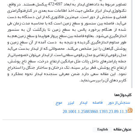
تصاویر مربوط به داده‌های لیدار به ابعاد 697*472 پیکسل هستند. در واقع،
تکنولوژی لیدار ابزار مکملی جهت اخذ اطلاعات سه بعدی در کنارفتوگرامتری
فضایی و سنجش از دور است. مهمترین فاکتوری که از این دستگاه به دست
می‌آید، فاصله بین سنسور و سطح زمین است که با محاسبه مدت زمان طی
شده از هنگام برخورد پالس به سطح زمین تا بازگشت آن به سنسور
اندازه‌گیری می‌شود. بعلاوه فاصله بین سطح پرواز هواپیما و سطح زمین هم به
طور مداوم اندازه‌گیری گردیده و نتیجه به دست آمده از آن سطح زمین و
پوشش گیاهان را نیز مشخص می‌کند. محصولاتی که از لیدار بدست می‌آید
مدل رقومی ارتفاعی و مدل رقومی سطحی است. از لیدار می‌توان خصوصیاتی از
جمله پارامترهای داخل پلات مثل میانگین ارتفاع درخت، سطح تاج پوشش،
ارتفاع تاج پوشش، قطر برابر سینه، تک درختان و ساختار جنگل را استخراج
نمود. این مقاله سعی دارد ضمن معرفی سنجنده لیدار نحوه عملکرد و
کاربردهای آن را بررسی نماید.
کلیدواژه‌ها
سنجش از دور
فاصله
لیدار
لیزر
موج
20.1001.1.25883860.1393.23.89.11.3
عنوان مقاله
English