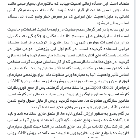
متضاد است. این مسأله زمانی اهمیت مییابد که فاکتورهای بسیار مهمی مانند
نجات جان انسان ‌ها مدنظر قرار داده شوند. لذا انتخاب بهینه مراکز آتش
‌نشانی به دلیل اهمیت جان افرادی که در معرض خطر واقع شده ‌اند، مسأله
اساسی تلقی می ‌شود.
در این مقاله با در نظر گرفتن عدم قطعیت در رابطه با کفایت اطلاعات و جامعیت
استنتاجات، ابزارهایی مثل سیستم اطلاعات مکانی و چگونگی تحت کنترل
درآوردن تغییرات عوارض شهری، از مدل فازی در ترکیب با فرآیند سلسله
مراتبی استفاده گردیده است. در گام اول این پژوهش، عوامل مؤثر در
مکانیابی ایستگاه ‌های آتش ‌نشانی تعیین و نقشه ‌های معیار تهیه و آماده ‌سازی
گردید. در طول مطالعات با نظرسنجی که از کارشناسان صورت گرفت مشخص
شد که این معیارها در مکانیابی ایستگاه ‌ها تأثیر متفاوتی دارند. لذا بایستی بر
اساس تأثیر و اهمیت آنها به معیارها وزنی متفاوت داد. برای وزندهی معیارهای
فوق از بین روش ‌های مختلف وزندهی، روش تحلیل سلسله مراتبی(AHP) و
نرم ‌افزار Export choiceمورد استفاده قرار گرفتند. پس از جمع ‌آوری نظرات
کارشناسان و به منظور جلوگیری از ورود برخی نظرات احتمالی غیر کارشناسی،
مقادیر سازگاری قضاوت ‌ها، محاسبه گردید و پس از قابل قبول واقع شدن
مقادیر CR، از این اوزان جهت بررسی ‌های بعدی استفاده گردید.
در گام بعدی به منظور ارزش ‌گذاری لایه ‌ها، از منطق فازی استفاده شد و لایه
‌های آماده شده، توسط توابع عضویت گوناگون که تعداد و نوع آنها بر اساس
نظر کارشناسان انتخاب می ‌گردد، فازی شدند. در انتها جهت تلفیق معیارهای
فازی شده با توابع عضویت فازی و وزن ‌های به دست آمده با روش AHP، روش