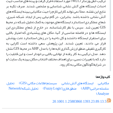
ترکیب خطی وزندار (WLC) مورد استفاده قرار گرفت و پهنه ‌های مناسب جهت
احداث ایستگاه ‌های آتش ‌نشانی شناسایی و مشخص شدند. صرف تکیه بر
نتایج این نقشه، عملاً نمی ‌تواند کارایی لازم را جهت مکانیابی بهینه ایستگاه ‌های
آتش ‌نشانی داشته باشد. بنابراین، در گام نهایی پس از ایجاد شبکه شهری،
شعاع عملکردی استاندارد ایستگاه ‌های موجود به کمک تحلیل شبکه در محیط
GIS تعیین شد. سپس با نظر کارشناسانه، در خارج از شعاع عملکردی این
ایستگاه ‌ها و در فاصله مناسبی از آنها، مکان ‌های پیشنهادی که امتیاز بالایی
برای استقرار ایستگاه داشتند و کل ناحیه را در زمان استاندارد تحت پوشش
قرار می ‌دادند، تعیین شدند. این پژوهش سعی داشته است کارایی به
کارگیری تلفیقی منطق ارزش ‌گذاری لایه ‌ها را با مدل AHP در محیط GIS نشان
دهد. مدل ترکیبی به کار رفته از توانایی بالایی برخودار است و این قابلیت را
دارد که با تغییرات نسبی، برای اهداف مختلف (انتخاب مکان بهینه یک سایت) و
در شرایط گوناگون مکانی به کار رود.
کلیدواژه‌ها
مکانیابی
ایستگاه ‌های آتش ‌نشانی
سیستم اطلاعات مکانی (GIS)
تحلیل
سلسله مراتبی(AHP)
منطق فازی(Fuzzy Logic)
تحلیل شبکه(Network
Analyze)
20.1001.1.25883860.1393.23.89.13.5