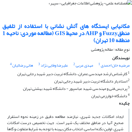
مکانیابی ایستگاه ‌های آتش ‌نشانی با استفاده از تلفیق
منطقFuzzy و AHP در محیط GIS (مطالعه موردی: ناحیه 1
منطقه 10 تهران)
نوع مقاله : مقاله پژوهشی
نویسندگان
4
3
2
1
مرضیه خان احمدی
مهدی عربی
علیرضا وفایی نژاد
هانی رضائیان
1
کارشناس ارشد مهندسی عمران، دانشگاه تربیت دبیر شهید رجایی تهران
2
استادیار دانشگاه تربیت دبیر شهید رجایی تهران
3
پردیس فنی و مهندسی شهید عباسپور - دانشگاه شهید بهشتی تهران
4
دانشگاه خوارزمی تهران
چکیده
ایجاد امکانات جدید شهری، نیازمند مطالعه دقیق در زمینه نحوه استقرار
صحیح آنها در مناطق مختلف یک شهر است. جهت تخصیص درست امکانات
شهری، اولین نکته اساسی، انتخاب مکان بهینه با توجه به شرایط متفاوت و گاهاً