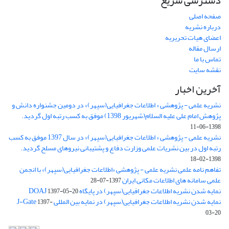
دسترسی سریع
صفحه اصلی
درباره نشریه
اعضای هیات تحریریه
ارسال مقاله
تماس با ما
نقشه سایت
آخرین اخبار
نشریه علمی - پژوهشی « اطلاعات جغرافیایی(سپهر)» در دومین جشنواره دانش و
پژوهش امام علی علیه السلام(شهریور 1398) موفق به کسب رتبه اول گردید.
1398-06-11
نشریه علمی - پژوهشی « اطلاعات جغرافیایی(سپهر)» در سال 1397 موفق به کسب
رتبه اول در بین نشریات علمی وزارت دفاع و پشتیبانی نیروهای مسلح گردید.
1398-02-18
تفاهم نامه علمی نشریه علمی - پژوهشی «اطلاعات جغرافیایی(سپهر)» با انجمن
علمی سامانه های اطلاعات مکانی ایران
1397-07-28
نمایه شدن نشریه اطلاعات جغرافیایی(سپهر) در پایگاه DOAJ
1397-05-20
نمایه شدن نشریه اطلاعات جغرافیایی(سپهر) در نمایه بین المللی J-Gate
1397-
03-20