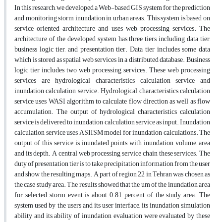
In this research, we developed a Web-based GIS system for the prediction
and monitoring storm inundation in urban areas. This system is based on
service oriented architecture and uses web processing services. The
architecture of the developed system has three tiers including data tier,
business logic tier, and presentation tier. Data tier includes some data
which is stored as spatial web services in a distributed database. Business
logic tier includes two web processing services. These web processing
services are hydrological characteristics calculation service and
inundation calculation service. Hydrological characteristics calculation
service uses WASI algorithm to calculate flow direction as well as flow
accumulation. The output of hydrological characteristics calculation
service is delivered to inundation calculation service as input. Inundation
calculation service uses ASIISM model for inundation calculations. The
output of this service is inundated points with inundation volume, area
and its depth. A central web processing service chain these services. The
duty of presentation tier is to take precipitation information from the user
and show the resulting maps. A part of region 22 in Tehran was chosen as
the case study area. The results showed that the um of the inundation area
for selected storm event is about 0.81 percent of the study area. The
system used by the users and its user interface, its inundation simulation
ability and its ability of inundation evaluation were evaluated by these