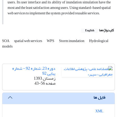
users. Its user interface and its ability of inundation simulation have the
most and the least satisfaction among users. Using standard-based spatial
web services to implement the system, provided reusable services.
کلیدواژه‌ها
English
SOA
spatial web services
WPS
Storm inundation
Hydrological
models
دوره 23، شماره 92 - شماره
پیاپی 92
زمستان 1393
صفحه
43-56
فایل ها
XML