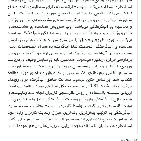
استاندارد استفاده می‌کند. سیستم ارائه‌ شده دارای سه لایه‌ ی داده، منطقو
نمایش می‌باشد. لایه‌ی داده شامل داده‌های موردنیازسیستم است. لایه‌ی
منطق شامل دووب سرویس پردازشی محاسبه‌ ی مشخصه‌ های هیدرولوژیکی
و محاسبه‌ ی آب‌گرفتگی می‌باشد. وب سرویس محاسبه‌ ی مشخصه‌های
هیدرولوژیکی،جهت وانباشت جریان را برمبنایا لگوریتمWASI محاسبه‌
می‌کند. با ورود خروجی حاصل ازا ین سرویس به وب سرویس پردازشی
محاسبه ‌ی آب‌گرفتگی، موقعیت نقاط آب‌گرفته به همراه خصوصیات حجم،
مساحت وعمق آن‌ها تعیین می‌شود. ایندوسرویس ازطریق یک وب سرویس
پردازشی مرکزی زنجیره می‌شوند. همچنین لایه‌ ی نمایش وظیفه‌ ی دریافت
ورودی‌ها ازکاربر و نمایش نقشه‌های خروجی را برعهده دارد. به منظورتست
سیستم، بخشی ازم نطقه‌ی 22 شهرتهران به عنوان منطقه‌ ی مورد مطالعه
انتخاب شد. براساس نتایج،مجموع مساحت مناطق آب‌گرفته برای رویداد
بارش انتخاب شده، 0/81درصد مساحت کل منطقه‌ی مورد مطالعه می‌باشد.
ارزیابی سیستم بااستفاده از روش نظرسنجی کاربران انجام شد وقابلیت‌های
شبیه‌سازی آب‌گرفتگی وارزیابی وضعیت آب‌گرفتگی و نیز واسط کاربری آن
مورد نظرسنجی قرار گرفت. واسط کاربری سیستم وقابلیت شبیه‌ سازی
آب‌گرفتگی به ترتیب بیش‌ترین وکم‌ترین میزان رضایت کاربران رابه خود
اختصاص دادند. پیاده‌سازی این سیستم بااستفاده ازوب سرویس‌های مکانی
استاندارد مبنا، قابلیت استفاده مجدد از این سرویس‌ها رافراهم نموده است.
کلیدواژه‌ها