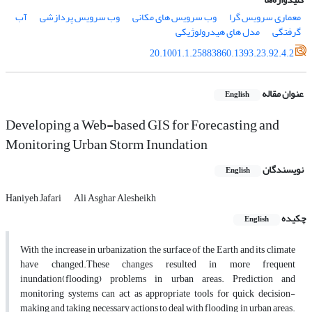
معماری سرویس گرا
وب سرویس های مکانی
وب سرویس پردازشی
آب
گرفتگی
مدل های هیدرولوژیکی
20.1001.1.25883860.1393.23.92.4.2
عنوان مقاله
English
Developing a Web-based GIS for Forecasting and
Monitoring Urban Storm Inundation
نویسندگان
English
Haniyeh Jafari
Ali Asghar Alesheikh
چکیده
English
With the increase in urbanization, the surface of the Earth and its climate
have changed.These changes resulted in more frequent
inundation(flooding) problems in urban areas. Prediction and
monitoring systems can act as appropriate tools for quick decision-
making and taking necessary actions to deal with flooding in urban areas.