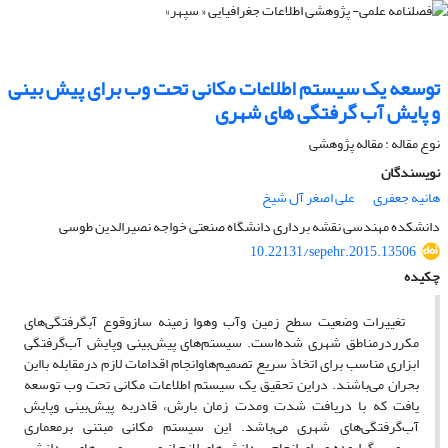
توسعه یک سیستم اطلاعات مکانی تحت وب برای پیش بینی
و پایش آب گرفتگی های شهری
نوع مقاله : مقاله پژوهشی
نویسندگان
هانیه جعفری
علی اصغر آل شیخ
دانشکده مهندسی نقشه برداری دانشگاه صنعتی خواجه نصیرالدین طوسی
10.22131/sepehr.2015.13506
چکیده
تغییرات وضعیت سطح زمین وآب وهوا زمینه‌ سازوقوع آبگرفتگی‌های
مکرردرمناطق شهری شده‌است. سیستم‌های پیش‌بینی وپایش آب‌گرفتگی
ابزاری مناسب برای اتخاذ سریع تصمیم‌هاوانجام اقدامات لازم درمقابله بااین
بحران می‌باشند. دراین تحقیق یک سیستم‌ اطلاعات مکانی تحت وب توسعه
یافت که با دریافت شدت ومدت زمان بارش، قادربه پیش‌بینی وپایش
آب‌گرفتگی‌های شهری می‌باشد. این سیستم مکانی مبتنی برمعماری
سرویس‌گرابوده وبرای انجام پردازش‌های لازم از وب سرویس‌های پردازشی