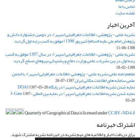
تماس با ما
نقشه سایت
آخرین اخبار
نشریه علمی - پژوهشی « اطلاعات جغرافیایی(سپهر)» در دومین جشنواره دانش و
پژوهش امام علی علیه السلام(شهریور 1398) موفق به کسب رتبه اول گردید.
1398-06-11
نشریه علمی - پژوهشی « اطلاعات جغرافیایی(سپهر)» در سال 1397 موفق به کسب
رتبه اول در بین نشریات علمی وزارت دفاع و پشتیبانی نیروهای مسلح گردید.
1398-02-18
تفاهم نامه علمی نشریه علمی - پژوهشی «اطلاعات جغرافیایی(سپهر)» با انجمن
علمی سامانه های اطلاعات مکانی ایران
1397-07-28
نمایه شدن نشریه اطلاعات جغرافیایی(سپهر) در پایگاه DOAJ
1397-05-20
نمایه شدن نشریه اطلاعات جغرافیایی(سپهر) در نمایه بین المللی J-Gate
1397-
03-20
Quarterly of Geographical Data is licensed under
CC BY-ND 4.0
اشتراک خبرنامه
برای دریافت اخبار و اطلاعیه های مهم نشریه در خبرنامه نشریه مشترک شوید.