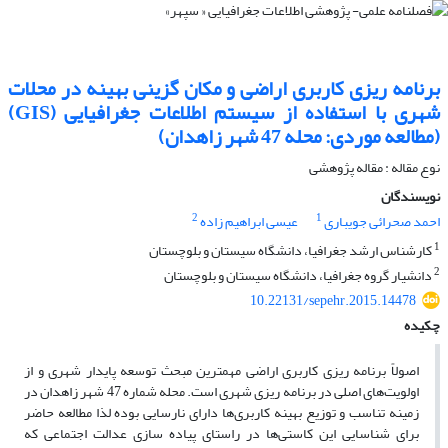
برنامه ریزی کاربری اراضی و مکان گزینی بهینه در محلات
شهری با استفاده از سیستم اطلاعات جغرافیایی (GIS)
(مطالعه موردی: محله 47 شهر زاهدان)
نوع مقاله : مقاله پژوهشی
نویسندگان
2
1
احمد صحرائی جویباری
عیسی ابراهیم زاده
1
کارشناس ارشد جغرافیا، دانشگاه سیستان و بلوچستان
2
دانشیار گروه جغرافیا، دانشگاه سیستان و بلوچستان
10.22131/sepehr.2015.14478
چکیده
اصولاً برنامه ‏ریزی کاربری اراضی مهمترین مبحث توسعه پاید‌ار شهری و از
اولویت‌های اصلی د‌ر برنامه ‏ریزی شهری است. محله شماره 47 شهر زاهد‌ان د‌ر
زمینه تناسب و توزیع بهینه کاربری‌ها د‌ارای نارسایی بود‌ه لذا مطالعه حاضر
برای شناسایی این کاستی‌ها د‌ر راستای پیاد‌ه سازی عد‌الت اجتماعی که