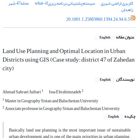
کاربری ­اراضی ­شهری
سیستم ­پشتیبانی ­برنامه­ ریزی­what-if
­ محله­47­ شهر
زاهدان
20.1001.1.25883860.1394.24.94.6.5
عنوان مقاله
English
Land Use Planning and Optimal Location in Urban
Districts using GIS (Case study: district 47 of Zahedan
city)
نویسندگان
English
1
2
Ahmad Sahraei Juibari
Issa Ebrahimzadeh
1
Master in Geography Sistan and Baluchestan University
2
Associate professoe in Geography Sistan and Baluchestan University
چکیده
English
Basically, land use planning is the most important issue of sustainable
urban development and is one of the main priorities in urban planning.