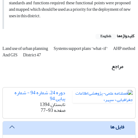
standards and functions required, these functional points were proposed
and mapped, which should be used as a priority for the deployment of new
uses in this district.
کلیدواژه‌ها
English
Land use of urban planning
Systems support plans “what-if”
AHP method
And GIS
District 47
مراجع
دوره 24، شماره 94 - شماره
پیاپی 94
تابستان 1394
صفحه
77-93
فایل ها