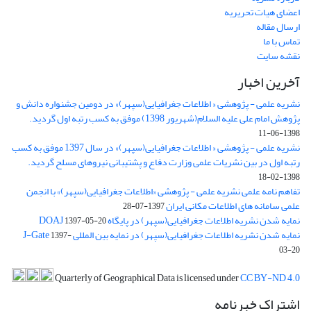
اعضای هیات تحریریه
ارسال مقاله
تماس با ما
نقشه سایت
آخرین اخبار
نشریه علمی - پژوهشی « اطلاعات جغرافیایی(سپهر)» در دومین جشنواره دانش و
پژوهش امام علی علیه السلام(شهریور 1398) موفق به کسب رتبه اول گردید.
1398-06-11
نشریه علمی - پژوهشی « اطلاعات جغرافیایی(سپهر)» در سال 1397 موفق به کسب
رتبه اول در بین نشریات علمی وزارت دفاع و پشتیبانی نیروهای مسلح گردید.
1398-02-18
تفاهم نامه علمی نشریه علمی - پژوهشی «اطلاعات جغرافیایی(سپهر)» با انجمن
علمی سامانه های اطلاعات مکانی ایران
1397-07-28
نمایه شدن نشریه اطلاعات جغرافیایی(سپهر) در پایگاه DOAJ
1397-05-20
نمایه شدن نشریه اطلاعات جغرافیایی(سپهر) در نمایه بین المللی J-Gate
1397-
03-20
Quarterly of Geographical Data is licensed under
CC BY-ND 4.0
اشتراک خبرنامه