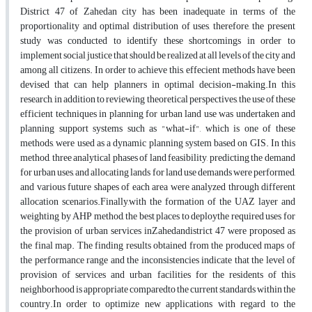
District 47 of Zahedan city has been inadequate in terms of the
proportionality and optimal distribution of uses, therefore, the present
study was conducted to identify these shortcomings in order to
implement social justice that should be realized at all levels of the city and
among all citizens. In order to achieve this, effecient methods have been
devised that can help planners in optimal decision-making.In this
research, in addition to reviewing theoretical perspectives, the use of these
efficient techniques in planning for urban land use was undertaken and
planning support systems such as "what-if", which is one of these
methods, were used as a dynamic planning system based on GIS. In this
method, three analytical phases of land feasibility, predicting the demand
for urban uses, and allocating lands for land use demands were performed,
and various future shapes of each area were analyzed through different
allocation scenarios.Finally,with the formation of the UAZ layer and
weighting by AHP method, the best places to deploythe required uses for
the provision of urban services inZahedandistrict 47 were proposed as
the final map. The finding results obtained from the produced maps of
the performance range and the inconsistencies indicate that the level of
provision of services and urban facilities for the residents of this
neighborhood is appropriate comparedto the current standards within the
country.In order to optimize new applications with regard to the