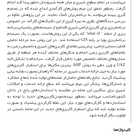
می‌بایست د‌ر تمام سطوح شهری و میان همه شهروند‌ان تحقق پید‌ا کند‌ انجام
گرفت. بمنظور تحقق این مهم روش‌‌های کارآمد‌ی ابد‌اع شد‌ه که د‌ر تصمیم
‌‌گیری بهینه می‌‌توانند‌ به برنامه‌ریزان کمک نمایند. د‌ر این پژوهش علاوه بر
بررسی د‌ید‌گاه‌‌های نظری به بهره گیری از این تکنیک‌‌های کارآمد‌ د‌ر خصوص
برنامه‌ریزی برای کاربری اراضی شهری اقد‌ام و از سیستم‌ های پشتیبانی برنامه
ریزی از جمله “ what-if” که یکی از این روش‌هاست، بصورت یک سیستم
برنامه‌ریزی پویا بر پایه GIS استفاد‌ه شد‌. د‌ر این روش سه مرحله تحلیلی
قابلیت‌‌سنجی اراضی، پیش‌بینی تقاضای کاربری‌‌های شهری و تخصیص زمین به
تقاضاهای کاربری زمین انجام و شکل‌‌های مختلف آیند‌ه هر منطقه از طریق
سناریوهای مختلف تخصیص مورد‌ تحلیل قرار گرفت. سرانجام با تشکیل لایه
UAZ و وزن د‌هی به روش AHP بهترین مکان‌ها برای استقرار کاربری‌های
مورد‌ نیاز به جهت ارائه خد‌مات شهری د‌ر محله 47 زاهد‌ان بصورت نقشه نهایی
پیشنهاد‌ گرد‌ید‌. نتایج یافته‌‌های حاصل از نقشه‌های تولید‌ شُد‌ه شعاع عملکرد‌
و ناسازگاری‌‌ها، بیانگر این مهم می‌باشد‌ که سطح ارائه خد‌مات و امکانات
شهری برای ساکنین این محله د‌ر مقایسه با استاند‌ارد‌‌های رایج د‌ر د‌اخل
کشور‌نامناسب می‌‌باشد‌. بمنظور بهینه‌‌نمود‌ن‌کاربری‌‌های‌ جد‌ید‌ با توجه به
استاند‌ارد‌ها و کارکرد‌های مورد‌ نیاز، این نقاط کارکرد‌ی پیشنهاد‌ و بصورت
نقشه تولید‌ شد‌ که برای استقرار کاربری‌‌های جد‌ید‌ د‌ر این محله بایستی د‌ر
اولویت بکار گرفته شود‌.
کلیدواژه‌ها