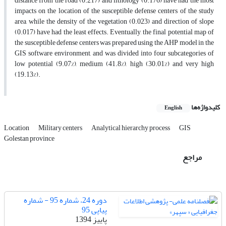
distance from the road (0.217) and lithology (0.176) have had the most
impacts on the location of the susceptible defense centers of the study
area, while the density of the vegetation (0.023) and direction of slope
(0.017) have had the least effects. Eventually, the final potential map of
the susceptible defense centers was prepared using the AHP model in the
GIS software environment, and was divided into four subcategories of
low potential (9.07%), medium (41.8%), high (30.01%) and very high
(19.13%).
کلیدواژه‌ها
English
Location
Military centers
Analytical hierarchy process
GIS
Golestan province
مراجع
دوره 24، شماره 95 - شماره
پیاپی 95
پاییز 1394