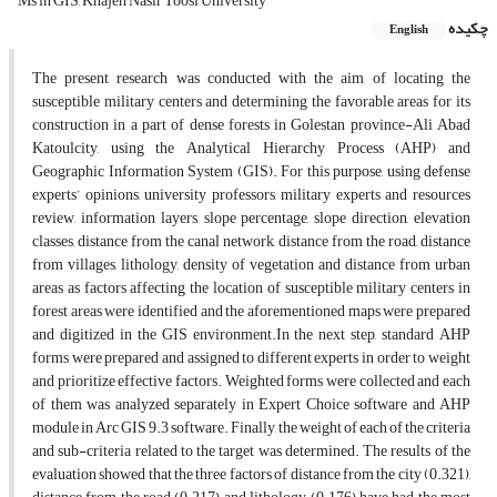
Ms in GIS, Khajeh Nasir Toosi University
چکیده
English
The present research was conducted with the aim of locating the
susceptible military centers and determining the favorable areas for its
construction in a part of dense forests in Golestan province-Ali Abad
Katoulcity, using the Analytical Hierarchy Process (AHP) and
Geographic Information System (GIS). For this purpose, using defense
experts’ opinions, university professors, military experts and resources
review, information layers, slope percentage, slope direction, elevation
classes, distance from the canal network, distance from the road, distance
from villages, lithology, density of vegetation and distance from urban
areas as factors affecting the location of susceptible military centers in
forest areas were identified and the aforementioned maps were prepared
and digitized in the GIS environment.In the next step, standard AHP
forms were prepared and assigned to different experts in order to weight
and prioritize effective factors. Weighted forms were collected and each
of them was analyzed separately in Expert Choice software and AHP
module in Arc GIS 9.3 software. Finally, the weight of each of the criteria
and sub-criteria related to the target was determined. The results of the
evaluation showed that the three factors of distance from the city (0.321),