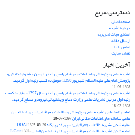
دسترسی سریع
صفحه اصلی
درباره نشریه
اعضای هیات تحریریه
ارسال مقاله
تماس با ما
نقشه سایت
آخرین اخبار
نشریه علمی - پژوهشی « اطلاعات جغرافیایی(سپهر)» در دومین جشنواره دانش و
پژوهش امام علی علیه السلام(شهریور 1398) موفق به کسب رتبه اول گردید.
1398-06-11
نشریه علمی - پژوهشی « اطلاعات جغرافیایی(سپهر)» در سال 1397 موفق به کسب
رتبه اول در بین نشریات علمی وزارت دفاع و پشتیبانی نیروهای مسلح گردید.
1398-02-18
تفاهم نامه علمی نشریه علمی - پژوهشی «اطلاعات جغرافیایی(سپهر)» با انجمن
علمی سامانه های اطلاعات مکانی ایران
1397-07-28
نمایه شدن نشریه اطلاعات جغرافیایی(سپهر) در پایگاه DOAJ
1397-05-20
نمایه شدن نشریه اطلاعات جغرافیایی(سپهر) در نمایه بین المللی J-Gate
1397-