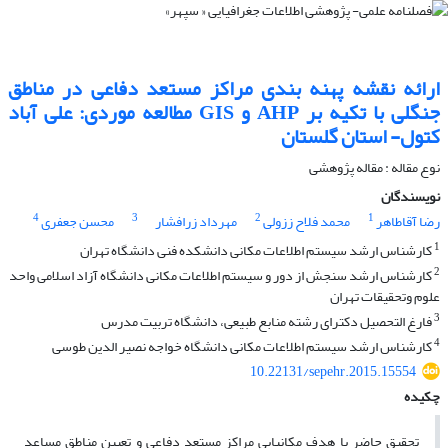
ارائه نقشه پهنه بندی مراکز مستعد دفاعی در مناطق
جنگلی با تکیه بر AHP و GIS مطالعه موردی: علی آباد
کتول- استان گلستان
نوع مقاله : مقاله پژوهشی
نویسندگان
4
3
2
1
رضا آقاطاهر
محمد فلاح ززولی
مهرداد زرافشار
محسن جعفری
1
کارشناس ارشد سیستم اطلاعات مکانی دانشکده فنی دانشگاه تهران
2
کارشناس ارشد سنجش از دور و سیستم اطلاعات مکانی دانشگاه آزاد اسلامی واحد
علوم وتحقیقات تهران
3
فارغ التحصیل دکترای رشته منابع طبیعی، دانشگاه تربیت مدرس
4
کارشناس ارشد سیستم اطلاعات مکانی دانشگاه خواجه نصیر الدین طوسی
10.22131/sepehr.2015.15554
چکیده
تحقیق حاضر با هدف مکانیابی مراکز مستعد دفاعی و تعیین مناطق مساعد