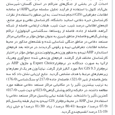
احداث آن در بخشی از جنگل‌های متراکم در استان گلستان-شهرستان
علی‌آباد کتول با استفاده از فرآیند تحلیل سلسله مراتبی(AHP) و سامانه
اطلاعات جغرافیایی (GIS) انجام شده است. به این منظور با استفاده از نظرات
کارشناسان خبره دفاعی، اساتید دانشگاه، کارشناسان نظامی و مرور منابع،
لایه‌های اطلاعاتی درصد شیب، جهت شیب، طبقات ارتفاعی، فاصله از شبکه
آبراهه، فاصله از جاده، فاصله از روستاها، سنگشناسی (لیتولوژی)، تراکم
پوشش گیاهی و فاصله از مناطق شهری به عنوان عوامل مؤثر بر مکانیابی مراکز
مستعد دفاعی در مناطق جنگلی شناسایی شده و نقشه‌های مذکور در محیط
سامانه اطلاعات جغرافیایی تهیه و رقومی گردیدند.در مرحله بعد فرم‌های
استاندارد AHP تهیه و به منظور وزن‌دهی و اولویت‌بندی عوامل مؤثر در اختیار
کارشناسان مختلف قرار گرفتند. فرم‌های وزندهی شده جمع‌آوری وهریک
ازآنها به صورت جداگانه در نرم‌افزارExpert Choice و ماژول AHP در
نرم‌افزار Arc GIS 9.3 مورد آنالیز قرار گرفت. نهایتاً وزن هر یک از معیارها و
زیرمعیارهای مرتبط با هدف مشخص گردید. نتایج ارزیابی نشان داد که سه
عامل فاصله از شهر (321/0)، فاصله از جاده (217/0) و سنگ‌شناسی (176/0)
به ترتیب بیشترین تأثیر را در مکانیابی مراکز مستعد دفاعی منطقه مورد
مطالعه داشته، در حالیکه تراکم پوشش گیاهی(023/0) و جهت شیب (017/0)
کمترین تأثیر را داشته‌اند. نهایتاً نقشه نهایی پتانسیل مراکز مستعد دفاعی با
استفاده از مدل AHP در محیط نرم‌افزار GIS تهیه و به چهار طبقه پتانسیل کم
(07/9 درصد)، متوسط (80/41 درصد)، زیاد (01/30 درصد) و خیلی زیاد
(13/19 درصد) تقسیم‌بندی گردید.