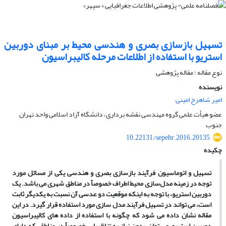
تسهیل بازسازی بصری و هندسی محیط بر مبنای دوربین
استریو با استفاده از اطلاعات مرحله کالیبراسیون
نوع مقاله : مقاله پژوهشی
نویسنده
امیر شاهرخ امینی
عضو هیأت علمی گروه مهندسی نقشه برداری، دانشگاه آزاد اسلامی واحد تهران
جنوب
10.22131/sepehr.2016.20135
چکیده
تسهیل و اتوماسیون فرآیند بازسازی بصری و هندسی یکی از مسائل مورد
توجه در زمینه مدل‌سازی محیط اطراف خصوصاً در مناطق شهری می باشد. یک
دوربین استریو، با توجه به اینکه موقعیت دو عدسی آن نسبت به یکدیگر ثابت
است، می تواند در تسهیل فرآیند مدل سازی مورد استفاده قرار گیرد. در این
مقاله نشان داده می شود که چگونه با استفاده از داده های کالیبراسیون
دوربین استریو، می توان بدون نیاز به تناظریابی خصوصاً در مناطقی که دارای