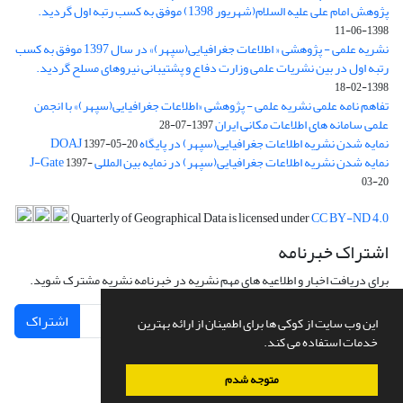
پژوهش امام علی علیه السلام(شهریور 1398) موفق به کسب رتبه اول گردید.
1398-06-11
نشریه علمی - پژوهشی « اطلاعات جغرافیایی(سپهر)» در سال 1397 موفق به کسب
رتبه اول در بین نشریات علمی وزارت دفاع و پشتیبانی نیروهای مسلح گردید.
1398-02-18
تفاهم نامه علمی نشریه علمی - پژوهشی «اطلاعات جغرافیایی(سپهر)» با انجمن
علمی سامانه های اطلاعات مکانی ایران
1397-07-28
نمایه شدن نشریه اطلاعات جغرافیایی(سپهر) در پایگاه DOAJ
1397-05-20
نمایه شدن نشریه اطلاعات جغرافیایی(سپهر) در نمایه بین المللی J-Gate
1397-
03-20
Quarterly of Geographical Data is licensed under
CC BY-ND 4.0
اشتراک خبرنامه
برای دریافت اخبار و اطلاعیه های مهم نشریه در خبرنامه نشریه مشترک شوید.
اشتراک
این وب سایت از کوکی ها برای اطمینان از ارائه بهترین
خدمات استفاده می کند.
متوجه شدم
سامانه مدیریت نشریات علمی.
طراحی و پیاده سازی از
سیناوب