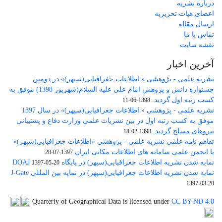
درباره نشریه
اعضای هیات تحریریه
ارسال مقاله
تماس با ما
نقشه سایت
آخرین اخبار
نشریه علمی - پژوهشی « اطلاعات جغرافیایی(سپهر)» در دومین
جشنواره دانش و پژوهش امام علی علیه السلام(شهریور 1398) موفق به
کسب رتبه اول گردید.
1398-06-11
نشریه علمی - پژوهشی « اطلاعات جغرافیایی(سپهر)» در سال 1397
موفق به کسب رتبه اول در بین نشریات علمی وزارت دفاع و پشتیبانی
نیروهای مسلح گردید.
1398-02-18
تفاهم نامه علمی نشریه علمی - پژوهشی «اطلاعات جغرافیایی(سپهر)»
با انجمن علمی سامانه های اطلاعات مکانی ایران
1397-07-28
نمایه شدن نشریه اطلاعات جغرافیایی(سپهر) در پایگاه DOAJ
1397-05-20
نمایه شدن نشریه اطلاعات جغرافیایی(سپهر) در نمایه بین المللی J-Gate
1397-03-20
Quarterly of Geographical Data is licensed under
CC BY-ND 4.0