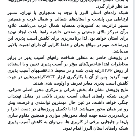
مد نظر قرار گیرد.
شبکه راه
های استان البرز با توجه به همجواری با تهران، مسیر
ارتباطی بین پایتخت و استان
های شمالی و شمال غرب و همچنین
مسیر ترانزیت به کشورهای همسایه شمال غرب می
باشند. علاوه
برآن تمرکز بالای جمعیتی و صنعتی حاشیه راه
ها باعث ایجاد تهدید
برای استان خواهد بود. لذا برنامه
ریزی برای کاهش آسیب پذیری این
زیرساخت مهم در مواقع بحران و حفظ کارایی آن دارای اهمیت بالایی
می
باشد.
در پژوهش حاضر به منظور شناخت راه
های آسیب پذیر در برابر
مخاطرات ابتدا شاخص

های مؤثر بر آسیب پذیری تعیین و با استفاده
از روش
IHWP
رتبه بندی شده و در محیط
GIS
نقشه
های آسیب پذیری
تهیه گردید. پس از آن با بکارگیری ابزار
SWOT
راهبردهایی در جهت
کاهش آسیب پذیری معابر تعریف و اولویت بندی شدند.
نتایج پژوهش نشان داد بخش شرقی و مرکزی محور اصلی شرقی-
غربی شبکه راه
های استان آسیب پذیری بالایی در مقابل تهدیدات
جنگی خواهد داشت، در عین حال مهمترین توانمندی و فرصت پیش
رو نیز همان محور می
باشد. لذا با تکمیل پروژه
های در دست اجرا و
برنامه
ریزی شده جهت ایجاد محورهای موازی و همچنین مقاوم سازی
پل
ها و جابجایی برخی از کاربری ها، می
توان به کاهش آسیب پذیری
شبکه راه
های استان البرز اقدام نمود.