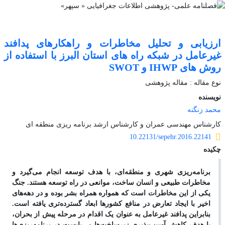
ارزیابی و تحلیل مخاطرات و راهکارهای پدافند
غیرعامل در شبکه راه های استان البرز با استفاده از
روش های IHWP و SWOT
نوع مقاله : مقاله پژوهشی
نویسنده
محمد زنگنه
کارشناس مهندسی عمران و کارشناس ارشد برنامه ریزی منطقه ای
10.22131/sepehr.2016.22141
چکیده
برنامه
ریزی شهری و منطقه
ای، با هدف توسعه انجام می
گیرد و
مخاطرات طبیعی و انسان ساخت، موانعی در راه توسعه هستند. جنگ
یکی از این مخاطرات است که همواره همراه بشر بوده و در دهه
های
اخیر با ایجاد تعارض در منافع کشورها ابعاد گسترده
تری یافته است.
بنابراین پدافند غیرعامل به عنوان یک اقدام در مرحله پیش از بحران،
با هدف کاهش آسیب
پذیری زیرساخت
ها می
بایست در برنامه
ریزی
ها