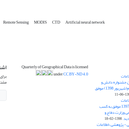
Remote Sensing
MODIS
CTD
Artificial neural network
اشت
Quarterly of Geographical Data is licensed
under
CC BY-ND 4.0
اعات
برای 
ن جشنواره دانش و
مشتر
پژوهش امام علی علیه السلام(شهریور 1398) موفق
1398-
اعات
جغرافیایی(سپهر)» در سال 1397 موفق به کسب
ی وزارت دفاع و
ید.
1398-02-18
ی - پژوهشی «اطلاعات