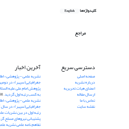
کلیدواژه‌ها
English
مراجع
دسترسی سریع
آخرین اخبار
صفحه اصلی
نشریه علمی - پژوهشی « اطل
درباره نشریه
جغرافیایی(سپهر)» در دومی
اعضای هیات تحریریه
ارسال مقاله
به کسب رتبه اول گردید.
06-11
تماس با ما
نشریه علمی - پژوهشی « اطل
نقشه سایت
رتبه اول در بین نشریات علم
پشتیبانی نیروهای مسلح گرد
تفاهم نامه علمی نشریه علم