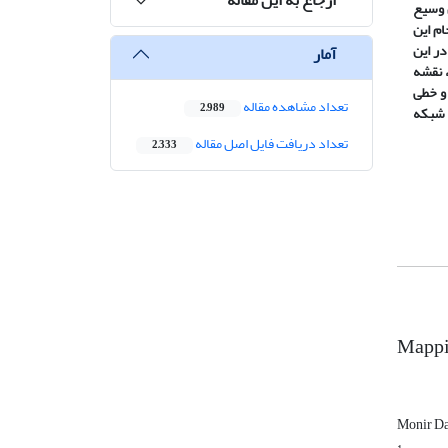
 وسیع
ام این
در این
آمار
 نقشه
و خطی
تعداد مشاهده مقاله
2,989
 شبکه
تعداد دریافت فایل اصل مقاله
2,333
Mappi
Monir Da