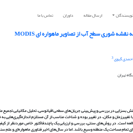
نویسندگان
ارسال مقاله
داوران
تماس با ما
نقشه شوری سطح آب از تصاویر ماهواره ای MODIS
3
حمدی گیوی
اه تهران
قش بسزایی در بررسی و پیش
بینی
جریان
های سطحی اقیانوسی،
تحلیل مکانیابی تجمیع م
ا تغییرزمان و مکان، در تغییر بوده و شناخت مناسب از آن مستلزم اندازه
گیری
هایی به 
العه است.
در روش
های سنتی، بررسی و ارزیابی یک یاچندفاکتور خاص موردنظر از کیف
ای تمام مساحت یک منطقه وسیع باشد. اما در سال
های اخیر فناوری ماهواره
ای و علم سن