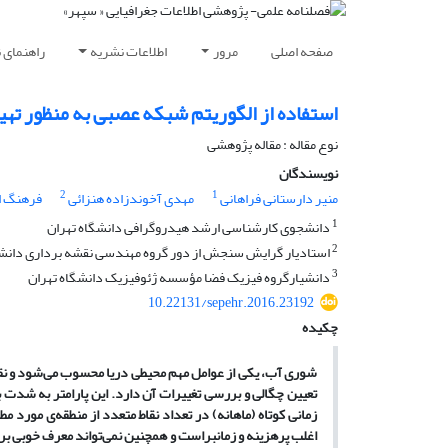
صفحه اصلی
مرور
اطلاعات نشریه
راهنمای 
استفاده از الگوریتم شبکه عصبی به منظور تهیه 
نوع مقاله : مقاله پژوهشی
نویسندگان
2
1
منیر دارستانی فراهانی
مهدی آخوندزاده هنزائی
فرهنگ ا
1
دانشجوی کارشناسی ارشد هیدروگرافی دانشگاه تهران
2
استادیار گرایش سنجش از دور گروه مهندسی نقشه برداری دانشگ
3
دانشیارگروه فیزیک فضا مؤسسه ژئوفیزیک دانشگاه تهران
10.22131/sepehr.2016.23192
چکیده
شوری آب، یکی از عوامل مهم محیطی دریا محسوب می
شود و ن
تعیین چگالی و بررسی تغییرات آن
دارد.
این پارامتر به شدت ب
زمانی کوتاه (ماهانه) در تعداد نقاط متعدد از منطقه
ی مورد مط
اغلب پرهزینه و زمانبراست و همچنین نمی
تواند معرف خوبی بر