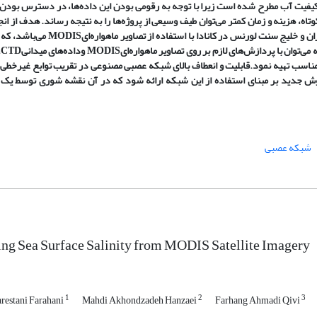
 کیفیت آب مطرح شده است زیرا با توجه به
رقومی بودن این داده
ها، در دسترس بودن
تاه، هزینه و زمان کمتر می
توان طیف وسیعی از پروژه
ها را به نتیجه رساند.
هدف از انج
و خلیج سنت لورنس در کانادا با استفاده از تصاویر ماهواره
ای
MODIS
می
باشد، که 
ه می
توان با پردازش
های لازم بر روی تصاویر ماهواره
ای
MODIS
وداده
های میدانی
CTD
،
ناسب تهیه نمود.
قابلیت و انعطاف بالای شبکه عصبی مصنوعی در تقریب توابع غیرخطی 
وش جدید بر مبنای استفاده از این شبکه ارائه شود که در آن نقشه شوری توسط یک
شبکه عصبی
ng Sea Surface Salinity from MODIS Satellite Imagery
1
2
3
restani Farahani
Mahdi Akhondzadeh Hanzaei
Farhang Ahmadi Qivi