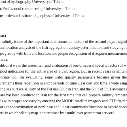
dent of hydrography, University of Tehran
t Professor of remote sesing, University of Tehran
e professor, Institute of geophysic, University of Tehran
ract
 salinity is one of the important environmental factors of the sea and plays a signif
nts, location analysis of the fish aggregation, density determination and studying i
es greatly with time and location, and proper recognition of it requires measurement
 area.
aditional ways, the assessment and evaluation of one or several specific factors of 
good indication for the entire area of a vast region. But in recent years, satelli
priate tool for evaluating some water quality parameters because, given the di
rements, their repetition in short periods of time, Less cost and time, a wide ran
ng sea surface salinity of the Persian Gulf in Iran and the Gulf of St. Lawrence 
are has been produced in Iran for the first time that can prepare salinity, temper
s with proper accuracy by entering the MODIS satellite imagery and CTD field data
rk in approximation of nonlinear and linear continuous functions in hybrid space,
rk in which salinity map is determined by a multilayer perceptron network.