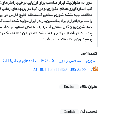
دور به عنوان یک ابزار مناسب برای ارزیابی برخی پارامترهای
آنها
،
اندازه
گیری منظم، تکراری بودن آنها در پریودهای زمانی کو
مطالعه، تهیه نقشه شوری سطحی آب منطقه خلیج فارس در ایران 
راستا نرم افزاری برای نخستین بار در ایران تولید شده است ک
دما، شوری و چگالی سطحی آب را با سه مدل متفاوت با دقت م
پیوسته در فضای ترکیبی باعث شد که در این مطالعه، یک ر
پرسپترون چندلایه تعیین می
شود.
کلیدواژه‌ها
شوری
سنجش از دور
MODIS
داده های میدانیCTD
20.1001.1.25883860.1395.25.99.1.7
عنوان مقاله
English
نویسندگان
English