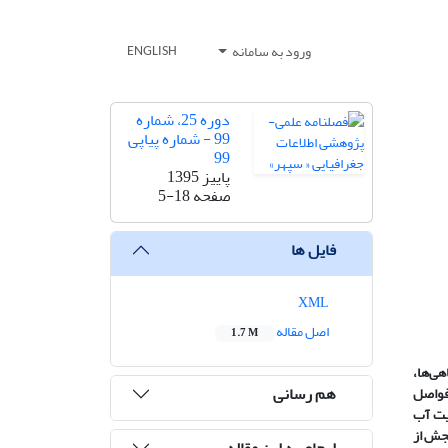
ورود به سامانه
ENGLISH
دوره 25، شماره
99 - شماره پیاپی
99
پاییز 1395
صفحه
5-18
فایل ها
XML
اصل مقاله
1.7 M
اهی
ها،
هم رسانی
فواصل
یت آب
جش از
ارجاع به این مقاله