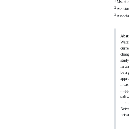
1
Msc stu
2
Assistan
3
Associat
Abst
Water
curre
chang
study
In tr
be a 
appro
measu
mappi
softw
model
Netwo
netwo