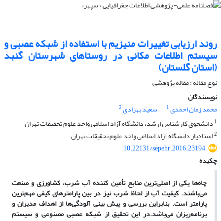
روند ارزیابی تغییرات منیزیم با استفاده از شبکه عصبی و
سیستم اطلاعات مکانی در روستاهای شهرستان گنبد
(استان گلستان)
نوع مقاله : مقاله پژوهشی
نویسندگان
2
1
محمد زمان احمدی
سعید بهزادی
1
دانشجوی کارشناس ارشد، دانشگاه آزاد اسلامی واحد علوم تحقیقات تهران
2
استادیار دانشگاه آزاد اسلامی واحد علوم تحقیقات تهران
10.22131/sepehr.2016.23194
چکیده
چاه
ها یکی از اصلی
ترین منابع تأمین کننده آب شرب، کشاورزی و صنعت
می
باشند. کیفیت آب از لحاظ شرب نیز در بین پارامترهای کیفی مهم
ترین
پارامتر است. بنابراین بررسی و پیش بینی آلودگی
ها از اهداف مدیران و
برنامه
ریزان می
باشد.در این تحقیق از شبکه عصبی مصنوعی و سیستم