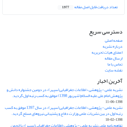
تعداد دریافت فایل اصل مقاله
1,977
دسترسی سریع
صفحه اصلی
درباره نشریه
اعضای هیات تحریریه
ارسال مقاله
تماس با ما
نقشه سایت
آخرین اخبار
نشریه علمی - پژوهشی « اطلاعات جغرافیایی(سپهر)» در دومین جشنواره دانش و
پژوهش امام علی علیه السلام(شهریور 1398) موفق به کسب رتبه اول گردید.
1398-06-11
نشریه علمی - پژوهشی « اطلاعات جغرافیایی(سپهر)» در سال 1397 موفق به کسب
رتبه اول در بین نشریات علمی وزارت دفاع و پشتیبانی نیروهای مسلح گردید.
1398-02-18
تفاهم نامه علمی نشریه علمی - پژوهشی «اطلاعات جغرافیایی(سپهر)» با انجمن