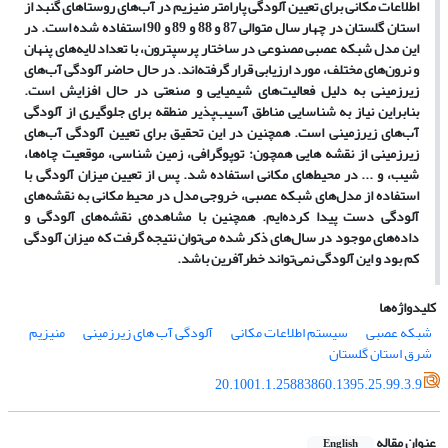
اطلاعات مکانی برای تعیین آلودگی پارامتر منیزیم در آب
های روستاهای گنبد از
استان گلستان در چهار سال متوالی 87 و 88 و 89 و 90 استفاده شده است. در
این مدل شبکه عصبی مصنوعی در ساختار پرسپترون، با تعداد لایه
های پنهان
و نرون
های مختلف، مورد ارزیابی قرار گرفته
اند. در حال حاضر آلودگی آب
های
زیرزمینی به دلیل فعالیت
های شیمیایی و صنعتی در حال افزایش است.
بنابراین نیاز به شناسایی مناطق آسیب
پذیر منطقه برای جلوگیری از آلودگی
آب
های زیرزمینی است. همچنین در این تحقیق برای تعیین آلودگی آب
های
زیرزمینی از نقشه هایی همچون: توپوگرافی، زمین شناسی، موقعیت چاه
ها،
شیب، و ... در محیط
های مکانی استفاده شد. پس از تعیین میزان آلودگی با
استفاده از مدل
های شبکه عصبی، خروجی مدل در محیط مکانی به نقشه
های
آلودگی دست پیدا کرده
ایم. همچنین با مشاهده
ی نقشه
های آلودگی و
داده
های موجود در سال
های ذکر شده می
توان نتیجه گرفت که میزان آلودگی
کم بود و این آلودگی نمی
تواند خطرآفرین باشد.
کلیدواژه‌ها
شبکه عصبی
سیستم اطلاعات مکانی
آلودگی آب های زیرزمینی
منیزیم
شرق استان گلستان
20.1001.1.25883860.1395.25.99.3.9
عنوان مقاله
English