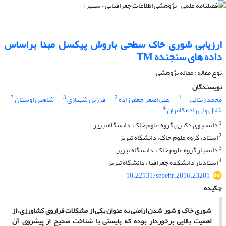
ارزیابی شوری خاک سطحی باروش پیکسل مبنا براساس
داده های سنجنده TM
نوع مقاله : مقاله پژوهشی
نویسندگان
3
3
2
1
محمد زینالی
علی اصغر جعفرزاده
فرزین شهبازی
شاهین اوستان
4
خلیل ولی زاده کامران
1
دانشجوی دکتری گروه علوم خاک، دانشگاه تبریز
2
استاد، گروه علوم خاک، دانشگاه تبریز
3
دانشیار گروه علوم خاک، دانشگاه تبریز
4
استادیار دانشکده جغرافیا ، دانشگاه تبریز
10.22131/sepehr.2016.23201
چکیده
شوری خاک و شور شدن اراضی به عنوان یکی از مشکلات فراروی کشاورزی، از
اهمیت بالایی برخوردار بوده که بایستی با شناخت صحیح از پیشروی آن