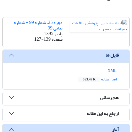
دوره 25، شماره 99 - شماره
پیاپی 99
پاییز 1395
صفحه
127-139
فایل ها
XML
اصل مقاله
863.47 K
هم رسانی
ارجاع به این مقاله
آمار