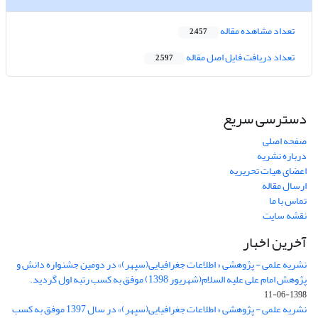
تعداد مشاهده مقاله
2,457
تعداد دریافت فایل اصل مقاله
2,597
دسترسی سریع
صفحه اصلی
درباره نشریه
اعضای هیات تحریریه
ارسال مقاله
تماس با ما
نقشه سایت
آخرین اخبار
نشریه علمی - پژوهشی « اطلاعات جغرافیایی(سپهر)» در دومین جشنواره دانش و
پژوهش امام علی علیه السلام(شهریور 1398) موفق به کسب رتبه اول گردید.
1398-06-11
نشریه علمی - پژوهشی « اطلاعات جغرافیایی(سپهر)» در سال 1397 موفق به کسب