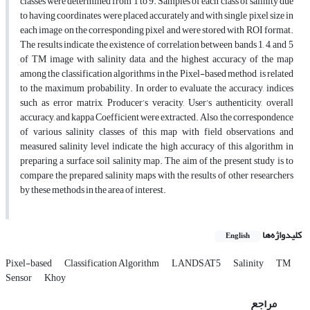
classes were determined from 1 to 9. Samples of each class of salinity due
to having coordinates were placed accurately and with single pixel size in
each image on the corresponding pixel and were stored with ROI format.
The results indicate the existence of correlation between bands 1, 4, and 5
of TM image with salinity data, and the highest accuracy of the map
among the classification algorithms in the Pixel-based method, is related
to the maximum probability. In order to evaluate the accuracy, indices
such as error matrix, Producer’s veracity, User’s authenticity, overall
accuracy, and kappa Coefficient were extracted. Also, the correspondence
of various salinity classes of this map with field observations and
measured salinity level indicate the high accuracy of this algorithm in
preparing a surface soil salinity map. The aim of the present study is to
compare the prepared salinity maps with the results of other researchers
by these methods in the area of interest.
کلیدواژه‌ها
English
Pixel-based
Classification Algorithm
LANDSAT5
Salinity
TM
Sensor
Khoy
مراجع