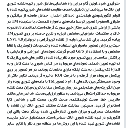
جلوگیری شود. اولین گام در این راه شناسایی مناطق شور و تهیه نقشه شوری
این خاک
ها می
باشد. این تحقیق با هدف مقایسه نقشه
های شوری تهیه شده با
انواع الگوریتم
های طبقه
بندی (حداکثر احتمال، حداقل فاصله از میانگین و
متوازی السطوح) تصویر توسط داده
های ماهواره لندست5 با سنجنده
TM
در
بخشی از اراضی شرق شهرستان خوی صورت گرفته است. لذا تعداد 269نمونه
خاک با مختصات جغرافیایی مشخص تجزیه و نتایج حاصله بر روی تصویر
TM
پیاده گردید. برای شناسایی اولیه از نقشه توپوگرافی و نرم
افزار
4.8 ENVI
جهت پردازش تصاویر ماهواره
ای استفاده شده و تصحیحات ژئومتریک با نقاط
مشخص و با استفاده از
GPS
انجام گرفت. نمونه
های آموزشی و آزمایشی با
پراکنش مناسب بر روی تصویر مورد نظر پیاده شده و کلاس
های شوری از یک تا
نه تهیه تعیین شدند. نمونه
های مربوط به هر کلاس شوری با دقت کامل و به
اندازۀ تک پیکسل، به علت اینکه دارای مختصات بودند، در هر تصویر بر روی
پیکسل مربوطه قرار گرفته و با فرمت
ROI
ذخیره گردیدند. نتایج حاکی از
وجود همبستگی بین باندهای 1، 4و 5 تصویر
TM
با داده
های شوری بوده و از
میان الگوریتم
های طبقه
بندی در روش پیکسل مبنا، بالاترین میزان دقت نقشه
مربوط به حداکثر احتمال می
باشد. به منظور ارزیابی صحت، شاخص
هایی مانند
ماتریس خطا، صحت تولیدکننده، صحت کاربر، صحت کلی و شاخص کاپا
استخراج گردید. همچنین مطابقت طبقات مختلف شوری خاک این نقشه با
مشاهدات صحرایی و میزان شوری اندازه
گیری شده بیانگر دقت بالای این
الگوریتم در تهیه نقشه شوری خاک سطحی است. هدف
تحقیق حاضر مقایسه
نقشه
های شوری تهیه شده با این روش
ها در منطقه مورد نظر با نتایج سایر