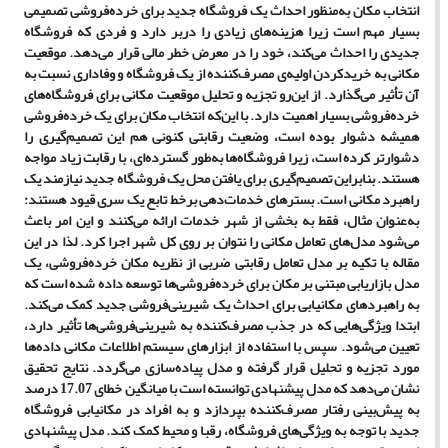
انتخاب
مکان
به
منظور
احداث
یک
فروشگاه
جدید
برای
خرده
فروشی
تصمیمی
بسیار
مهم
است
زیرا
هزینه
های
زیادی
را
دربر
دارد
و
فردی
که
فروشگاه
جدیدی
را
احداث
می
کند،
خود
را
در
معرض
خطر
مالی
قرار
می
دهد
.
موقعیت
مکانی
به
خریدکردن
اولیه
ی
مصرف
کننده
از
یک
فروشگاه
و
وفاداری
نسبت
به
آن
تأثیر
می
گذارد
.
از این
رو
تجزیه
و
تحلیل
موقعیت
مکانی
برای
فروشگاه
های
خرده
فروشی
بسیار
اهمیت
دارد
.
با
این
که
انتخاب
مکان
برای
یک
خرده
فروشی
همیشه
دشوار
بوده
است،
وضعیت
رقابتی
کنونی
هم
این
تصمیم
گیری
را
دشوارتر
کرده
است،
زیرا
فروشگاه
ها
به
طور
گسترده
ای،
با
رقابت
زیاد
مواجه
هستند
.
بنابراین
تصمیم
گیری
برای
یافتن
محل
یک
فروشگاه
جدید
نیازمند
یک
راهبرد
مکانی
است
. بسترهای خدمات
دهی برخط تابع یک سری قیود هستند:
به
عنوان مثال، فقط به بخشی از شهر خدمات ارائه می
کنند و این امر باعث
می
شود مدل
های تعامل مکانی را نتوان بر روی کل شهر اجرا کرد. لذا در این
مقاله با تکیه بر مدل تعامل رقابتی ضربی از نظریه مکان خرده
فروشی، یک
مدل بازاریابی مبتنی بر مکان برای خرده
فروشی
ها توسعه داده شده است که
به راهبردهای مکانیابی برای احداث یک شیرینی
فروشی جدید کمک می
کند.
ابتدا ویژگی
هایی که در جذب مصرف
کننده به شیرینی
فروشی
ها تأثیر دارد،
تعیین می
شود. سپس با استفاده از ابزارهای سیستم اطلاعات مکانی داده
ها
مورد تجزیه و تحلیل قرار گرفته و مدل پیاده
سازی می
گردد. نتایج تحقیق
نشان می
دهد که
مدل
پیشنهادی
توانسته
است
با
میانگین
خطای
17.07
درصد
به
پیش
بینی
رفتار
مصرف
کننده
بپردازد
و
به
افراد
در
مکانیابی
فروشگاه
جدید
با
توجه
به
ویژگی
های
فروشگاه،
رقبا
و
محیط
کمک
کند
.
مدل
پیشنهادی