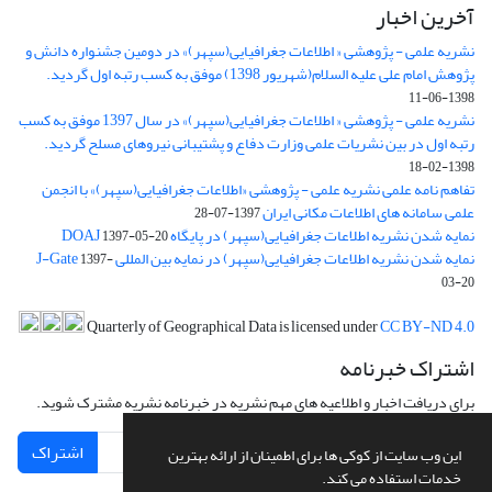
آخرین اخبار
نشریه علمی - پژوهشی « اطلاعات جغرافیایی(سپهر)» در دومین جشنواره دانش و
پژوهش امام علی علیه السلام(شهریور 1398) موفق به کسب رتبه اول گردید.
1398-06-11
نشریه علمی - پژوهشی « اطلاعات جغرافیایی(سپهر)» در سال 1397 موفق به کسب
رتبه اول در بین نشریات علمی وزارت دفاع و پشتیبانی نیروهای مسلح گردید.
1398-02-18
تفاهم نامه علمی نشریه علمی - پژوهشی «اطلاعات جغرافیایی(سپهر)» با انجمن
علمی سامانه های اطلاعات مکانی ایران
1397-07-28
نمایه شدن نشریه اطلاعات جغرافیایی(سپهر) در پایگاه DOAJ
1397-05-20
نمایه شدن نشریه اطلاعات جغرافیایی(سپهر) در نمایه بین المللی J-Gate
1397-
03-20
Quarterly of Geographical Data is licensed under
CC BY-ND 4.0
اشتراک خبرنامه
برای دریافت اخبار و اطلاعیه های مهم نشریه در خبرنامه نشریه مشترک شوید.
اشتراک
این وب سایت از کوکی ها برای اطمینان از ارائه بهترین
خدمات استفاده می کند.