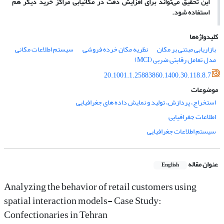
این
تحقیق
می
تواند
برای
افزایش
دقت
در
مکانیابی
مراکز
خرید
دیگر
هم
استفاده
شود
.
کلیدواژه‌ها
بازاریابی مبتنی بر مکان
نظریه مکان خرده فروشی
سیستم اطلاعات مکانی
مدل تعامل رقابتی ضربی (MCI)
20.1001.1.25883860.1400.30.118.8.7
موضوعات
استخراج، پردازش، تولید و نمایش داده های جغرافیایی
اطلاعات جغرافیایی
سیستم اطلاعات جغرافیایی
عنوان مقاله
English
Analyzing the behavior of retail customers using
spatial interaction models- Case Study:
Confectionaries in Tehran