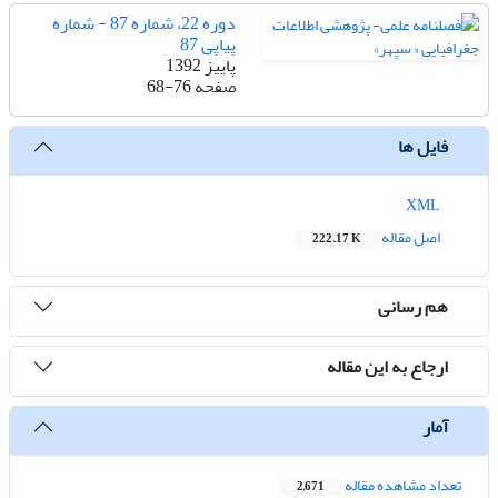
دوره 22، شماره 87 - شماره
پیاپی 87
پاییز 1392
صفحه
68-76
فایل ها
XML
اصل مقاله
222.17 K
هم رسانی
ارجاع به این مقاله
آمار
تعداد مشاهده مقاله
2,671