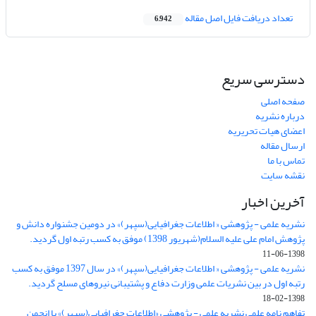
تعداد دریافت فایل اصل مقاله
6,942
دسترسی سریع
صفحه اصلی
درباره نشریه
اعضای هیات تحریریه
ارسال مقاله
تماس با ما
نقشه سایت
آخرین اخبار
نشریه علمی - پژوهشی « اطلاعات جغرافیایی(سپهر)» در دومین جشنواره دانش و
پژوهش امام علی علیه السلام(شهریور 1398) موفق به کسب رتبه اول گردید.
1398-06-11
نشریه علمی - پژوهشی « اطلاعات جغرافیایی(سپهر)» در سال 1397 موفق به کسب
رتبه اول در بین نشریات علمی وزارت دفاع و پشتیبانی نیروهای مسلح گردید.
1398-02-18
تفاهم نامه علمی نشریه علمی - پژوهشی «اطلاعات جغرافیایی(سپهر)» با انجمن