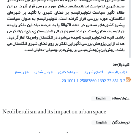
محیط شهری لازم است این اندیشه
ها بیشتر مورد بررسی قرار گیرد. در این
مقاله تأثیر سیاست نئولیبرالیسم بر فضای شهری با تأکید بر شهرهای
انگلستان، مورد بررسی قرار گرفته است. نئولیبرالیسم به عنوان سیاست
پیشرو کشورهای صنعتی در دهه 70و80 پا به عرصه نهاد.این تفکر زاییده
جهان سرمایه
داری است. در اینجا مفهوم جهانی شدن بستری برای این تفکر می
باشد. آنچه که نئولیبرالیسم نامیده می
شود در انگلستان و امریکا آغاز گردید.
هدف از این پژوهش بررسی تأثیر این تفکر بر روی فضای شهری انگلستان می
باشد. روش این پژوهش مبتنی بر روش
های توصیفی-تحلیلی است.
کلیدواژه‌ها
نئولیبرالیسم
فضای شهری
سرمایه داری
جهانی شدن
تاچریسم
20.1001.1.25883860.1392.22.851.3.2
عنوان مقاله
English
Neoliberalism and its impact on urban space
نویسندگان
English