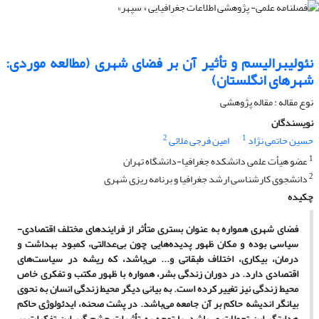
نئولیبرالیسم و تأثیر آن بر فضای شهری (مطالعه موردی:
شهرهای انگلستان)
نوع مقاله : مقاله پژوهشی
نویسندگان
2
1
حسین حاتمی نژاد
امین فرجی ملائی
1
عضو هیأت علمی دانشکده جغرافیا-دانشگاه تهران
2
دانشجوی کارشناسی ارشد جغرافیا و برنامه ریزی شهری
چکیده
فضای شهری همواره به عنوان بستری متأثر از فرایندهای مختلف اقتصادی-
سیاسی بوده و مکان ظهور پدیده
هایی چون بی
عدالتی، کمبود بهداشت و
درمان، بیکاری، اختلاف طبقاتی و... می
باشد، که ریشه در سیاست
های
اقتصادی دارد. در دوران زندگی بشر، همواره با ظهور مکتب و تفکری خاص
محیط زندگی نیز تغییر کرده است. به بیانی دیگر محیط زندگی انسان به نحوی
بیانگر اندیشه حاکم بر آن جامعه می
باشد. در پشت صحنه، ایدئولوژی حاکم
هدایتگر این تحولات می
باشد. با توجه به تأثیرات چشم گیر این تفکرات بر