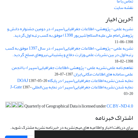
تماس با ما
نقشه سایت
آخرین اخبار
نشریه علمی - پژوهشی « اطلاعات جغرافیایی(سپهر)» در دومین جشنواره دانش و
پژوهش امام علی علیه السلام(شهریور 1398) موفق به کسب رتبه اول گردید.
1398-06-11
نشریه علمی - پژوهشی « اطلاعات جغرافیایی(سپهر)» در سال 1397 موفق به کسب
رتبه اول در بین نشریات علمی وزارت دفاع و پشتیبانی نیروهای مسلح گردید.
1398-02-18
تفاهم نامه علمی نشریه علمی - پژوهشی «اطلاعات جغرافیایی(سپهر)» با انجمن
علمی سامانه های اطلاعات مکانی ایران
1397-07-28
نمایه شدن نشریه اطلاعات جغرافیایی(سپهر) در پایگاه DOAJ
1397-05-20
نمایه شدن نشریه اطلاعات جغرافیایی(سپهر) در نمایه بین المللی J-Gate
1397-
03-20
Quarterly of Geographical Data is licensed under
CC BY-ND 4.0
اشتراک خبرنامه
برای دریافت اخبار و اطلاعیه های مهم نشریه در خبرنامه نشریه مشترک شوید.