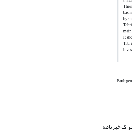
P.128
The s
basin
by su
Tabri
main 
It sh
Tabri
inves
Fault g
راک خبرنامه