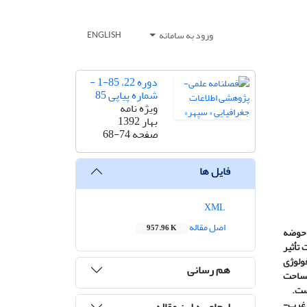
ورود به سامانه
ENGLISH
دوره 22، 85-1 -
شماره پیاپی 85
ویژه نامه
بهار 1392
صفحه
68-74
فایل ها
XML
اصل مقاله
957.96 K
 حوضه
تأثیر
فولوژی
هم رسانی
ساحت
ست.
 غرب-
ارجاع به این مقاله