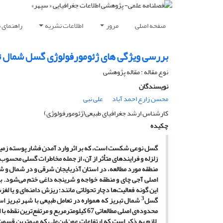
صفحه اصلی
مرور
اطلاعات نشریه
راهنمای 
بررسی ویژگی های ژئومورفولوژی گسل شمال تبر
نوع مقاله : مقاله پژوهشی
نویسندگان
محسن زارع احمد آباد
علی نبی
کارشناس ارشد جغرافیای طبیعی(ژئومورفولوژی)
چکیده
گسل نوعی شکست است، که بر اثر وارد آمدن فشار پوسته زمین 
زلزله و فرایندهای متأثر از آن، از جمله مخاطرات گسلی محسوب
منطقه مورد مطالعه، در استان آذربایجان شرقی و در شمال و
اصلی آجی چای و منطقه خواجه و شرینجه داغی ختم می
شود. به
این گونه فعالیت
ها دچار تحولاتی مانند؛ ریزش دامنه
ای و یا ل
3
گسل
شمال تبریز که همواره در تعامل طبیعی با شهر تبریز ا
محدوده
ی اصلی مطالعاتی 67 کیلومتر
مربع و مرتفع
ترین نقطه
با ارتفاع 
لازم به ذکر است که ارتفاعات عون
ابن
علی که مهمترین قسمت 