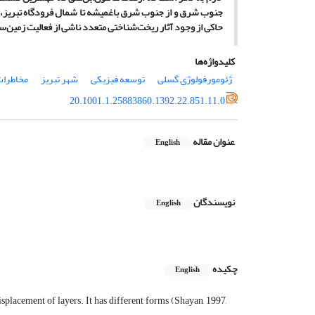
جنوب شرق و از جنوب شرق باغمیشه تا شمال فرودگاه تبریز، 
حاکی از وجود آثار ریخت
شناختی متعدد ناشی از فعالیت زمین
سا
کلیدواژه‌ها
ژئومورفولوژی گسلی
توسعه فیزیکی
شهر تبریز
مخاطرات
20.1001.1.25883860.1392.22.851.11.0
عنوان مقاله
English
نویسندگان
English
چکیده
English
isplacement of layers. It has different forms (Shayan, 1997,