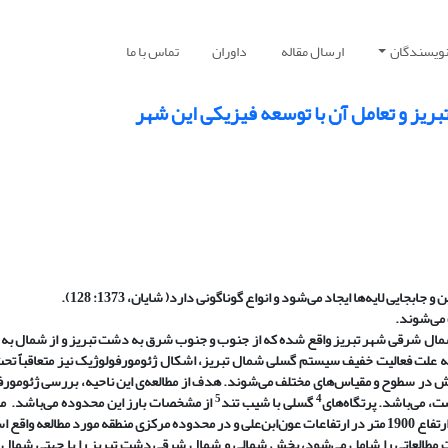
نویسندگان
ارسال مقاله
داوران
تماس با ما
یز و تعامل آن با توسعه فیزیکی این شهر
و جابجایی لایه
ها ایجاد می
شود و انواع گوناگونی دارد( شایان، 1373: 128).
 می
شوند.
 شمال شرقی شهر تبریز واقع شده که از جنوب و جنوب شرق به دشت تبریز و از شمال به
 علت فعالیت خفیف سیستم گسلی شمال تبریز، اشکال ژئومورفولوژیک نیز متعاقباً تحت 
غزش در سطوح و مقیاس
های مختلف می
شوند. هدف از مطالعه
ی این ناحیه، بررسی ژئومور
5
4
ست، می
باشد. پرتگاه
های
گسلی با شیب تند
از مشخصات بارز این محدوده می
باشد.
م
1900 متر در ارتفاعات عون
ابن
علی و در محدوده مرکزی منطقه مورد مطالعه واقع ا
مطالعاتی را شامل می
شود، بخش شمالی و شمال شرقی دشت تبریز را با جهتی شمال