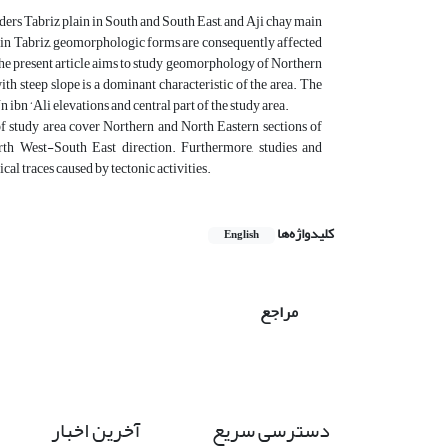
ders Tabriz plain in South and South East, and Aji chay main
em in Tabriz, geomorphologic forms are consequently affected
s. The present article aims to study geomorphology of Northern
with steep slope is a dominant characteristic of the area. The
n ibn ‘Ali elevations and central part of the study area.
of study area cover Northern and North Eastern sections of
th West-South East direction. Furthermore, studies and
ical traces caused by tectonic activities.
کلیدواژه‌ها
English
مراجع
دسترسی سریع
آخرین اخبار