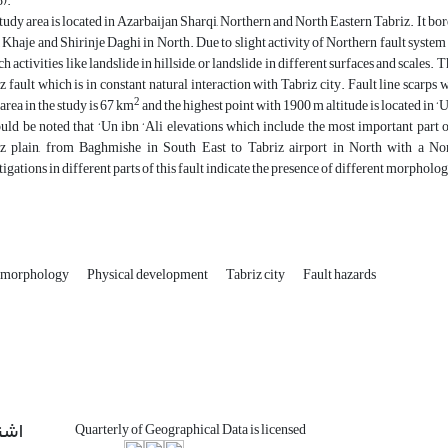
).
tudy area is located in Azarbaijan Sharqi, Northern and North Eastern Tabriz. It bor
, Khaje and Shirinje Daghi in North. Due to slight activity of Northern fault syst
ch activities like landslide in hillside, or landslide in different surfaces and scale
z fault which is in constant natural interaction with Tabriz city. Fault line scarps 
2
area in the study is 67 km
and the highest point with 1900 m altitude is located in ‘U
ould be noted that ‘Un ibn ‘Ali elevations which include the most important part 
z plain, from Baghmishe in South East to Tabriz airport in North with a Nor
tigations in different parts of this fault indicate the presence of different morpholog
eomorphology
Physical development
Tabriz city
Fault hazards
اشت
Quarterly of Geographical Data is licensed