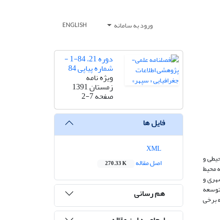
ورود به سامانه
ENGLISH
دوره 21، 84-1 -
شماره پیاپی 84
ویژه نامه
زمستان 1391
صفحه
2-7
فایل ها
XML
یطی و
اصل مقاله
270.33 K
به محیط
 شهری و
توسعه
هم رسانی
ه برخی
ارجاع به این مقاله