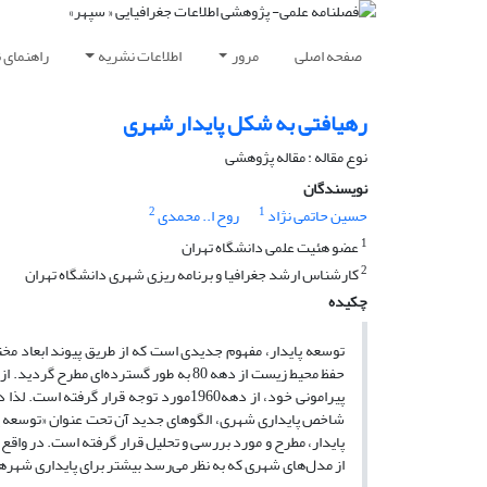
صفحه اصلی
مرور
اطلاعات نشریه
راهنمای 
رهیافتی به شکل پایدار شهری
نوع مقاله : مقاله پژوهشی
نویسندگان
2
1
حسین حاتمی نژاد
روح ا.. محمدی
1
عضو هئیت علمی دانشگاه تهران
2
کارشناس ارشد جغرافیا و برنامه ریزی شهری دانشگاه تهران
چکیده
توسعه پایدار، مفهوم جدیدی است که از طریق پیوند ابعاد م
حفظ محیط زیست از دهه 80 به طور گسترده
پیرامونی خود، از دهه1960مورد توجه قرا
شاخص پایداری شهری، الگوهای جدید آن تحت عنوان «توسعه پای
پایدار، مطرح و مورد بررسی و تحلیل قرار گرفته است. در واقع
از مدل‌های شهری که به نظر می‌رسد بیشتر برای پایداری شهره