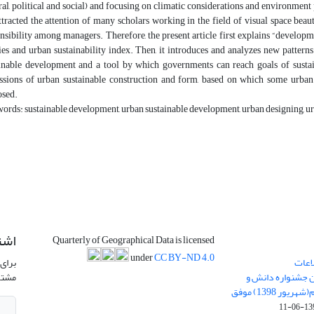
ral, political and social) and focusing on climatic considerations and environment
ttracted the attention of many scholars working in the field of visual space bea
nsibility among managers. Therefore, the present article first explains “developm
ies and urban sustainability index. Then, it introduces and analyzes new pattern
inable development and a tool by which governments can reach goals of sustaina
ssions of urban sustainable construction and form, based on which some urban m
osed.
ords: sustainable development, urban sustainable development, urban designing, u
اشت
Quarterly of Geographical Data is licensed
under
CC BY-ND 4.0
اعات
برای 
ن جشنواره دانش و
مشتر
پژوهش امام علی علیه السلام(شهریور 1398) موفق
1398-