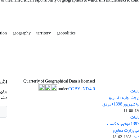
e of the main critical responsibility of geographers, to which this article seeks to c
ation
geography
territory
geopolitics
اشت
Quarterly of Geographical Data is licensed
under
CC BY-ND 4.0
اعات
برای 
ن جشنواره دانش و
مشتر
پژوهش امام علی علیه السلام(شهریور 1398) موفق
1398-
اعات
جغرافیایی(سپهر)» در سال 1397 موفق به کسب
ی وزارت دفاع و
ید.
1398-02-18