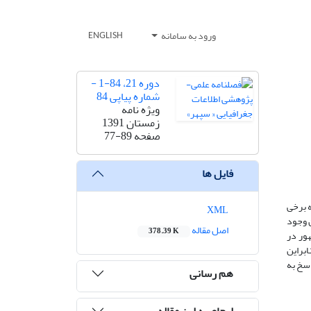
ورود به سامانه
ENGLISH
دوره 21، 84-1 -
شماره پیاپی 84
ویژه نامه
زمستان 1391
صفحه
77-89
فایل ها
ه برخی
XML
ن وجود
اصل مقاله
378.39 K
هور در
ابراین
اسخ به
هم رسانی
ارجاع به این مقاله