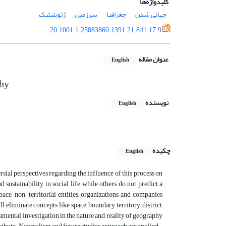
کلیدواژه‌ها
جهانی شدن
جغرافیا
سرزمین
ژئوپلیتیک
20.1001.1.25883860.1391.21.841.17.9
عنوان مقاله
English
phy
نویسنده
English
چکیده
English
ial perspectives regarding the influence of this process on
ustainability in social life, while others do not predict a
ce, non-territorial entities, organizations and companies
liminate concepts like space, boundary, territory, district,
amental investigation in the nature and reality of geography