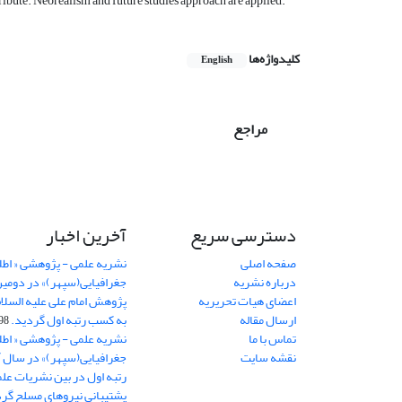
ontribute. Neorealism and future studies approach are applied.
کلیدواژه‌ها
English
مراجع
دسترسی سریع
آخرین اخبار
صفحه اصلی
نشریه علمی - پژوهشی « اطل
درباره نشریه
جغرافیایی(سپهر)» در دومی
اعضای هیات تحریریه
ارسال مقاله
به کسب رتبه اول گردید.
06-11
تماس با ما
نشریه علمی - پژوهشی « اطل
نقشه سایت
رتبه اول در بین نشریات علم
پشتیبانی نیروهای مسلح گرد