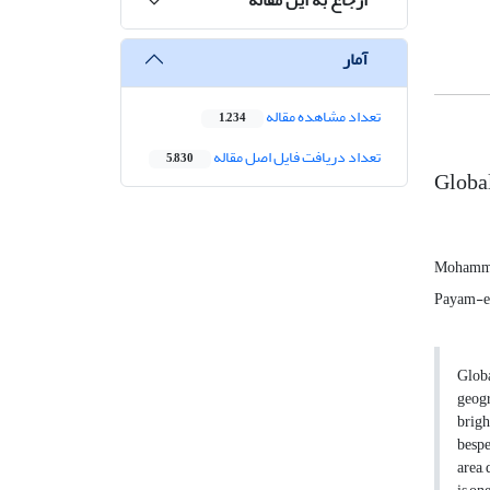
آمار
تعداد مشاهده مقاله
1,234
تعداد دریافت فایل اصل مقاله
5,830
Global
Mohamma
Payam-e 
Globa
geogr
brigh
bespe
area,