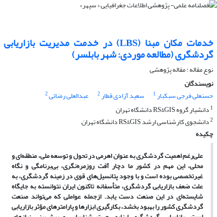
خدمات مکان مبنا (LBS) در خدمت مدیریت بازاریابی
گردشگری (مطالعه موردی: شهر بابلسر)
نوع مقاله : مقاله پژوهشی
نویسندگان
2
2
1
حسنعلی فرجی سبکبار
سعید آزادی قطار
عبدالعلی رضائی
1
دانشیار گروه RS&GIS دانشگاه تهران
2
دانشجوی کارشناسی ارشد RS&GIS دانشگاه تهران
چکیده
علی
رغم اهمیت گردشگری به عنوان اهرمی در تحول و توسعه ملی، منطقه
ای و
محلی، این مهم در کشور ما دچار آفت روزمره
نگری، بی
برنامگی و نگاه
غیرتخصصی بوده است و با وجود پتانسیل
های قوی در زمینه گردشگری، به
علت ضعف بازاریابی گردشگری، متأسفانه تاکنون ایران نتوانسته به جایگاه
شایسته
ای در این صنعت دست یابد. ازجمله عواملی که می
تواند صنعت
گردشگری کشور را بهبود بخشد، بکارگیری ابزارها و پارامترهای مؤثر بازاریابی
است. بازاریابی گردشگری ابزاری جهت شناسایی و پیش
بینی نیازهای