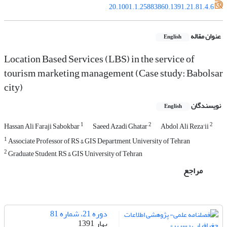
20.1001.1.25883860.1391.21.81.4.6
عنوان مقاله
English
Location Based Services (LBS) in the service of
tourism marketing management (Case study: Babolsar
city)
نویسندگان
English
1
2
2
Hassan Ali Faraji Sabokbar
Saeed Azadi Ghatar
Abdol Ali Reza'ii
1
Associate Professor of RS & GIS Department, University of Tehran
2
Graduate Student, RS & GIS University of Tehran
مراجع
دوره 21، شماره 81
بهار 1391