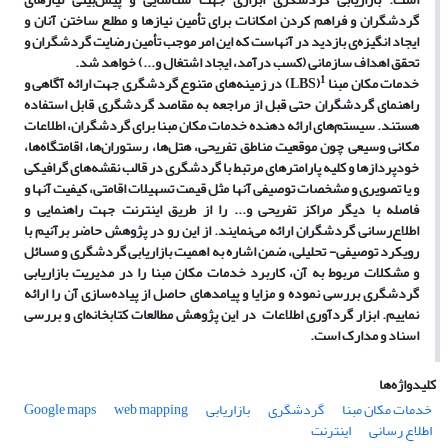
گردشگران و فراهم کردن امکانات برای تأمین نیازها و مطلع ساختن آنان و
ایجاد انگیزه
ی بازدید در آنهاست که این امر موجب تأمین رضایت گردشگران و
تحقق اهداف سازمانی (کسب درآمد، ایجاد اشتغال و...) خواهد شد.
1
خدمات مکان مبنا
(
LBS
) در زمینه
های متنوع گردشگری جهت ارائه آگاهی و
راهنمای گردشگران حتی قبل از مراجعه به مقاصد گردشگری قابل استفاده
هستند. سیستم
های ارائه دهنده خدمات مکان مبنا برای گردشگران، اطلاعات
مکانی وسیعی چون موقعیت مناطق تفریحی، هتل
ها، رستوران
ها، اقامتگاه
ها،
خودپردازها و کلیه پارامترهای مرتبط با گردشگری در قالب نقشه
های گرافیکی
و یا تصویری و مشخصات توصیفی آنها مثل قیمت تسهیلات اقامتی، کیفیت آنها و
فاصله با دیگر مراکز تفریحی و... را از طریق اینترنت جهت راهنمایی و
اطلاع
رسانی گردشگران ارائه می
نمایند. از این رو در پژوهش حاضر برآنیم با
رویکرد توصیفی- تحلیلی، ضمن اشاره به اهمیت بازاریابی گردشگری و مسائل
و مشکلات مربوط به آن، کاربرد خدمات مکان مبنا را در مدیریت بازاریابی
گردشگری بررسی نموده و مزایا و پیامدهای حاصل از پیاده
سازی آن را ارائه
نماییم. ابزار گردآوری اطلاعات در این پژوهش مطالعات کتابخانه
ای و بررسی
اسناد و مدارک است.
کلیدواژه‌ها
خدمات مکان مبنا
گردشگری
بازاریابی
web mapping
Google maps
اطلاع رسانی
اینترنت