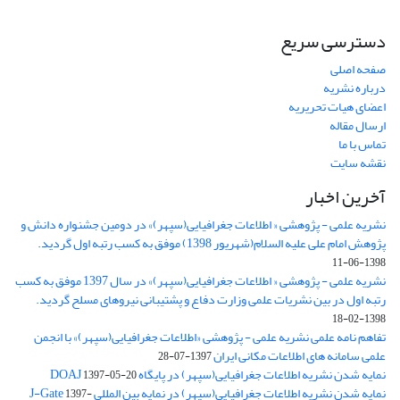
دسترسی سریع
صفحه اصلی
درباره نشریه
اعضای هیات تحریریه
ارسال مقاله
تماس با ما
نقشه سایت
آخرین اخبار
نشریه علمی - پژوهشی « اطلاعات جغرافیایی(سپهر)» در دومین جشنواره دانش و
پژوهش امام علی علیه السلام(شهریور 1398) موفق به کسب رتبه اول گردید.
1398-06-11
نشریه علمی - پژوهشی « اطلاعات جغرافیایی(سپهر)» در سال 1397 موفق به کسب
رتبه اول در بین نشریات علمی وزارت دفاع و پشتیبانی نیروهای مسلح گردید.
1398-02-18
تفاهم نامه علمی نشریه علمی - پژوهشی «اطلاعات جغرافیایی(سپهر)» با انجمن
علمی سامانه های اطلاعات مکانی ایران
1397-07-28
نمایه شدن نشریه اطلاعات جغرافیایی(سپهر) در پایگاه DOAJ
1397-05-20
نمایه شدن نشریه اطلاعات جغرافیایی(سپهر) در نمایه بین المللی J-Gate
1397-