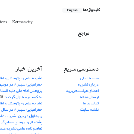
کلیدواژه‌ها
English
tions
Kerman city
مراجع
دسترسی سریع
آخرین اخبار
صفحه اصلی
نشریه علمی - پژوهشی « اطل
درباره نشریه
جغرافیایی(سپهر)» در دومی
اعضای هیات تحریریه
ارسال مقاله
به کسب رتبه اول گردید.
06-11
تماس با ما
نشریه علمی - پژوهشی « اطل
نقشه سایت
رتبه اول در بین نشریات علم
پشتیبانی نیروهای مسلح گرد
تفاهم نامه علمی نشریه علم