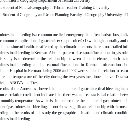
or of Natural Geography Department of Tehran University
e student of Natural Geography at Tehran Teacher Training University
e Student of Geography and Urban Planning, Faculty of Geography, University of 
ointestinal bleeding is a common medical emergency that often leads to hospitaliz
common complication of gastric ulcer (peptic ulcer) (1) with high mortality and cos
l dimensions of health are affected by the climatic elements, there is no detailed in
ointestinal bleeding in Kerman. Also, the pattern of seasonal fluctuations in gastroi
is study is to determine the relationship between climatic elements such as
ointestinal bleeding and its seasonal fluctuations in Kerman. Information abo
ipour Hospital in Kerman during 2006 and 2007 were studied in relation to seaso
ure and temperature of the city during the two years mentioned above. Data w
icient, ANOVA and T test.
esults of the Anova test showed that the number of gastrointestinal bleeding incr
on correlation coefficient indicated that there was a direct statistical relation b
monthly temperature As with rise in temperature, the number of gastrointestinal b
r of gastrointestinal bleeding did not show a significant relationship with the mean 
ding to the results of this study, the geographical situation and climatic conditi
ointestinal bleeding.