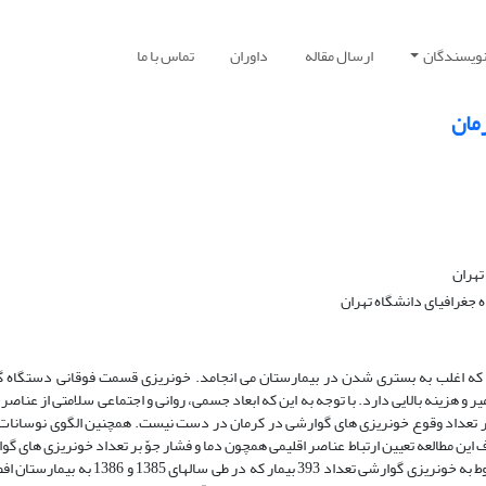
نویسندگان
ارسال مقاله
داوران
تماس با ما
رمان
تهران
 جغرافیاى دانشگاه تهران
ه اغلب به بسترى شدن در بیمارستان مى‏ انجامد. خونریزى قسمت فوقانى دستگاه 
ه (زخم پپتیک)(1) است که مرگ و میر و هزینه بالایى دارد. با توجه به این که ابعاد جسمى، روانى و اجتماعى سلامتى از عناص
اصر بر تعداد وقوع خونریزى‏ هاى گوارشى در کرمان در دست نیست. همچنین الگوى نوسانا
ین مطالعه تعیین ارتباط عناصر اقلیمى همچون دما و فشار جوّ بر تعداد خونریزى‏ هاى گو
تعیین نوسانات فصلى آن در شهر کرمان مى‏باشد. اطلاعات مربوط به خونریزى گوارشى تعداد 393 بیمار که در طى س