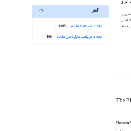
، براى
آمار
و در فصل زمستان کاهش داشت (012/0 = P) همچنین ضریب
فزایش
تعداد مشاهده مقاله
ا نشان نداد
1,095
تعداد دریافت فایل اصل مقاله
490
The Ef
Hossein
1