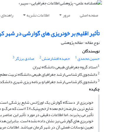
صفحه اصلی
مرور
اطلاعات نشریه
راهنمای 
تأثیر اقلیم بر خونریزى‏ هاى گوارشى در شهر ک
نوع مقاله : مقاله پژوهشی
نویسندگان
3
2
1
حسین محمدی
حمیده افشارمنش
صادق برزگر
1
استاد گروه جغرافیاى طبیعى دانشگاه تهران
2
دانشجوى کارشناسى ارشد جغرافیاى طبیعى دانشگاه تربیت معلم 
3
دانشجوى کارشناسى ارشد جغرافیا و برنامه ‏ریزى شهرى دانشکده
چکیده
خونریزى از دستگاه گوارش یک اورژانس شایع پزشکى است ک
شایع‏ ترین عارضه زخم معد
تأثیر مى‏ پذیرند، اما اطلاعات دقیقى در مورد تأثیر این عن
خونریزى‏ هاى گوارشى نیز نشان داده نشده است. بنابراین هدف ا