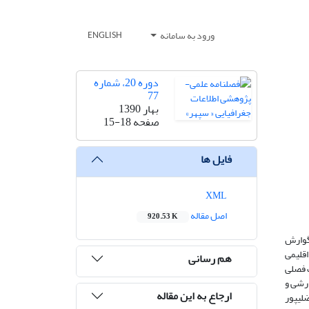
ورود به سامانه
ENGLISH
دوره 20، شماره
77
بهار 1390
صفحه
15-18
فایل ها
XML
اصل مقاله
920.53 K
گوارش
ر اقلیمى
هم رسانی
ت فصلى
ارشى و
ارجاع به این مقاله
ال‏هاى 1385 و 1386 به بیمارستان افضلى‏پور