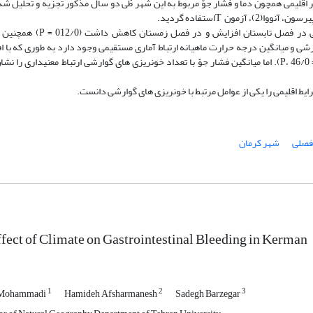
 اقلیمى همچون دما و فشار جوّ مربوط به این شهر طّى دو سال مذکور تجزیه و تحلیل شد
نتایج آزمون آنووا نشان داد که تعداد خونریزى‏ هاى گوارشى در فصل تابستان افزایش 
ى و میانگین درجه حرارت ماهیانه ارتباط آمارى مستقیمى وجود دارد به طورى که با ا
دما تعداد خونریزى گوارشى نیز افزایش مى‏یافت (023/0 = P، 46/0 = r). اما میانگین فشار جوّ با تعداد خونریزى‏ هاى گوارشى ارتباط معنى‏دارى ر
ایط اقلیمى را یکى از عوامل مرتبط با خونریزى‏ هاى گوارشى دانست.
فصلى
شهر کرمان
fect of Climate on Gastrointestinal Bleeding in Kerman
1
2
3
 Mohammadi
Hamideh Afsharmanesh
Sadegh Barzegar