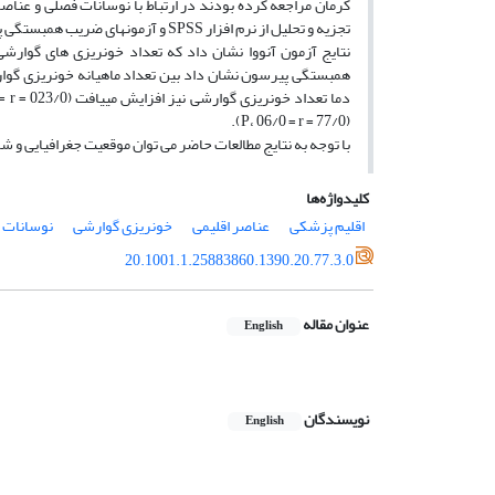
کرمان مراجعه کرده بودند در ارتباط با نوسانات فصلى و عناصر
تجزیه و تحلیل از نرم‏ افزار SPSS و آزمون‏هاى ضریب همبستگى پیرسون، آنووا(2)، آزمون Tاستفاده گردید.
همبستگى پیرسون نشان داد بین تعداد ماهیانه خونریزى گوارش
(77/0 = P، 06/0 = r).
با توجه به نتایج مطالعات حاضر مى‏ توان موقعیت جغرافیایى و شر
کلیدواژه‌ها
اقلیم پزشکى
عناصر اقلیمى
خونریزى گوارشى
نوسانات 
20.1001.1.25883860.1390.20.77.3.0
عنوان مقاله
English
نویسندگان
English