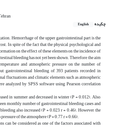
Tehran
چکیده
English
ation. Hemorrhage of the upper gastrointestinal part is the
t. In spite of the fact that the physical, psychological and
formation on the effect of these elements on the incidence of
ntestinal bleeding has not yet been shown. Therefore, the aim
 temperature and atmospheric pressure on the number of
ut gastrointestinal bleeding of 393 patients recorded in
nal fluctuations and climatic elements such as atmospheric
ere analyzed by SPSS software using Pearson correlation
eased in summer and decreased in winter (P = 0.012). Also,
etween monthly number of gastrointestinal bleeding cases and
leeding also increased (P = 0.023, r = 0.46). However, the
pressure of the atmosphere (P = 0.77, r = 0.66).
ons can be considered as one of the factors associated with