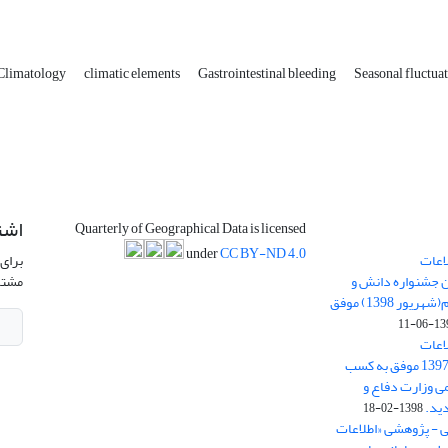
Climatology
climatic elements
Gastrointestinal bleeding
Seasonal fluctua
اشت
Quarterly of Geographical Data is licensed
under
CC BY-ND 4.0
اعات
برای 
ن جشنواره دانش و
مشتر
پژوهش امام علی علیه السلام(شهریور 1398) موفق
1398-
اعات
جغرافیایی(سپهر)» در سال 1397 موفق به کسب
ی وزارت دفاع و
ید.
1398-02-18
ی - پژوهشی «اطلاعات