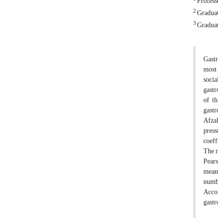
Profess
2
Graduat
3
Graduat
Gastr
most 
socia
gastr
of th
gastr
Afzal
press
coeff
The r
Pears
mean 
numbe
Accor
gastr