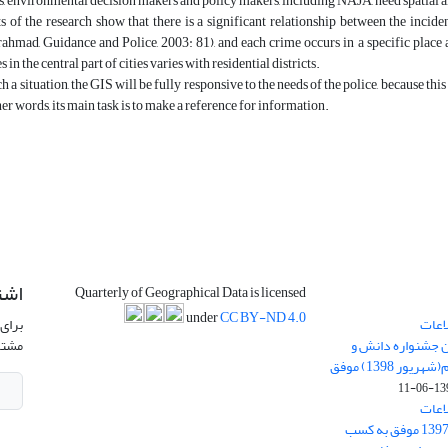
, environmental decision makers and policy makers, including NAJA, need spatial
ts of the research show that there is a significant relationship between the incid
ahmad, Guidance and Police, 2003: 81), and each crime occurs in a specific place 
 in the central part of cities varies with residential districts.
ch a situation, the GIS will be fully responsive to the needs of the police, because th
her words, its main task is to make a reference for information.
اشت
Quarterly of Geographical Data is licensed
under
CC BY-ND 4.0
اعات
برای 
ن جشنواره دانش و
مشتر
پژوهش امام علی علیه السلام(شهریور 1398) موفق
1398-
اعات
جغرافیایی(سپهر)» در سال 1397 موفق به کسب