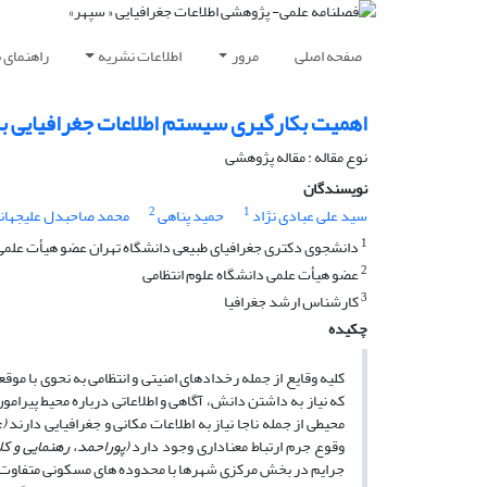
صفحه اصلی
مرور
اطلاعات نشریه
راهنمای 
اهمیت بکارگیرى سیستم اطلاعات جغرافیایى ب
نوع مقاله : مقاله پژوهشی
نویسندگان
2
1
سید علی عبادی نژاد
حمید پناهی
محمد صاحبدل علیجهان
1
دانشجوى دکترى جغرافیاى طبیعى دانشگاه تهران عضو هیأت علمى 
2
عضو هیأت علمى دانشگاه علوم انتظامى
3
کارشناس ارشد جغرافیا
چکیده
کلیه وقایع از جمله رخدادهاى امنیتى و انتظامى به نحوى با موق
که نیاز به داشتن دانش، آگاهى و اطلاعاتى درباره محیط پیرام
محیطى از جمله ناجا نیاز به اطلاعات مکانى و جغرافیایى دارند
(عب
وقوع جرم ارتباط معنادارى وجود دارد
(پوراحمد، رهنمایى و کلانترى، 
جرایم در بخش مرکزى شهرها با محدوده ‏هاى مسکونى متفاوت