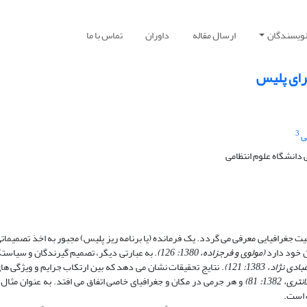
نویسندگان
ارسال مقاله
داوران
تماس با ما
راى پلیس
3
ی
دانشگاه علوم انتظامى
عیت جغرافیایى معرفى مى‏ گردد. یک فرمانده (یا برنامه‏ ریز پلیس) مجبور به اخذ تصمیما
ون خود دارد
(مولوى و فرج‏زاده، 1380: 126)
. به عبارتى دیگر، تصمیم ‏گیرندگان و سیاست
ادى‏ نژاد، 1383: 121)
. نتایج تحقیقات نشان مى‏ دهد که بین ارتکاب جرایم و ویژگى‏ ه
1382: 81)
و هر جرمى در مکان و جغرافیاى خاصى اتفاق مى‏ افتد. به عنوان مثال:
 است.