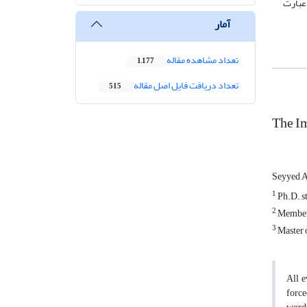
 عبارت
آمار
تعداد مشاهده مقاله
1,177
تعداد دریافت فایل اصل مقاله
515
The Im
Seyyed A
1
Ph.D. st
2
Member 
3
Master 
All e
force