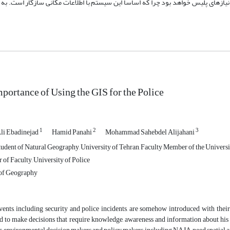
یازهاى پلیس خواهد بود چرا که اساساً این سیستم با اطلاعات مکانى سازگار است. به
portance of Using the GIS for the Police
1
2
3
li Ebadinejad
Hamid Panahi
Mohammad Sahebdel Alijahani
udent of Natural Geography, University of Tehran, Faculty Member of the Universi
of Faculty, University of Police
of Geography
vents, including security and police incidents, are somehow introduced with the
d to make decisions that require knowledge, awareness and information about his