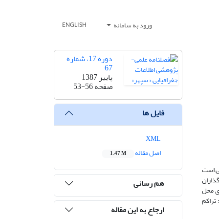
ورود به سامانه
ENGLISH
دوره 17، شماره
67
پاییز 1387
صفحه
53-56
فایل ها
XML
اصل مقاله
1.47 M
تى است
گذاران
هم رسانی
اى محل
 تراکم
ارجاع به این مقاله