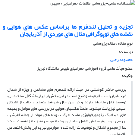
تجزیه و تحلیل لندفرم ‏ها براساس عکس هاى هوایى و
نقشه ‏هاى توپوگرافى مثال هاى موردى از آذربایجان
نوع مقاله : مقاله پژوهشی
نویسنده
معصومه رجبی
عضو هیأت علمى گروه آموزشى جغرافیاى طبیعى دانشگاه تبریز
چکیده
بررسى حاضر کوششى در جهت ارائه لندفرم هاى مشخص و ویژه از شمال
غرب ایران است. لازم به توضیح است در این بخش از ایران، اشکال ساختمانى،
توسعه قابل ملاحظه دارند و در عین حال شواهد متعدد و جالب از اشکال
اقلیمى نیز یافت مى‏شود. ضمناً عکسهاى هوایى در بررسی هاى عوامل و پدیده‏
هاى دینامیک ژئومورفولوژى مانند حرکت توده‏ هاى مواد از جمله لغزشها،
بررسى عوامل فرسایش شامل ساحلى، رودخانه و غیره نیز حائز اهمیت است؛
لذا از مجموع اشکال و توضیحات ارائه شده، مواردى نیز به این بخش اختصاص
یافته است.