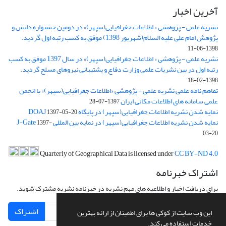
آخرین اخبار
نشریه علمی - پژوهشی « اطلاعات جغرافیایی(سپهر)» در دومین جشنواره دانش و
پژوهش امام علی علیه السلام(شهریور 1398) موفق به کسب رتبه اول گردید.
1398-06-11
نشریه علمی - پژوهشی « اطلاعات جغرافیایی(سپهر)» در سال 1397 موفق به کسب
رتبه اول در بین نشریات علمی وزارت دفاع و پشتیبانی نیروهای مسلح گردید.
1398-02-18
تفاهم نامه علمی نشریه علمی - پژوهشی «اطلاعات جغرافیایی(سپهر)» با انجمن
علمی سامانه های اطلاعات مکانی ایران
1397-07-28
نمایه شدن نشریه اطلاعات جغرافیایی(سپهر) در پایگاه DOAJ
1397-05-20
نمایه شدن نشریه اطلاعات جغرافیایی(سپهر) در نمایه بین المللی J-Gate
1397-
03-20
Quarterly of Geographical Data is licensed under
CC BY-ND 4.0
اشتراک خبرنامه
برای دریافت اخبار و اطلاعیه های مهم نشریه در خبرنامه نشریه مشترک شوید.
اشتراک
این وب سایت از کوکی ها برای اطمینان از ارائه بهترین
خدمات استفاده می کند.