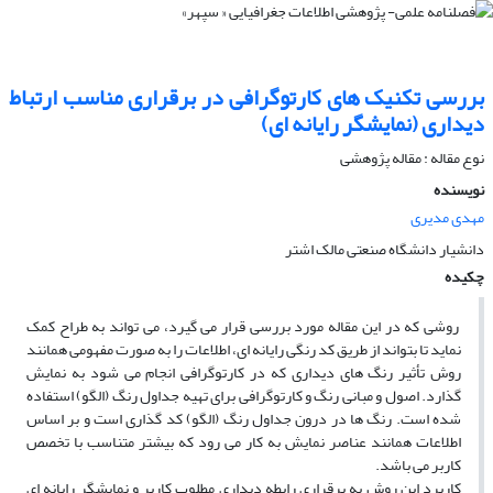
بررسى تکنیک ‏هاى کارتوگرافى در برقرارى مناسب ارتباط
دیدارى (نمایشگر رایانه ‏اى)
نوع مقاله : مقاله پژوهشی
نویسنده
مهدی مدیری
دانشیار دانشگاه صنعتی مالک اشتر
چکیده
روشى که در این مقاله مورد بررسى قرار مى‏ گیرد، مى‏ تواند به طراح کمک
نماید تا بتواند از طریق کد رنگى رایانه ‏اى، اطلاعات را به صورت مفهومى همانند
روش تأثیر رنگ هاى دیدارى که در کارتوگرافى انجام مى ‏شود به نمایش
گذارد. اصول و مبانى رنگ و کارتوگرافى براى تهیه جداول رنگ (الگو) استفاده
شده است. رنگ ها در درون جداول رنگ (الگو) کد گذارى است و بر اساس
اطلاعات همانند عناصر نمایش به کار مى‏ رود که بیشتر متناسب با تخصص
کاربر مى‏ باشد.
کاربرد این روش به برقرارى رابطه دیدارى مطلوب کاربر و نمایشگر رایانه‏ اى