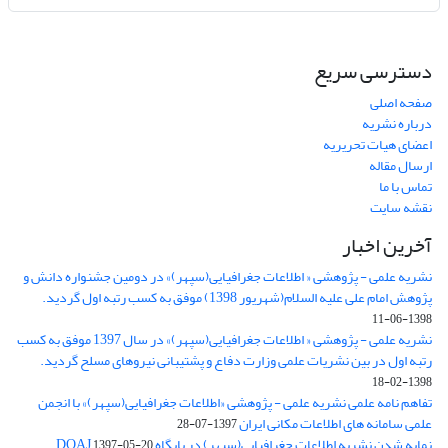
دسترسی سریع
صفحه اصلی
درباره نشریه
اعضای هیات تحریریه
ارسال مقاله
تماس با ما
نقشه سایت
آخرین اخبار
نشریه علمی - پژوهشی « اطلاعات جغرافیایی(سپهر)» در دومین جشنواره دانش و
پژوهش امام علی علیه السلام(شهریور 1398) موفق به کسب رتبه اول گردید.
1398-06-11
نشریه علمی - پژوهشی « اطلاعات جغرافیایی(سپهر)» در سال 1397 موفق به کسب
رتبه اول در بین نشریات علمی وزارت دفاع و پشتیبانی نیروهای مسلح گردید.
1398-02-18
تفاهم نامه علمی نشریه علمی - پژوهشی «اطلاعات جغرافیایی(سپهر)» با انجمن
علمی سامانه های اطلاعات مکانی ایران
1397-07-28
نمایه شدن نشریه اطلاعات جغرافیایی(سپهر) در پایگاه DOAJ
1397-05-20