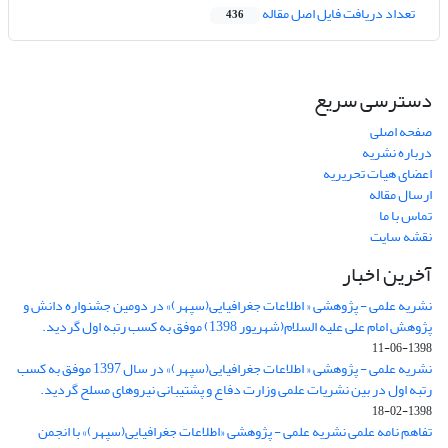
تعداد دریافت فایل اصل مقاله
436
دسترسی سریع
صفحه اصلی
درباره نشریه
اعضای هیات تحریریه
ارسال مقاله
تماس با ما
نقشه سایت
آخرین اخبار
نشریه علمی - پژوهشی « اطلاعات جغرافیایی(سپهر)» در دومین جشنواره دانش و
پژوهش امام علی علیه السلام(شهریور 1398) موفق به کسب رتبه اول گردید.
1398-06-11
نشریه علمی - پژوهشی « اطلاعات جغرافیایی(سپهر)» در سال 1397 موفق به کسب
رتبه اول در بین نشریات علمی وزارت دفاع و پشتیبانی نیروهای مسلح گردید.
1398-02-18
تفاهم نامه علمی نشریه علمی - پژوهشی «اطلاعات جغرافیایی(سپهر)» با انجمن