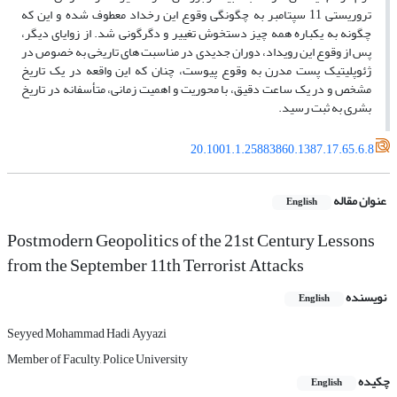
تروریستى 11 سپتامبر به چگونگى وقوع این رخداد معطوف شده و این که
چگونه به یکباره همه چیز دستخوش تغییر و دگرگونى شد. از زوایاى دیگر،
پس از وقوع این رویداد، دوران جدیدى در مناسبت‏ هاى تاریخى به خصوص در
ژئوپلیتیک پست مدرن به وقوع پیوست، چنان که این واقعه در یک تاریخ
مشخص و در یک ساعت دقیق، با محوریت و اهمیت زمانى، متأسفانه در تاریخ
بشرى به ثبت رسید.
20.1001.1.25883860.1387.17.65.6.8
عنوان مقاله
English
Postmodern Geopolitics of the 21st Century Lessons
from the September 11th Terrorist Attacks
نویسنده
English
Seyyed Mohammad Hadi Ayyazi
Member of Faculty, Police University
چکیده
English