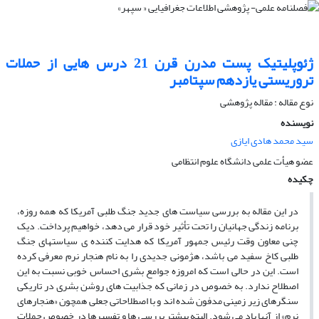
ژئوپلیتیک پست مدرن قرن 21 درس ‏هایى از حملات
تروریستى یازدهم سپتامبر
نوع مقاله : مقاله پژوهشی
نویسنده
سید محمد هادی ایازی
عضو هیأت علمى دانشگاه علوم انتظامى
چکیده
در این مقاله به بررسى سیاست‏ هاى جدید جنگ ‏طلبى آمریکا که همه روزه،
برنامه زندگى جهانیان را تحت تأثیر خود قرار مى ‏دهد، خواهیم پرداخت. دیک
چنى معاون وقت رئیس جمهور آمریکا که هدایت کننده ‏ى سیاست‏هاى جنگ‏
طلبى کاخ سفید مى‏ باشد، هژمونى جدیدى را به نام هنجار نرم معرفى کرده
است. این در حالى است که امروزه جوامع بشرى احساس خوبى نسبت به این
اصطلاح ندارد. به خصوص در زمانى که جذابیت‏ هاى روشن بشرى در تاریکى
سنگرهاى زیر زمینى مدفون شده‏ اند و با اصطلاحاتى جعلى همچون «هنجارهاى
نرم» از آنها یاد مى‏ شود. البته بیشتر بررسى‏ ها و تفسیرها در خصوص حملات