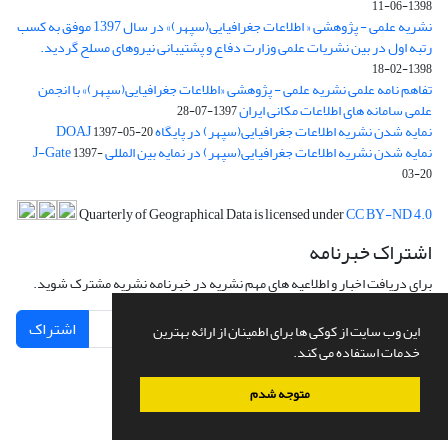
1398-06-11
نشریه علمی - پژوهشی « اطلاعات جغرافیایی(سپهر)» در سال 1397 موفق به کسب
رتبه اول در بین نشریات علمی وزارت دفاع و پشتیبانی نیروهای مسلح گردید.
1398-02-18
تفاهم نامه علمی نشریه علمی - پژوهشی «اطلاعات جغرافیایی(سپهر)» با انجمن
علمی سامانه های اطلاعات مکانی ایران
1397-07-28
نمایه شدن نشریه اطلاعات جغرافیایی(سپهر) در پایگاه DOAJ
1397-05-20
نمایه شدن نشریه اطلاعات جغرافیایی(سپهر) در نمایه بین المللی J-Gate
1397-
03-20
Quarterly of Geographical Data is licensed under
CC BY-ND 4.0
اشتراک خبرنامه
برای دریافت اخبار و اطلاعیه های مهم نشریه در خبرنامه نشریه مشترک شوید.
اشتراک
این وب سایت از کوکی ها برای اطمینان از ارائه بهترین
خدمات استفاده می کند.
متوجه شدم
سامانه مدیریت نشریات علمی.
طراحی و پیاده سازی از
سیناوب