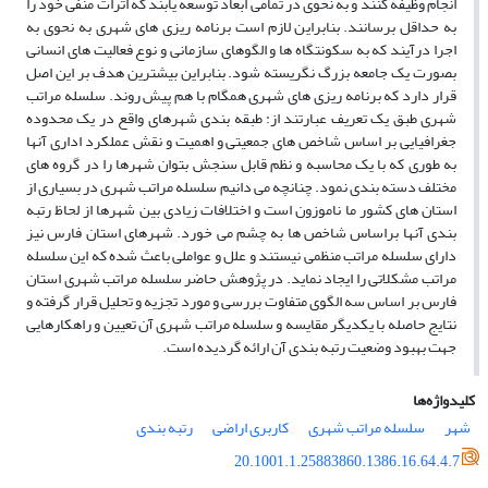
انجام وظیفه کنند و به نحوى در تمامى ابعاد توسعه یابند که اثرات منفى خود را
به حداقل برسانند. بنابراین لازم است برنامه ریزى‏ هاى شهرى به نحوى به
اجرا درآیند که به سکونتگاه ها و الگوهاى سازمانى و نوع فعالیت‏ هاى انسانى
بصورت یک جامعه بزرگ نگریسته شود. بنابراین بیشترین هدف بر این اصل
قرار دارد که برنامه ریزى‏ هاى شهرى همگام با هم پیش روند. سلسله مراتب
شهرى طبق یک تعریف عبارتند از: طبقه بندى شهرهاى واقع در یک محدوده
جغرافیایى بر اساس شاخص ‏هاى جمعیتى و اهمیت و نقش عملکرد ادارى آن‏ها
به طورى که با یک محاسبه و نظم قابل سنجش بتوان شهرها را در گروه‏ هاى
مختلف دسته بندى نمود. چنانچه مى‏ دانیم سلسله مراتب شهرى در بسیارى از
استان‏ هاى کشور ما ناموزون است و اختلافات زیادى بین شهرها از لحاظ رتبه
بندى آن‏ها براساس شاخص ‏ها به چشم مى‏ خورد. شهرهاى استان فارس نیز
داراى سلسله مراتب منظمى نیستند و علل و عواملى باعث شده که این سلسله
مراتب مشکلاتى را ایجاد نماید. در پژوهش حاضر سلسله مراتب شهرى استان
فارس بر اساس سه الگوى متفاوت بررسى و مورد تجزیه و تحلیل قرار گرفته و
نتایج حاصله با یکدیگر مقایسه و سلسله مراتب شهرى آن تعیین و راهکارهایى
جهت بهبود وضعیت رتبه بندى آن ارائه گردیده است.
کلیدواژه‌ها
شهر
سلسله مراتب شهرى
کاربرى اراضى
رتبه بندى
20.1001.1.25883860.1386.16.64.4.7