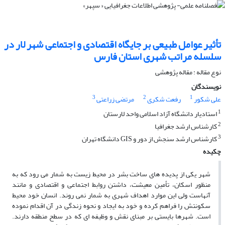
تأثیر عوامل طبیعى بر جایگاه اقتصادى و اجتماعى شهر لار در
سلسله مراتب شهرى استان فارس
نوع مقاله : مقاله پژوهشی
نویسندگان
3
2
1
علی شکور
رفعت شکری
مرتضی زراعتی
1
استادیار دانشگاه آزاد اسلامى واحد لارستان
2
کارشناس ارشد جغرافیا
3
کارشناس ارشد سنجش از دور و GIS دانشگاه تهران
چکیده
شهر یکى از پدیده ‏هاى ساخت بشر در محیط زیست به شمار مى‏ رود که به
منظور اسکان، تأمین معیشت، داشتن روابط اجتماعى و اقتصادى و مانند
آنهاست ولى این موارد اهداف شهرى به شمار نمى‏ روند. انسان خود محیط
سکونتش را فراهم کرده و خود به ایجاد و نحوه زندگى در آن اقدام نموده
است. شهرها بایستى بر مبناى نقش و وظیفه ‏اى که در سطح منطقه دارند.