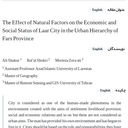
عنوان مقاله
English
The Effect of Natural Factors on the Economic and
Social Status of Laar City in the Urban Hierarchy of
Fars Province
نویسندگان
English
1
2
3
Ali Shakur
Raf'at Shokri
Morteza Zera'ati
1
Assistant Professor, Azad Islamic University of Larestan
2
Master of Geography
3
Master of Remote Sensing and GIS, University of Tehran
چکیده
English
City is considered as one of the human-made phenomena in the
environment, created with the aims of settlement, livelihood provision,
social and economic relations and so on, but these are not considered as
urban aims. The man has provided his own environment and has begun to
live in it. Cities should be based on the role and responsibilities they have