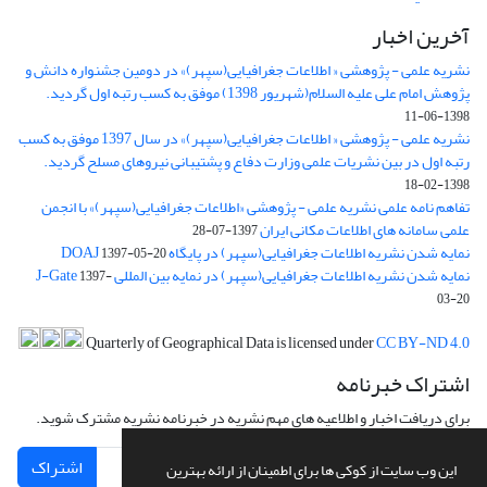
آخرین اخبار
نشریه علمی - پژوهشی « اطلاعات جغرافیایی(سپهر)» در دومین جشنواره دانش و
پژوهش امام علی علیه السلام(شهریور 1398) موفق به کسب رتبه اول گردید.
1398-06-11
نشریه علمی - پژوهشی « اطلاعات جغرافیایی(سپهر)» در سال 1397 موفق به کسب
رتبه اول در بین نشریات علمی وزارت دفاع و پشتیبانی نیروهای مسلح گردید.
1398-02-18
تفاهم نامه علمی نشریه علمی - پژوهشی «اطلاعات جغرافیایی(سپهر)» با انجمن
علمی سامانه های اطلاعات مکانی ایران
1397-07-28
نمایه شدن نشریه اطلاعات جغرافیایی(سپهر) در پایگاه DOAJ
1397-05-20
نمایه شدن نشریه اطلاعات جغرافیایی(سپهر) در نمایه بین المللی J-Gate
1397-
03-20
Quarterly of Geographical Data is licensed under
CC BY-ND 4.0
اشتراک خبرنامه
برای دریافت اخبار و اطلاعیه های مهم نشریه در خبرنامه نشریه مشترک شوید.
اشتراک
این وب سایت از کوکی ها برای اطمینان از ارائه بهترین