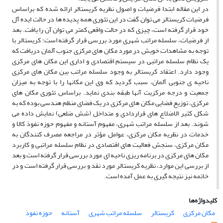
در این مقاله ابتدا فرضیات و اصول نظریه کریستالر ارائه شده که براساس
فرضیات کریستالر مى ‏توان گفت در این تئورى همه پدیده‏ ها در حالت ایده ‏آل
خود قرار گرفته است، چیزى که در حالت واقعى کمتر مى‏ توان آن را یافت. بعد
از فرضیات، سلسله مراتب شهرى مورد بررسى قرار گرفته است؛ کریستالر با
توجه به مشاهدات خویش در مورد مکان‏ هاى مرکزى جنوب آلمان دریافت که
یک نظام سلسله مراتبى در سیستم اقتصادى و ادارى این مکان‏ هاى مرکزى
وجود دارد. اعتقاد کریستالر به وجود سلسله مراتب بین مکان‏ هاى مرکزى
ناحیه‏ ى جنوبى آلمان، سبب گردید که وى این مکان‏ها را با توجه به میزان
جمعیت و درجه مرکزیت آنها طبقه ‏بندى نماید. براساس تئورى مکان‏ هاى
مرکزى، توزیع فضایى مکان‏ هاى مرکزى در یک فضاى منظم هندسى بوده که به
شکل کثیر الاضلاع‏ هاى قراردادى و متداخل (شش ضلعى) نمایش داده مى‏
شوند. بعد از سلسله مراتب شهرى، مفهوم آستانه و مفهوم حوزه نفوذ کالا و
خدمات در نظریه مکان مرکزى، عوامل مؤثر در مراجعه مصرف کنندگان به
مکان مرکزى، سنجش فعالیت هاى اقتصادى در نظام سلسله مراتبى و کاربرد
مکان‏ هاى مرکزى در برنامه ‏ریزى ناحیه‏ اى مورد بررسى قرار گرفته است و بعد
از بررسى این موارد، نظریه کریستالر مورد نقد و بررسى قرار گرفته است و در
خاتمه نیز نتیجه‏ گیرى به عمل آمده است.
کلیدواژه‌ها
مکان مرکزى
کریستالر
سلسله مراتب شهرى
آستانه
حوزه نفوذ