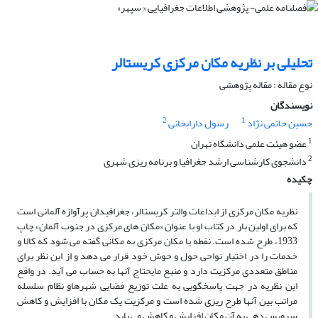
تحلیلى بر نظریه مکان مرکزى کریستالر
نوع مقاله : مقاله پژوهشی
نویسندگان
2
1
حسین حاتمی نژاد
رسول دارابخانی
1
عضو هیئت علمى دانشگاه تهران
2
دانشجوى کارشناسى ارشد جغرافیا و برنامه ‏ریزى شهرى
چکیده
نظریه مکان مرکزى از ابداعات والتر کریستالر، جغرافیدان پرآوازه آلمانى است
که براى اولین بار در کتاب او با عنوان «مکان‏ هاى مرکزى در جنوب آلمان» چاپ
1933، طرح شده است. نقطه یا مکان مرکزى به مکانى گفته مى‏ شود که کالا و
خدمات را در اختیار نواحى حول و حوش خود قرار مى‏ دهد و از این نظر براى
مناطق متعددى مرکزیت دارد و منبع مایحتاج آنها به حساب مى‏ آید. در واقع
این نظریه در جهت پاسخگویى به علت توزیع فضایى شهرهاو نظام سلسله
مراتب بین آنها طرح‏ ریزى شده است و مرکزیت یک مکان با افزایش و کاهش
سرویس‏ دهى به آن مکان افزایش و کاهش مى‏ یابد.