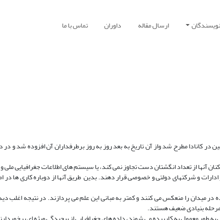
نویسندگان
ارسال مقاله
داوران
تماس با ما
نها از تعداد انگشتان دست تجاوز نمی­ کند، یا سیستم­ های اطلاعات جغرافیایی ملی و 
یار ادارات و شرکت­های دولتی و خصوصی قرار دهند. بدین طریق آنها از دوباره کاری ­ها در ا
در میدان را منعکس می­ کنند و کمتر به مبانی این علم می­ پردازند. در نتیجه اغلب دید
 مرحله بنیادی ضعیف هستند.
به طور معمول به کاربرده می­ شوند، داده ­های جغرافیایی از پیچیدگی ویژه ­ای برخوردارند