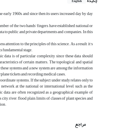
چکیده
English
 early 1960s, and since then its users increased day by day
mber of the two hands’ fingers, have established national or
ta to public and private departments and companies. In this
s attention to the principles of this science. As a result, it's
its fundamental stage.
 data is of particular complexity, since these data should
acteristics of certain matters. The topological and spatial
n these systems and a new system are among the information
irplane tickets and recording medical cases.
oordinate systems. If the subject under study relates only to
 network at the national or international level, such as the
c data are often recognized as a geographical example of
, river, flood plain, limits of classes of plant species and
tion.
مراجع