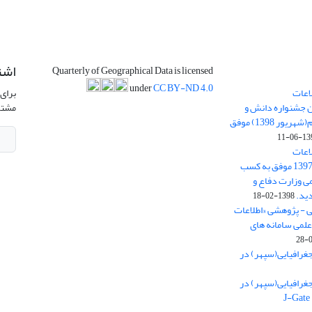
اشت
Quarterly of Geographical Data is licensed
under
CC BY-ND 4.0
اعات
برای 
ن جشنواره دانش و
مشتر
پژوهش امام علی علیه السلام(شهریور 1398) موفق
1398-
اعات
جغرافیایی(سپهر)» در سال 1397 موفق به کسب
ی وزارت دفاع و
ید.
1398-02-18
ی - پژوهشی «اطلاعات
علمی سامانه های
غرافیایی(سپهر) در
غرافیایی(سپهر) در