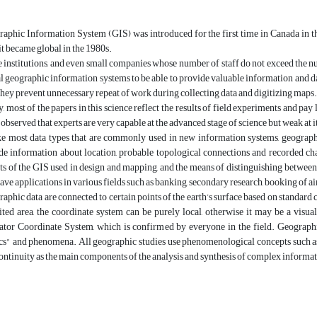
aphic Information System (GIS) was introduced for the first time in Canada in the
 it became global in the 1980s.
 institutions, and even small companies whose number of staff do not exceed the nu
l geographic information systems to be able to provide valuable information and da
they prevent unnecessary repeat of work during collecting data and digitizing maps.
, most of the papers in this science reflect the results of field experiments and pay les
 observed that experts are very capable at the advanced stage of science but weak at 
e most data types that are commonly used in new information systems, geographic
de information about location, probable topological connections and recorded char
ts of the GIS used in design and mapping, and the means of distinguishing betwee
have applications in various fields such as banking, secondary research, booking of a
aphic data are connected to certain points of the earth’s surface based on standard c
ited area, the coordinate system can be purely local, otherwise it may be a visual
tor Coordinate System, which is confirmed by everyone in the field. Geographi
cs" and phenomena. All geographic studies use phenomenological concepts such as city
continuity as the main components of the analysis and synthesis of complex informa