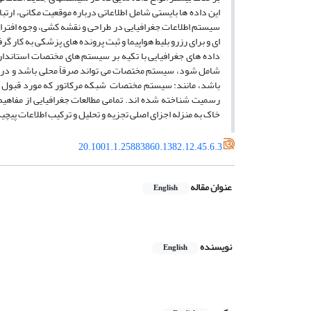
این داده ­ها بایستی شامل اطلاعاتی درباره موقعیت مکانی، ار
سیستم اطلاعات جغرافیایی در طراحی و نقشه­ کشی، وجوه افتراق 
ای و برای رزرو بلیط هواپیما و ثبت پرونده ­های پزشکی به کار گر
داده­ های جغرافیایی با تکیه بر سیستم­ های مختصات استاندا
شامل شود، سیستم مختصات می ­تواند صرفاً محلی باشد و در
باشد، مانند: سیستم مختصات شبکه مرکاتور که مورد قبول هم
رسمیت شناخته شده ­اند. تمامی مطالعات جغرافیایی از مفاه
خاک به منزله اجزای اصلی تجزیه و تحلیل و ترکیب اطلاعات پیچید
20.1001.1.25883860.1382.12.45.6.3
عنوان مقاله
English
نویسنده
English