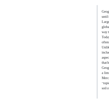
Geogr
until
Large
globa
way, 
Today
often
Unlik
inclu
aspec
that 
Geogr
a lim
Merca
"topi
soil 