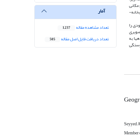
 مکانی
آمار
انه­
ودی را
تعداد مشاهده مقاله
1,237
صویری
ها به
تعداد دریافت فایل اصل مقاله
505
وستگی
Geogr
Seyyed A
Member of