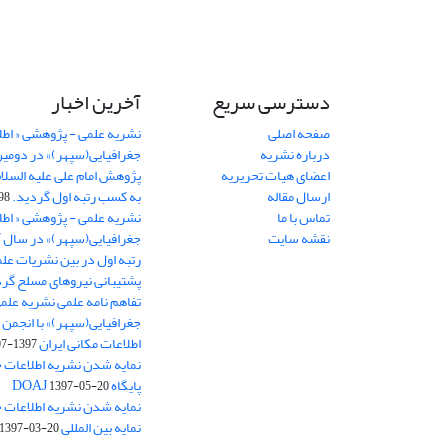
دسترسی سریع
آخرین اخبار
صفحه اصلی
نشریه علمی - پژوهشی « اطل
درباره نشریه
جغرافیایی(سپهر)» در دومی
اعضای هیات تحریریه
ارسال مقاله
به کسب رتبه اول گردید.
06-11
تماس با ما
نشریه علمی - پژوهشی « اطل
نقشه سایت
رتبه اول در بین نشریات علم
پشتیبانی نیروهای مسلح گرد
تفاهم نامه علمی نشریه علم
جغرافیایی(سپهر)» با انجمن 
اطلاعات مکانی ایران
1397-07-28
نمایه شدن نشریه اطلاعات ج
پایگاه DOAJ
1397-05-20
نمایه شدن نشریه اطلاعات ج
نمایه بین المللی J-Gate
1397-03-20