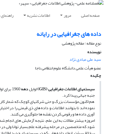
صفحه اصلی
مرور
اطلاعات نشریه
راهنمای 
داده های جغرافیایی در رایانه
نوع مقاله : مقاله پژوهشی
نویسنده
سید علی عبادی نژاد
عضو هیأت علمی دانشگاه علوم انتظامی ناجا
چکیده
سیستم­های اطلاعات جغرافیایی
(GIS)
اوایل
دهه
جنبه جهانی پیدا کرد.
هم اکنون مؤسسات بزرگ و حتی شرکتهای کوچک که شمار کارکنان آ
نموده ­اند تا بتوانند اطلاعات و داده­ های ذی قیمتی را در اخت
آوری داده ­ها و رقومی کردن نقشه ­ها جلوگیری می­ کنند.
امروزه بیشتر مقالات به این علم، نتیجه آزمایش ­های انجام شده 
شود که متخصصین در مرحله پیشرفته علم بسیار توانا ولی در
برخلاف بیشتر انواع داده­ هایی که در سیستم­های جدید اطلاعاتی 