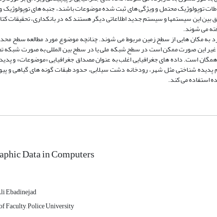
تباطات توپولوژیک محتمل و ویژگی­ های ثبت شده موضوعات باشند، جنبه­ های توپولوژیک و
بین این سیستم­ها و سیستم جدید اطلاعاتی دیگر هستند که در بانکداری، تحقیقات کتابخ
فته می­ شوند.
رد به مکان­ هایی از سطح زمین مربوط می­ شوند. چنانچه موضوع مورد مطالعه سطح محد
 غیر این صورت ممکن است در سطح شبکه ملی یا در سطح بین ­المللی به صورت شبکه ت
گان است. داده ­های جغرافیایی اغلب به عنوان مصداق جغرافیایی «موضوعات» و پدیده­
یم پدیده شناختی مثل شهر، رودخانه دشت سیلابی، حدود طبقات گونه ­های گیاهی و پی
ه استفاده می ­کند.
aphic Data in Computers
li Ebadinejad
 Faculty, Police University