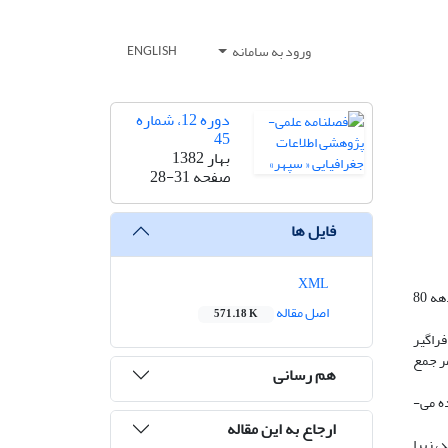
ورود به سامانه
ENGLISH
دوره 12، شماره
45
بهار 1382
صفحه
28-31
فایل ها
XML
1960 برای اولین در کانادا مطرح شد واز آن تاریخ به بعد روز به روز برطرفداران آن افزوده شد و در دهه 80
اصل مقاله
571.18 K
فراگیر
مر جمع
هم رسانی
ه می­
ارجاع به این مقاله
، زیرا