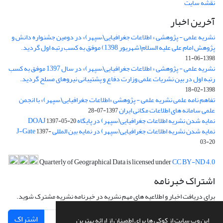
نقشه سایت
آخرین اخبار
نشریه علمی - پژوهشی « اطلاعات جغرافیایی(سپهر)» در دومین جشنواره دانش و
پژوهش امام علی علیه السلام(شهریور 1398) موفق به کسب رتبه اول گردید.
1398-06-11
نشریه علمی - پژوهشی « اطلاعات جغرافیایی(سپهر)» در سال 1397 موفق به کسب
رتبه اول در بین نشریات علمی وزارت دفاع و پشتیبانی نیروهای مسلح گردید.
1398-02-18
تفاهم نامه علمی نشریه علمی - پژوهشی «اطلاعات جغرافیایی(سپهر)» با انجمن
علمی سامانه های اطلاعات مکانی ایران
1397-07-28
نمایه شدن نشریه اطلاعات جغرافیایی(سپهر) در پایگاه DOAJ
1397-05-20
نمایه شدن نشریه اطلاعات جغرافیایی(سپهر) در نمایه بین المللی J-Gate
1397-
03-20
Quarterly of Geographical Data is licensed under
CC BY-ND 4.0
اشتراک خبرنامه
برای دریافت اخبار و اطلاعیه های مهم نشریه در خبرنامه نشریه مشترک شوید.
اشتراک
این وب سایت از کوکی ها برای اطمینان از ارائه بهترین