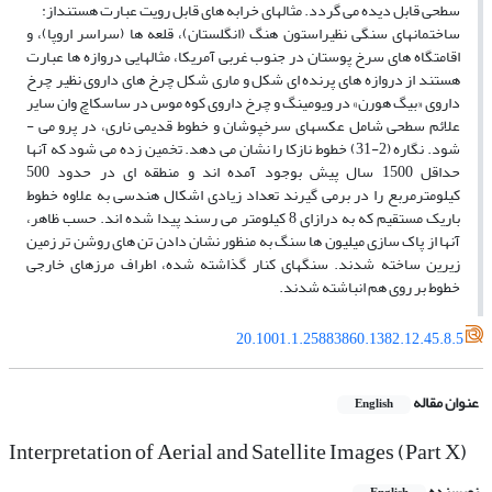
سطحی قابل دیده می­ گردد. مثال­های خرابه ­های قابل رویت عبارت هستنداز:
ساختمان­های سنگی نظیراستون هنگ (انگلستان)، قلعه­ ها (سراسر اروپا)، و
اقامتگاه ­های سرخ پوستان در جنوب غربی آمریکا، مثال­هایی دروازه­ ها عبارت
هستند از دروازه­ های پرنده ­ای شکل و ماری شکل چرخ ­های داروی نظیر چرخ
داروی «بیگ هورن» در ویومینگ و چرخ داروی کوه موس در ساسکاچ وان سایر
علائم سطحی شامل عکس­های سرخپوشان و خطوط قدیمی ناری، در پرو می ­
شود. نگاره (2-31) خطوط نازکا را نشان می­ دهد. تخمین زده می­ شود که آنها
حداقل 1500 سال پیش بوجود آمده­ اند و منطقه ­ای در حدود 500
کیلومترمربع را در برمی­ گیرند تعداد زیادی اشکال هندسی به علاوه خطوط
باریک مستقیم که به درازای 8 کیلومتر می رسند پیدا شده­ اند. حسب ظاهر،
آنها از پاک سازی میلیون ها سنگ به منظور نشان دادن تن­ های روشن­ تر زمین
زیرین ساخته شدند. سنگ­های کنار گذاشته شده، اطراف مرزهای خارجی
خطوط بر روی هم انباشته شدند.
20.1001.1.25883860.1382.12.45.8.5
عنوان مقاله
English
Interpretation of Aerial and Satellite Images (Part X)
نویسنده