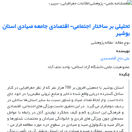
تحلیلی بر ساختار اجتماعی- اقتصادی جامعه صیادی استان
بوشهر
نوع مقاله : مقاله پژوهشی
نویسنده
علی حاج آقامحمدی
عضو هیئت علمی دانشگاه آزاد اسلامی- واحد نجف آباد
چکیده
استان بوشهر با جمعیتی افزون بر 700 هزار نفر که از نظر جغرافیایی در کنار
ساحل گسترده دریایی واقع شده ذخایر و منابع ثروتی عظیمی را در خود جای
داده است. و از لحاظ تعداد صیاد و شناور نسبت به سایر استان­ ها ساحلی در
ردیف دوم قرار می­ گیرد. در این تحقیق نخست ویژگی­ های اجتماعی، اقتصادی
و فرهنگی این استان و کم و کیف عملکرد تولیدی آنان در رابطه با عوامل
عمده­ای چون ویژگی ­های فردی و خانوادگی صیادان و مختصات شناورها و
مراکز صید و تکنولوژی صید و صیادی در سطوح خرد مورد مطالعه قرار می ­
گیرد و سپس عملکرد صید و صیادی در این استان و نقش آن در تأمین زندگی