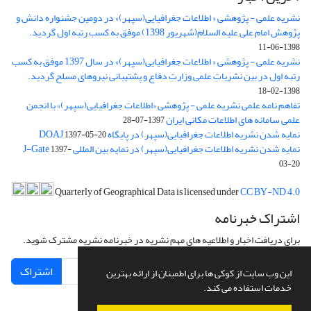
نشریه علمی - پژوهشی « اطلاعات جغرافیایی(سپهر)» در دومین جشنواره دانش و
پژوهش امام علی علیه السلام(شهریور 1398) موفق به کسب رتبه اول گردید.
1398-06-11
نشریه علمی - پژوهشی « اطلاعات جغرافیایی(سپهر)» در سال 1397 موفق به کسب
رتبه اول در بین نشریات علمی وزارت دفاع و پشتیبانی نیروهای مسلح گردید.
1398-02-18
تفاهم نامه علمی نشریه علمی - پژوهشی «اطلاعات جغرافیایی(سپهر)» با انجمن
علمی سامانه های اطلاعات مکانی ایران
1397-07-28
نمایه شدن نشریه اطلاعات جغرافیایی(سپهر) در پایگاه DOAJ
1397-05-20
نمایه شدن نشریه اطلاعات جغرافیایی(سپهر) در نمایه بین المللی J-Gate
1397-
03-20
Quarterly of Geographical Data is licensed under
CC BY-ND 4.0
اشتراک خبرنامه
برای دریافت اخبار و اطلاعیه های مهم نشریه در خبرنامه نشریه مشترک شوید.
اشتراک
این وب سایت از کوکی ها برای اطمینان از ارائه بهترین
خدمات استفاده می کند.