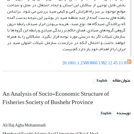
بخش قابل توجهی از ساکنان این استان و ایجاد اشتغال در محل و شناخت
موانع موجود بر سر راه افزایش کمی و کیفی صید بررسی می­ شود. براساس
یافته ­های بدست آمده از چند منطقه صید در بوشهر این نتیجه بدست آمده
که پراکندگی صیدگاه ها، نوع صید، هزینه بربودن ابزار صیدف رابطه درون
گروهی گروه های صیادی، فضای حاکم بر زندگی صیادی و رابطه این گروه ­ها با
سازمان شیلات اگر به درستی مورد توجه قرار نگیرد. مشکلاتی را به همراه
خواهد داشت و احتمال آنکه در درازمدت سازمان شیلات (متولی صید در
ایران) را از اهداف خود باز دارد کم نیست.
20.1001.1.25883860.1382.12.45.11.8
عنوان مقاله
English
An Analysis of Socio-Economic Structure of
Fisheries Society of Bushehr Province
نویسنده
English
Ali Haj Agha Mohammadi
Member of Faculty, Islamic Azad University of Najaf Abad