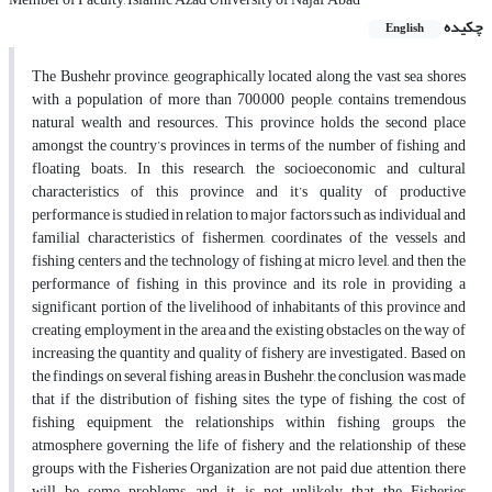
چکیده
English
The Bushehr province, geographically located along the vast sea shores
with a population of more than 700,000 people, contains tremendous
natural wealth and resources. This province holds the second place
amongst the country’s provinces in terms of the number of fishing and
floating boats. In this research, the socioeconomic and cultural
characteristics of this province and it’s quality of productive
performance is studied in relation to major factors such as individual and
familial characteristics of fishermen, coordinates of the vessels and
fishing centers and the technology of fishing at micro level, and then the
performance of fishing in this province and its role in providing a
significant portion of the livelihood of inhabitants of this province and
creating employment in the area and the existing obstacles on the way of
increasing the quantity and quality of fishery are investigated. Based on
the findings on several fishing areas in Bushehr, the conclusion was made
that if the distribution of fishing sites, the type of fishing, the cost of
fishing equipment, the relationships within fishing groups, the
atmosphere governing the life of fishery and the relationship of these
groups with the Fisheries Organization are not paid due attention, there
will be some problems, and it is not unlikely that the Fisheries