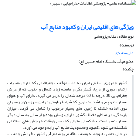
ویژگی های اقلیمی ایران و کمبود منابع آب
نوع مقاله : مقاله پژوهشی
نویسنده
علی سعیدی
عضو هیأت دانشگاه امام حسین (ع)
چکیده
کشور جمهوری اسلامی ایران به علت موقعیت جغرافیایی که دارای تغییرات
ارتفاع، دوری از دریا، گستردگی و فاصله زیاد شمال و جنوب که از عرض
جغرافیایی 30 درجه تا 60 درجه شمال را دربر می­ گیرد، دارای آب و هوای
بسیار متنوع می باشد. به طوری که شرایط رطوبتی در این سرزمین از زمینهای
فوق ­العاده خشک تا زمین های بسیار مرطوب را شامل می ­گردد. میزان
بارندگی، در مناطق مختلف کشور دارای نوسان بوده و از سالی به سال دیگر
بسیار متغیر است. خشکسالی متوالی که بعضی اوقات با ریزش­ های استثنایی
شکسته می­ شود. کمبود و محدودیت منابع آب را به وجود می­ آورد.
در حال حاضر با توجه به وضعیت اقلیمی و منابع آبی کشور ، افزایش جمعیت،