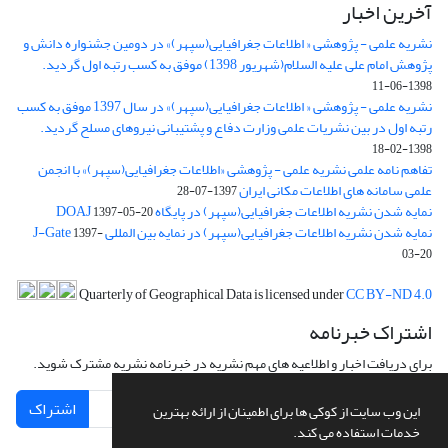
آخرین اخبار
نشریه علمی - پژوهشی « اطلاعات جغرافیایی(سپهر)» در دومین جشنواره دانش و
پژوهش امام علی علیه السلام(شهریور 1398) موفق به کسب رتبه اول گردید.
1398-06-11
نشریه علمی - پژوهشی « اطلاعات جغرافیایی(سپهر)» در سال 1397 موفق به کسب
رتبه اول در بین نشریات علمی وزارت دفاع و پشتیبانی نیروهای مسلح گردید.
1398-02-18
تفاهم نامه علمی نشریه علمی - پژوهشی «اطلاعات جغرافیایی(سپهر)» با انجمن
علمی سامانه های اطلاعات مکانی ایران
1397-07-28
نمایه شدن نشریه اطلاعات جغرافیایی(سپهر) در پایگاه DOAJ
1397-05-20
نمایه شدن نشریه اطلاعات جغرافیایی(سپهر) در نمایه بین المللی J-Gate
1397-
03-20
Quarterly of Geographical Data is licensed under
CC BY-ND 4.0
اشتراک خبرنامه
برای دریافت اخبار و اطلاعیه های مهم نشریه در خبرنامه نشریه مشترک شوید.
اشتراک
این وب سایت از کوکی ها برای اطمینان از ارائه بهترین
خدمات استفاده می کند.