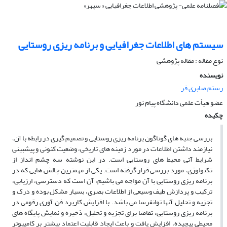
سیستم های اطلاعات جغرافیایی و برنامه ریزی روستایی
نوع مقاله : مقاله پژوهشی
نویسنده
رستم صابری فر
عضو هیأت علمی دانشگاه پیام نور
چکیده
بررسی جنبه­ های گوناگون برنامه ریزی روستایی و تصمیم گیری در رابطه با آن،
نیازمند داشتن اطلاعات در مورد زمینه ­های تاریخی، وضعیت کنونی و پیش­بینی
شرایط آتی محیط­ های روستایی است. در این نوشته سه چشم­ انداز از
تکنولوژی، مورد بررسی قرار گرفته است. یکی از مهمترین چالش ­هایی که در
برنامه­ ریزی روستایی با آن مواجه می­ باشیم، آن است که دسترسی، ارزیابی،
ترکیب و پردازش طیف وسیعی از اطلاعات بصری، بسیار مشکل بوده و درک و
تجزیه و تحلیل آنها توانفرسا می ­باشد. با افزایش کاربرد فن­ آوری رقومی در
برنامه­ ریزی روستایی، تقاضا برای تجزیه و تحلیل، ذخیره و نمایش پایگاه های
محیطی پیچیده، افزایش یافت و باعث ایجاد قابلیت اعتماد بیشتر بر کامپیوتر