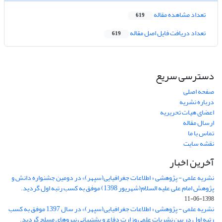
تعداد مشاهده مقاله
619
تعداد دریافت فایل اصل مقاله
619
دسترسی سریع
صفحه اصلی
درباره نشریه
اعضای هیات تحریریه
ارسال مقاله
تماس با ما
نقشه سایت
آخرین اخبار
نشریه علمی - پژوهشی « اطلاعات جغرافیایی(سپهر)» در دومین جشنواره دانش و
پژوهش امام علی علیه السلام(شهریور 1398) موفق به کسب رتبه اول گردید.
1398-06-11
نشریه علمی - پژوهشی « اطلاعات جغرافیایی(سپهر)» در سال 1397 موفق به کسب
رتبه اول در بین نشریات علمی وزارت دفاع و پشتیبانی نیروهای مسلح گردید.