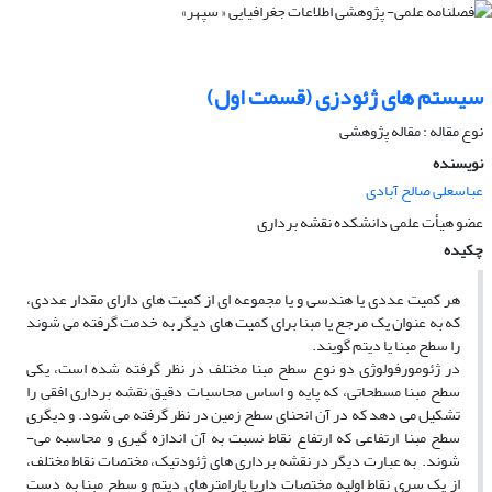
سیستم های ژئودزی (قسمت اول)
نوع مقاله : مقاله پژوهشی
نویسنده
عباسعلی صالح آبادی
عضو هیأت علمی دانشکده نقشه برداری
چکیده
هر کمیت عددی یا هندسی و یا مجموعه­ ای از کمیت­ های دارای مقدار عددی،
که به عنوان یک مرجع یا مبنا برای کمیت­ های دیگر به خدمت گرفته می­ شوند
را سطح مبنا یا دیتم گویند.
در ژئومورفولوژی دو نوع سطح مبنا مختلف در نظر گرفته شده است، یکی
سطح مبنا مسطحاتی، که پایه و اساس محاسبات دقیق نقشه­ برداری افقی را
تشکیل می­ دهد که در آن انحنای سطح زمین در نظر گرفته می­ شود. و دیگری
سطح مبنا ارتفاعی که ارتفاع نقاط نسبت به آن اندازه ­گیری و محاسبه می­
شوند. به عبارت دیگر در نقشه ­برداری های ژئودتیک، مختصات نقاط مختلف،
از یک سری نقاط اولیه مختصات داریا پارامترهای دیتم و سطح مبنا به دست