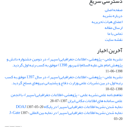
دسترسی سریع
صفحه اصلی
درباره نشریه
اعضای هیات تحریریه
ارسال مقاله
تماس با ما
نقشه سایت
آخرین اخبار
نشریه علمی - پژوهشی « اطلاعات جغرافیایی(سپهر)» در دومین جشنواره دانش و
پژوهش امام علی علیه السلام(شهریور 1398) موفق به کسب رتبه اول گردید.
1398-06-11
نشریه علمی - پژوهشی « اطلاعات جغرافیایی(سپهر)» در سال 1397 موفق به کسب
رتبه اول در بین نشریات علمی وزارت دفاع و پشتیبانی نیروهای مسلح گردید.
1398-02-18
تفاهم نامه علمی نشریه علمی - پژوهشی «اطلاعات جغرافیایی(سپهر)» با انجمن
علمی سامانه های اطلاعات مکانی ایران
1397-07-28
نمایه شدن نشریه اطلاعات جغرافیایی(سپهر) در پایگاه DOAJ
1397-05-20
نمایه شدن نشریه اطلاعات جغرافیایی(سپهر) در نمایه بین المللی J-Gate
1397-
03-20