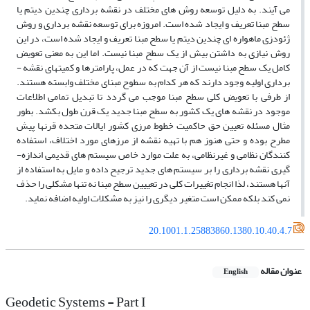
می­ آیند. به دلیل توسعه روش ­های مختلف در نقشه­ برداری چندین دیتم یا
سطح مبنا تعریف و ایجاد شده است. امروزه برای توسعه نقشه­ برداری و روش
ژئودزی ماهواره ­ای چندین دیتم یا سطح مبنا تعریف و ایجاد شده است، در این
روش نیازی به داشتن بیش از یک سطح مبنا نیست. اما این به معنی تعویض
کامل یک سطح مبنا نیست از آن جهت که در عمل، پارامترها و کمیت­های نقشه ­
برداری اولیه وجود دارند که هر کدام به سطوح مبنای مختلف وابسته هستند.
از طرفی با تعویض کلی سطح مبنا موجب می­ گردد تا تبدیل تمامی اطلاعات
موجود در نقشه ­های یک کشور به سطح مبنا جدید یک قرن طول بکشد. بطور
مثال مسئله تعیین حق حاکمیت خطوط مرزی کشور ایالات متحده قرن­ها پیش
مطرح بوده و حتی هنوز هم با تهیه نقشه از مرزهای مورد اختلاف، استفاده
کنندگان نظامی و غیرنظامی، به علت موارد خاص سیستم­ های قدیمی اندازه­
گیری نقشه ­برداری را بر سیستم­ های جدید ترجیح داده و مایل به استفاده از
آنها هستند، لذا انجام تغییرات کلی در تعییین سطح مبنا نه تنها مشکلی را حذف
نمی­ کند بلکه ممکن است متغیر دیگری را نیز به مشکلات اولیه اضافه نماید.
20.1001.1.25883860.1380.10.40.4.7
عنوان مقاله
English
Geodetic Systems - Part I