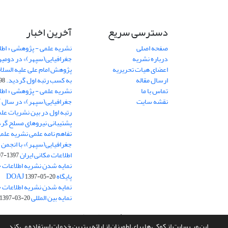
دسترسی سریع
آخرین اخبار
صفحه اصلی
نشریه علمی - پژوهشی « اطل
درباره نشریه
جغرافیایی(سپهر)» در دومی
اعضای هیات تحریریه
ارسال مقاله
به کسب رتبه اول گردید.
06-11
تماس با ما
نشریه علمی - پژوهشی « اطل
نقشه سایت
رتبه اول در بین نشریات علم
پشتیبانی نیروهای مسلح گرد
تفاهم نامه علمی نشریه علم
جغرافیایی(سپهر)» با انجمن 
اطلاعات مکانی ایران
1397-07-28
نمایه شدن نشریه اطلاعات ج
پایگاه DOAJ
1397-05-20
نمایه شدن نشریه اطلاعات ج
نمایه بین المللی J-Gate
1397-03-20
سامانه مدیریت نشریات علمی.
طراحی و پیاده سازی از
سیناوب
این وب سایت از کوکی ها برای اطمینان از ارائه بهترین خدمات استفاده می کند.