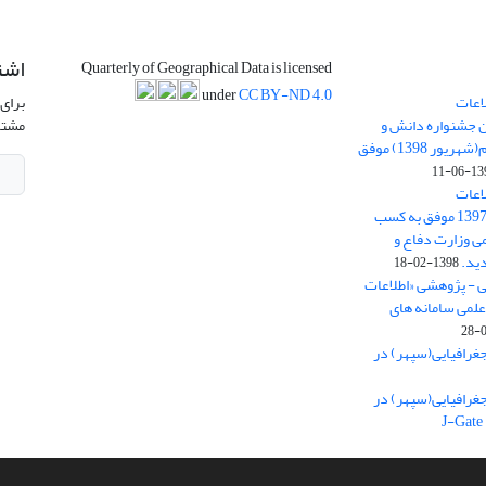
اشت
Quarterly of Geographical Data is licensed
under
CC BY-ND 4.0
اعات
برای 
ن جشنواره دانش و
مشتر
پژوهش امام علی علیه السلام(شهریور 1398) موفق
1398-
اعات
جغرافیایی(سپهر)» در سال 1397 موفق به کسب
ی وزارت دفاع و
ید.
1398-02-18
ی - پژوهشی «اطلاعات
علمی سامانه های
غرافیایی(سپهر) در
غرافیایی(سپهر) در