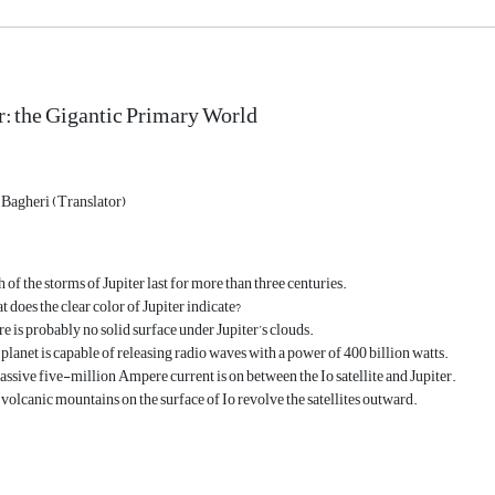
r: the Gigantic Primary World
 Bagheri (Translator)
h of the storms of Jupiter last for more than three centuries.
t does the clear color of Jupiter indicate?
re is probably no solid surface under Jupiter’s clouds.
 planet is capable of releasing radio waves with a power of 400 billion watts.
assive five-million Ampere current is on between the Io satellite and Jupiter.
 volcanic mountains on the surface of Io revolve the satellites outward.