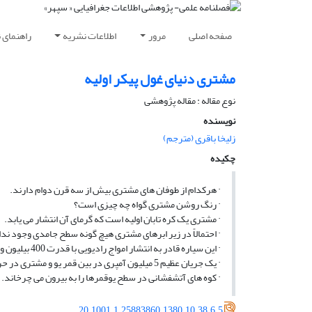
صفحه اصلی
مرور
اطلاعات نشریه
راهنمای 
مشتری دنیای غول پیکر اولیه
نوع مقاله : مقاله پژوهشی
نویسنده
زلیخا باقری (مترجم)
چکیده
· هرکدام از طوفان­ های مشتری بیش از سه قرن دوام دارند.
· رنگ روشن مشتری گواه چه چیزی است؟
· مشتری یک کره تابان اولیه است که گرمای آن انتشار می­ یابد.
· احتمالاً در زیر ابرهای مشتری هیچ گونه سطح جامدی وجود ندا
· این سیاره قادر به انتشار امواج رادیویی با قدرت 400 بیلیون وات می ­باشد.
· یک جریان عظیم 5 میلیون آمپری در بین قمر یو و مشتری در حرکت است.
· کوه ­های آتشفشانی در سطح یوقمرها را به بیرون می­ چرخاند.
20.1001.1.25883860.1380.10.38.6.5