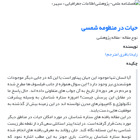
حیات در منظومه شمسی
نوع مقاله : مقاله پژوهشی
نویسنده
زلیخا باقری (مترجم)
چکیده
آیا انسان تنها موجود این جهان پهناور است یا این که در جایی دیگر موجودات
هوشمندی نیز وجود دارد؟ این سوال همواره از جانب فیلسوف­ ها مطرح شده
و مردم در هر دوره از تاریخ به آن جواب ­های متفاوتی داده­ اند. حال پاسخ ما
در مقابل این پرسش چیست؟ امروزه ستاره ­شناسان به وسیله پیشرفت
تکنولوژی و کامپیوترهای مدرن توانسته ­اند در این زمینه بیش از گذشته به
موفقیت­ هایی دست یابند.
در این مقاله یافته­ های ستاره­ شناسان در مورد امکان حیات در مناطق دیگر
مورد بحث قرار گرفته است. در ابتدا پیتر استانلی سعی کرد از نقطه نظر زیست
شناسی به این مسئله نگاه کند. جان رولاند به معرفی یافته ­های انجام شده
توسط ستاره­ شناسان پرداخت. باری جونز به این مطلب اشاره نمود که