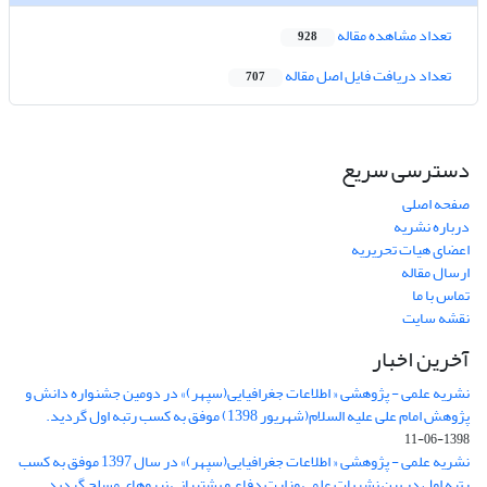
تعداد مشاهده مقاله
928
تعداد دریافت فایل اصل مقاله
707
دسترسی سریع
صفحه اصلی
درباره نشریه
اعضای هیات تحریریه
ارسال مقاله
تماس با ما
نقشه سایت
آخرین اخبار
نشریه علمی - پژوهشی « اطلاعات جغرافیایی(سپهر)» در دومین جشنواره دانش و
پژوهش امام علی علیه السلام(شهریور 1398) موفق به کسب رتبه اول گردید.
1398-06-11
نشریه علمی - پژوهشی « اطلاعات جغرافیایی(سپهر)» در سال 1397 موفق به کسب
رتبه اول در بین نشریات علمی وزارت دفاع و پشتیبانی نیروهای مسلح گردید.