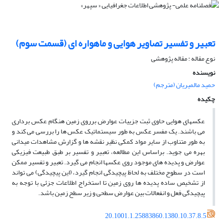
تعبیر و تفسیر تصاویر هوایی و ماهواره ای (قسمت سوم)
نوع مقاله : مقاله پژوهشی
نویسنده
حمید مالمیریان (مترجم)
چکیده
عکسهای هوایی حاوی ثبت جزییات عوارض برروی زمین هنگام عکس برداری
می­ باشند. یک مفسر عکس به طور سیستماتیک عکس ها را بررسی می­ کند و
به طور متناوب از سایر مواد کمکی نظیر نقشه ­ها و گزارش مشاهدات میدانی
بهره می ­جوید. براساس این مطالعه، تعبیر و تفسیر بر طبق طبیعت فیزیکی
عوارض و پدیده­ های موجود روی عکسها انجام می گیرد. تعبیر و تفسیر ممکن
است در سطوح مختلف به لحاظ پیچیدگی انجام گیرد، (این پیچیدگی) می تواند
از تشخیص ساده پدیده­ ها روی زمین تا استخراج اطلاعات جزئی با توجه به
پیچیدگی فعل و انفعالات بین عوارض سطحی و زیر سطح زمین باشد.
20.1001.1.25883860.1380.10.37.8.5