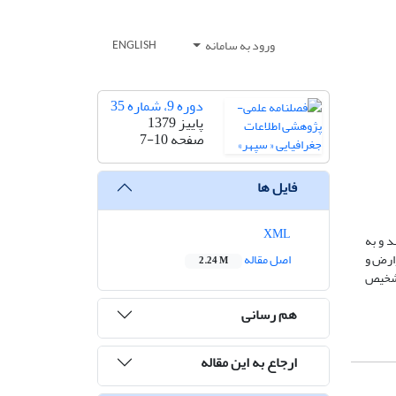
ورود به سامانه
ENGLISH
دوره 9، شماره 35
پاییز 1379
صفحه
7-10
فایل ها
XML
 و به
وارض و
اصل مقاله
2.24 M
 تشخیص
هم رسانی
ارجاع به این مقاله