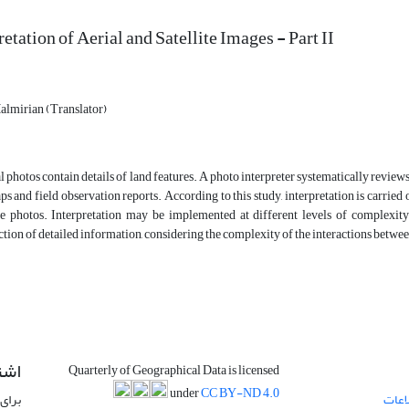
retation of Aerial and Satellite Images - Part II
lmirian (Translator)
l photos contain details of land features. A photo interpreter systematically reviews
ps and field observation reports. According to this study, interpretation is carrie
e photos. Interpretation may be implemented at different levels of complexit
ction of detailed information, considering the complexity of the interactions betwe
اشت
Quarterly of Geographical Data is licensed
under
CC BY-ND 4.0
اعات
برای 