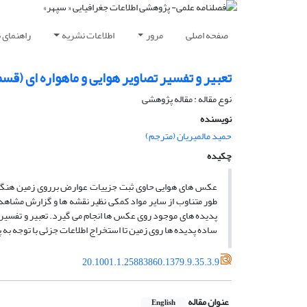
صفحه اصلی
مرور
اطلاعات نشریه
راهنمای 
تعبیر و تفسیر تصاویر هوایی و ماهواره ای (ق
نوع مقاله : مقاله پژوهشی
نویسنده
حمید مالمیریان (مترجم)
چکیده
عکس های هوایی حاوی ثبت جزییات عوارض برروی زمین هنگام
طور متناوب از سایر مواد کمکی نظیر نقشه ­ها و گزارش مشاهد
پدیده­ های موجود روی عکس ها انجام می گیرد. تعبیر و تفسیر
ساده پدیده­ ها روی زمین تا استخراج اطلاعات جزئی با توجه ب
20.1001.1.25883860.1379.9.35.3.9
عنوان مقاله
English