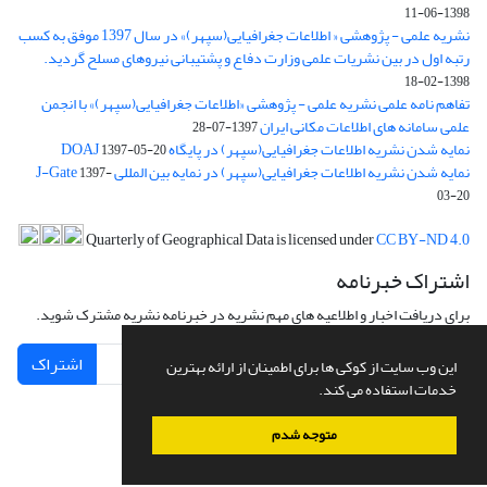
1398-06-11
نشریه علمی - پژوهشی « اطلاعات جغرافیایی(سپهر)» در سال 1397 موفق به کسب
رتبه اول در بین نشریات علمی وزارت دفاع و پشتیبانی نیروهای مسلح گردید.
1398-02-18
تفاهم نامه علمی نشریه علمی - پژوهشی «اطلاعات جغرافیایی(سپهر)» با انجمن
علمی سامانه های اطلاعات مکانی ایران
1397-07-28
نمایه شدن نشریه اطلاعات جغرافیایی(سپهر) در پایگاه DOAJ
1397-05-20
نمایه شدن نشریه اطلاعات جغرافیایی(سپهر) در نمایه بین المللی J-Gate
1397-
03-20
Quarterly of Geographical Data is licensed under
CC BY-ND 4.0
اشتراک خبرنامه
برای دریافت اخبار و اطلاعیه های مهم نشریه در خبرنامه نشریه مشترک شوید.
اشتراک
این وب سایت از کوکی ها برای اطمینان از ارائه بهترین
خدمات استفاده می کند.
متوجه شدم
سامانه مدیریت نشریات علمی.
طراحی و پیاده سازی از
سیناوب