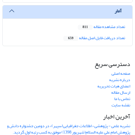
آمار
تعداد مشاهده مقاله
811
تعداد دریافت فایل اصل مقاله
659
دسترسی سریع
صفحه اصلی
درباره نشریه
اعضای هیات تحریریه
ارسال مقاله
تماس با ما
نقشه سایت
آخرین اخبار
نشریه علمی - پژوهشی « اطلاعات جغرافیایی(سپهر)» در دومین جشنواره دانش و
پژوهش امام علی علیه السلام(شهریور 1398) موفق به کسب رتبه اول گردید.