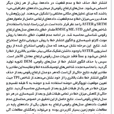
انتشار خطا، حذف خطا و عدم قطعیت در داده‌­ها، بیش از هر زمان دیگر
احساس می­‌‌شود. مدل­‌های ارتفاع ­رقومی از مهمترین داده‌­های جغرافیایی می‌­
باشند که مبنای تحلیل­‌های مکانی مختلفی را تشکیل می‌دهند. این پژوهش با
هدف بررسی میزان خطا و عدم ­قطعیت، داده‌های ارتفاعی حاصل از ماهواره‌های
SRTM و ASTER را مد نظر قرار داده است.در این راستا، ابتدا با استفاده از
شاخص‌­های آماری ME، STD و RMSE مقدار خطای داده‌­های مدل‌­های ارتفاع
رقومی شناسایی محاسبه شد. در ادامه عدم قطعیت خطای داده‌­ها با روش
مونت کارلو شبیه‌­سازی و الگوی انتشار خطا با روش درونیابی نتایج استخراج
شد. نتایج این مرحله نشان می­‌دهد که مدل رقومی استخراج شده از روج
استریویی ASTER با وجود داشتن تفکیک مکانی بهتر، مقادیر بالاتری از خطا را
شامل می­‌شود و عملاً فاقد جزییات مدل رقومی ارتفاع معادل 30متر است.
سپس با حذف الگوی انتشار خطا از مدل­‌های رقومی، DEM ثانویه تولید
گردید. با محاسبه مجدد شاخص‌­های توصیف­‌کننده خطا و مقایسه این مقادیر با
مقادیر اولیه، نتایج حاکی از آن است که هر دو مدل ارتفاع رقومی بعد از حذف
الگوی انتشار خطا دقت بالاتری را از خود نشان می‌­دهند.از شاخص TPI جهت
تعیین موقعیت توپوگرافی حوضه­ استفاده شد و حوضه به 6 طبقه تقسیم و
میزان خطا در هر یک از طبقات قبل و بعد از شبیه‌­سازی محاسبه گردید. نتایج
حاکی از کاهش میزان خطا در تمامی طبقات قبل و بعد از شبیه­‌سازی در هر دو
مدل ­ارتفاع ­رقومی است. نتایج حاصل از این تحقیق در خصوص مدلسازی عدم
قطعیت داده‌های مدل‌های رقومی ارتفاع به عنوان یکی از داده‌های پایه در
مطالعات علوم زمین بسیار کاربردی بوده و می‌تواند راهگشای مطالعات آتی