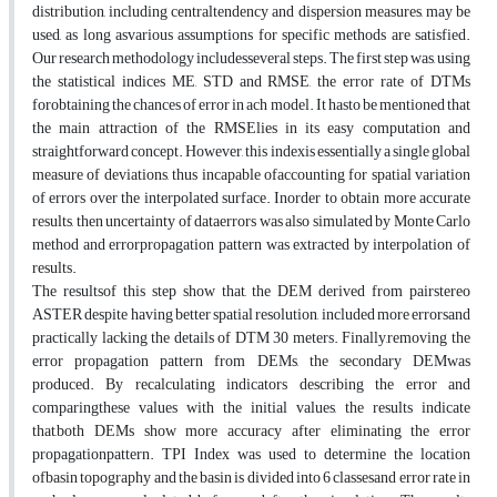
distribution, including centraltendency and dispersion measures, may be
used, as long asvarious assumptions for specific methods are satisfied.
Our research methodology includesseveral steps. The first step was, using
the statistical indices ME, STD and RMSE, the error rate of DTMs​​
forobtaining the chances of error in ach model. It hasto be mentioned that
the main attraction of the RMSElies in its easy computation and
straightforward concept. However, this indexis essentially a single global
measure of deviations, thus incapable ofaccounting for spatial variation
of errors over the interpolated surface. Inorder to obtain more accurate
results, then uncertainty of dataerrors was also simulated by Monte Carlo
method and errorpropagation pattern was extracted by interpolation of
results.
The resultsof this step show that, the DEM derived from pairstereo
ASTER despite having better spatial resolution, included more errorsand
practically lacking the details of DTM 30 meters. Finally,removing the
error propagation pattern from DEMs, the secondary DEMwas
produced. By recalculating indicators describing the error and
comparingthese values with the initial values, the results indicate
that,both DEMs show more accuracy after eliminating the error
propagationpattern. TPI Index was used to determine the location
ofbasin topography and the basin is divided into 6 classesand error rate in