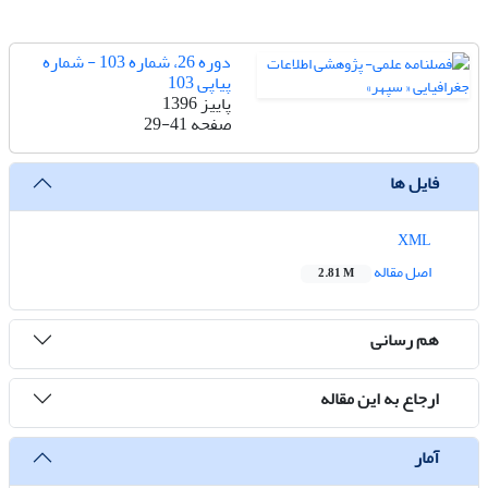
دوره 26، شماره 103 - شماره
پیاپی 103
پاییز 1396
صفحه
29-41
فایل ها
XML
اصل مقاله
2.81 M
هم رسانی
ارجاع به این مقاله
آمار