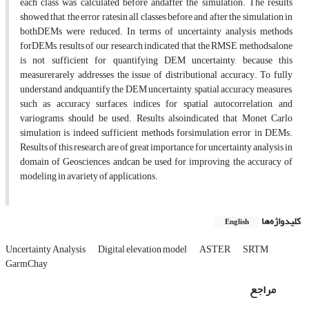
each class was calculated before andafter the simulation. The results
showed that, the error ratesin all classes before and after the simulation in
bothDEMs were reduced. In terms of uncertainty analysis methods
forDEMs, results of our research indicated that the RMSE methodsalone
is not sufficient for quantifying DEM uncertainty, because this
measurerarely addresses the issue of distributional accuracy. To fully
understand andquantify the DEM uncertainty, spatial accuracy measures,
such as accuracy surfaces, indices for spatial autocorrelation, and
variograms, should be used. Results alsoindicated that Monet Carlo
simulation is indeed sufficient methods forsimulation error in DEMs.
Results of this research are of great importance for uncertainty analysis in
domain of Geosciences andcan be used for improving the accuracy of
modeling in avariety of applications.
کلیدواژه‌ها
English
Uncertainty Analysis
Digital elevation model
ASTER
SRTM
GarmChay
مراجع