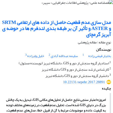
مدل سازی عدم­ قطعیت حاصل از داده­ های ارتفاعی SRTM
و ASTER و تأثیر آن بر طبقه بندی لندفرم ها در حوضه ­ی
آبریز گرم­چای
نوع مقاله : مقاله پژوهشی
نویسندگان
3
2
1
بختیار فیضی زاده
سلیمه عبدالله آبادی
خلیل ولیزاده
1
استادیار گروه سنجش از دور و GIS، دانشگاه تبریز (نویسنده مسئول)
2
کارشناس ارشد سنجش از دور و GIS دانشگاه تبریز
3
دانشیار گروه سنجش از دور و GIS دانشگاه تبریز
10.22131/sepehr.2017.28891
چکیده
امروزه اعتبار سنجی نتایج حاصل از تحلیل­‌های مکانی GIS، تبدیل به یک چالش
بزرگ در دنیای GIS شده­ است. تحلیل عدم قطعیت در زمینه‌­های مختلف توجه
به کیفیت داده­ و موضوعات مرتبط با آن از قبیل خطا، مدل­‌های عدم قطعیت،