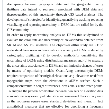
discrepancy between geographic data and the geographic reality
thatthese data intend to represent) associated with DEM data and
thepropagation of this uncertainty through GIS based analyses. The
developmentof strategies for identifying, quantifying, tracking, reducing,
visualizing, and reportinguncertainty in DEM data are called for by the
GIS community.
In order to apply uncertainty analysis on DEMs, this studyaimed to
evaluate the error rate and uncertainty of elevationdata obtained from
SRTM and ASTER satellites. The objectives ofthis study are: (1) to
understand the sources and reasonsfor uncertainty in DEMs produced by
cartographic digitizing; (2) to develop methodsfor quantifying the
uncertainty of DEMs using distributional measures and (3) to measure
the uncertainty associated with DEMs and minimizethe chances of error
by means of optimizing models. Quantifying uncertaintyin DEMs
requires comparison of the original elevations (e.g. elevations read from
topographic maps) with the elevations in aDEM surface. Such a
comparison results in height differences (orresiduals) at the tested points.
To analyze the pattern ofdeviation between two sets of elevation data,
conventional ways areto yield statistical expressions of the accuracy, such
as the rootmean square error, standard deviation, and mean. In fact,
allstatistical measures that are effective for describing a frequency