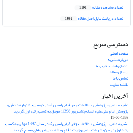
تعداد مشاهده مقاله
1,191
تعداد دریافت فایل اصل مقاله
1,892
دسترسی سریع
صفحه اصلی
درباره نشریه
اعضای هیات تحریریه
ارسال مقاله
تماس با ما
نقشه سایت
آخرین اخبار
نشریه علمی - پژوهشی « اطلاعات جغرافیایی(سپهر)» در دومین جشنواره دانش و
پژوهش امام علی علیه السلام(شهریور 1398) موفق به کسب رتبه اول گردید.
1398-06-11
نشریه علمی - پژوهشی « اطلاعات جغرافیایی(سپهر)» در سال 1397 موفق به کسب
رتبه اول در بین نشریات علمی وزارت دفاع و پشتیبانی نیروهای مسلح گردید.