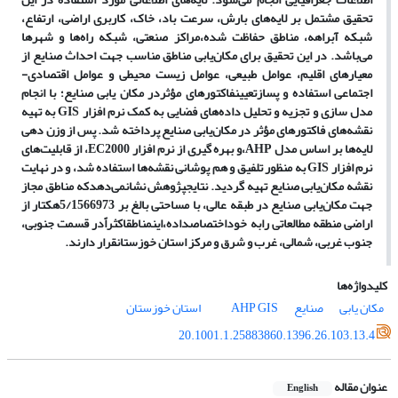
تحقیق مشتمل بر لایه
های بارش، سرعت باد، خاک،
کاربری اراضی، ارتفاع،
شبکه آبراهه، مناطق حفاظت شده،مراکز صنعتی، شبکه راه
ها و شهرها
می
باشد.
در این تحقیق برای مکان
یابی
مناطق مناسب جهت احداث صنایع از
معیارهای اقلیم،
عوامل طبیعی، عوامل زیست محیطی و عوامل اقتصادی-
اجتماعی استفاده و پس
از
تعیین
فاکتورهای مؤثر
در مکان یابی صنایع؛ با انجام
مدل سازی و تجزیه و تحلیل داده
های فضایی به کمک نرم افزار
GIS
به تهیه
نقشه
های فاکتورهای مؤثر در مکان
یابی صنایع پرداخته شد. پس از وزن دهی
لایه
ها بر اساس مدل
AHP
،
و بهره گیری از نرم افزار
EC2000
، از قابلیت
های
نرم افزار
GIS
به منظور تلفیق و هم پوشانی نقشه
ها استفاده شد، و در نهایت
نقشه مکان
یابی صنایع تهیه گردید. نتایج
پژوهش نشان
می
دهد
که مناطق مجاز
جهت مکان
یابی صنایع در طبقه عالی، با مساحتی بالغ بر 5/1566973هکتار از
اراضی منطقه مطالعاتی را
به خود
اختصاص
داده،
این
مناطق
اکثراً
در قسمت جنوبی،
جنوب غربی، شمالی، غرب و شرق و مرکز استان خوزستان
قرار دارند.
کلیدواژه‌ها
مکان یابی
صنایع
GIS
AHP
استان خوزستان
20.1001.1.25883860.1396.26.103.13.4
عنوان مقاله
English