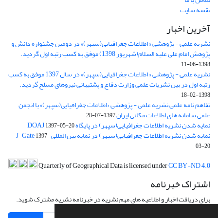
نقشه سایت
آخرین اخبار
نشریه علمی - پژوهشی « اطلاعات جغرافیایی(سپهر)» در دومین جشنواره دانش و
پژوهش امام علی علیه السلام(شهریور 1398) موفق به کسب رتبه اول گردید.
1398-06-11
نشریه علمی - پژوهشی « اطلاعات جغرافیایی(سپهر)» در سال 1397 موفق به کسب
رتبه اول در بین نشریات علمی وزارت دفاع و پشتیبانی نیروهای مسلح گردید.
1398-02-18
تفاهم نامه علمی نشریه علمی - پژوهشی «اطلاعات جغرافیایی(سپهر)» با انجمن
علمی سامانه های اطلاعات مکانی ایران
1397-07-28
نمایه شدن نشریه اطلاعات جغرافیایی(سپهر) در پایگاه DOAJ
1397-05-20
نمایه شدن نشریه اطلاعات جغرافیایی(سپهر) در نمایه بین المللی J-Gate
1397-
03-20
Quarterly of Geographical Data is licensed under
CC BY-ND 4.0
اشتراک خبرنامه
برای دریافت اخبار و اطلاعیه های مهم نشریه در خبرنامه نشریه مشترک شوید.