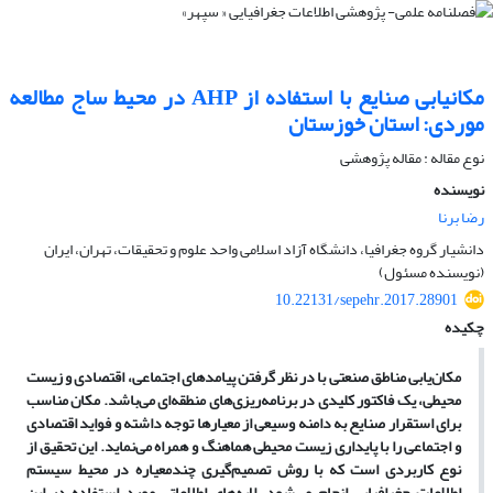
مکانیابی صنایع با استفاده از AHP در محیط ساج مطالعه
موردی: استان خوزستان
نوع مقاله : مقاله پژوهشی
نویسنده
رضا برنا
دانشیار گروه جغرافیا، دانشگاه آزاد اسلامی واحد علوم و تحقیقات، تهران، ایران
(نویسنده مسئول)
10.22131/sepehr.2017.28901
چکیده
مکان
یابی مناطق صنعتی با در نظر گرفتن پیامدهای اجتماعی، اقتصادی و زیست
محیطی، یک فاکتور کلیدی در برنامه
ریزی
های منطقه
ای می
باشد. مکان مناسب
برای استقرار صنایع به دامنه وسیعی از معیارها توجه داشته و فواید اقتصادی
و اجتماعی را با پایداری زیست محیطی هماهنگ و همراه می
نماید. این تحقیق از
نوع کاربردی است که با روش تصمیم
گیری چندمعیاره در محیط سیستم
اطلاعات جغرافیایی انجام می
شود. لایه
های اطلاعاتی مورد استفاده در این