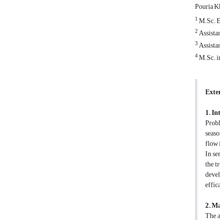
Pouria K
1
M.Sc. E
2
Assista
3
Assista
4
M.Sc. in
Exte
1. In
Probl
seaso
flow 
In se
the t
devel
effic
2. M
The a