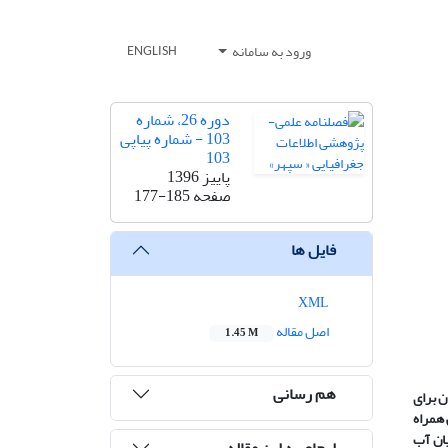
ورود به سامانه
ENGLISH
دوره 26، شماره
103 - شماره پیاپی
103
پاییز 1396
صفحه
177-185
فایل ها
XML
اصل مقاله
1.45 M
هم رسانی
ن برای
 همراه
ان آب
ارجاع به این مقاله