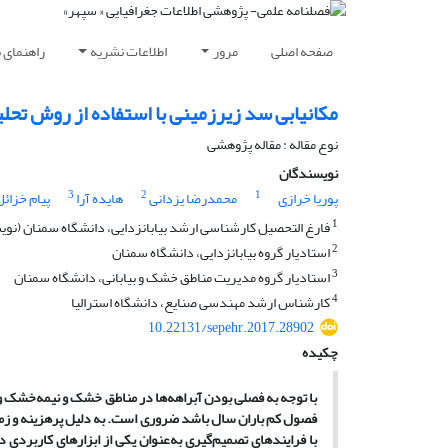
صفحه اصلی
مرور
اطلاعات نشریه
راهنمای 
مکانیابی سد زیرزمینی با استفاده از روش تح
نوع مقاله : مقاله پژوهشی
نویسندگان
3
2
1
پوریا خرازی
محمدرضا یزدانی
هایده آرا
پیام خزائل
1
فارغ التحصیل کارشناسی ارشد بیابانزدایی، دانشگاه سمنان (نو
2
استادیار گروه بیابانزدایی، دانشگاه سمنان
3
استادیار گروه مدیریت مناطق خشک و بیابانی، دانشگاه سمنان
4
کارشناس ارشد مهندسی صنایع، دانشگاه استرالیا
10.22131/sepehr.2017.28902
چکیده
با توجه به فصلی بودن آبراهه
ها در مناطق خشک و نیمه
خشک و ا
فصول کم باران سال باشد ضروری است. به دلیل پرهزینه و زمان
با فرایندهای تصمیم
گیری به
عنوان یکی از ابزارهای کاربردی 