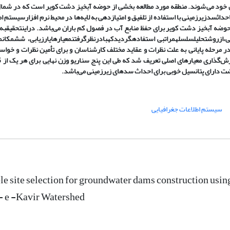
 خود می
شوند. منطقه مورد مطالعه بخشی از حوضه آبخیز دشت کویر است که در شما
حداث
سد
زیرزمینی با استفاده از تلفیق و امتیازدهی به لایه
ها در محیط نرم افزار
سیستم اط
حوضه آبخیز دشت کویر برای حفظ منابع آب در فصول کم باران می
باشد.
در
این
تحقیق
به 
،
از
روش
تحلیل
سلسله
مراتبی استفاده
گردید
که
با
در
نظر
گرفتن
معیارهای
ارزیابی، شش
مکان
م
ر مرحله پایانی به علت نظرات و عقاید مختلف کارشناسان و برای تأمین نظرات و خواس
ت دارای پتانسیل خوبی برای احداث سدهای زیرزمینی می
باشد.
سیستم اطلاعات جغرافیایی
le site selection for groundwater dams construction usin
- e -Kavir Watershed