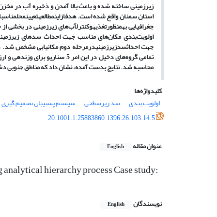
زیرزمینی ساخته شده و باعث بالا آمدن و ذخیره آب در مخزن
استان سمنان واقع شده است. هدف
از
این
مطالعه
تعیین
محل
مناسب
ا
جغرافیایی به
منظور
تغذیه
و
کنترل
آب
های زیرزمینی در بخشی از 
اولویت
بندی مکان
های مناسب جهت احداث سدهای زیرزمینی
جهت احداث
سد
زیرزمینی
در
مرحله دوم مکانیابی
مشخص شد.
د
تمامی گروه
های دخیل در این امر 5 سناریو برای وزندهی و ارزش
محاسبه شد. نتایج بدست آمده، نشان داد که مناطق جنوبی دش
کلیدواژه‌ها
اولویت بندی
سد زیرسطحی
سیستم پشتیبان تصمیم گیری
20.1001.1.25883860.1396.26.103.14.5
عنوان مقاله
English
g analytical hierarchy process Case study:
نویسندگان
English