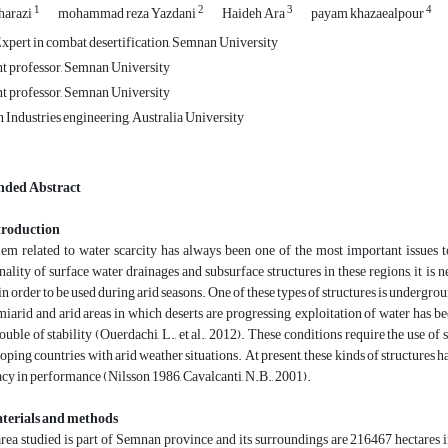
1
2
3
4
harazi
mohammad reza Yazdani
Haideh Ara
payam khazaealpour
xpert in combat desertification, Semnan University
nt professor, Semnan University
nt professor, Semnan University
 Industries engineering, Australia University
nded Abstract
troduction
em related to water scarcity has always been one of the most important issues t
nality of surface water drainages and subsurface structures in these regions, it is 
in order to be used during arid seasons. One of these types of structures is undergro
miarid and arid areas in which deserts are progressing, exploitation of water has
rouble of stability (Ouerdachi, L., et al., 2012). These conditions require the use 
oping countries with arid weather situations. At present, these kinds of structures 
acy in performance (Nilsson 1986, Cavalcanti, N.B., 2001).
aterials and methods
rea studied is part of Semnan province and its surroundings are 216467 hectares