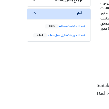
ل
غرب
لاعات
آمار
منظور
ناسب
ته
های
تعداد مشاهده مقاله
1,365
گذاری معیارهای اصلی تعریف شد که طی این پنج سناریو وزن نهایی برای هر یک از 6 محور
تعداد دریافت فایل اصل مقاله
2,444
Suitab
Dasht