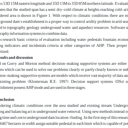
o 53D 15M eastern longitude and 35D 13M to 35D 85M northern latitude. Evaluati
ates that the studied span has a semi dry-cold climate at heights reaching cold-ar
dered area is shown in Figure 1. With respect to climatic conditions, there are m
ground dam’s establishment is a proper way to control aridity problem in arid seaso
ed to topography, geology, underground water, and aqueduct resources. Software use
aphy information systems to combine data.
is research, basic criteria of evaluation including water, pedestals, fountain, econ
ng indicators and incidentals criteria at other categories of AHP. Then, prop
itized.
sults and discussion
 on Gorry and Morton method, decision-making supportive systems are either t
ms which can be used to solve our problems clearly or partly clearly known or un
ion-making supportive systems are models which receive vast majority of data an
existing problem (Klosterman, R.E., 1997). Decision support systems (DSs) 
lishment possess AHP mode and are used in three stages.
onclusion
dering climatic conditions over the area studied and existing stream, Underg
ing and balancing act in underground water removal. Using new methods instead of
g time and cost to underground dam location-finding. In the first step of this resear
6467 hectares in width assign suitable pedestal in each limit which is capable of 