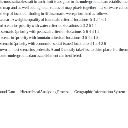
 the most suitable strait in each limit is assigned to the underground dam establishment
ed map and as well adding total values of map pixels together in a software calle
d step of location-finding in fifth scenario were prioritized as follows:
scenario (weights equality of four main criteria) locations: 5, 3, 2, 4, 6, 1
 scenario (priority with water criterion) locations: 5, 3, 2, 6, 1, 4
scenario (priority with pedestals criterion) locations: 5, 6, 4, 3, 1, 2
scenario (priority with fountain criterion) locations: 3, 6, 4, 5, 1, 2
scenario (priority with economic-social issues) locations: 3, 1, 5, 4, 2, 6
own in most scenarios, pedestals A and D mostly take first to third place. Furthermor
on to underground dam establishment can be offered.
ound Dam
HierarchicalAnalyzing Process
Geographic Information System