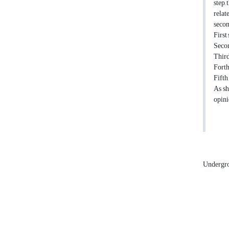
step,
relat
secon
First 
Second
Third 
Forth 
Fifth 
As sh
opini
Undergr