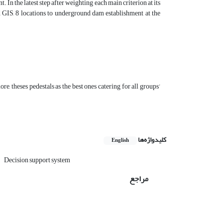
. In the latest step after weighting each main criterion at its
d GIS, 8 locations to underground dam establishment at the
e, theses pedestals as the best ones catering for all groups’
کلیدواژه‌ها
English
Decision support system
مراجع