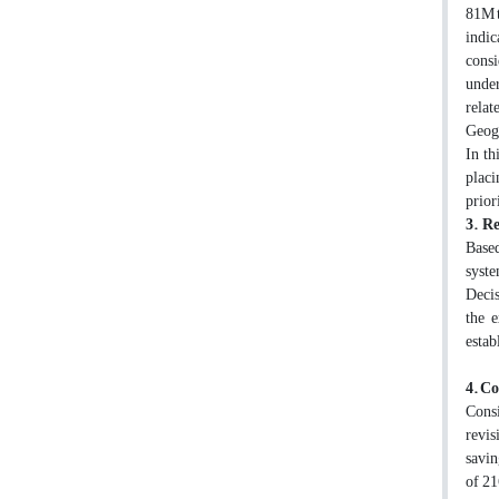
81M t
indic
consi
under
relat
Geogr
In th
placi
prior
3. Re
Based
syste
Decis
the 
estab
4. C
Consi
revis
savin
of 21